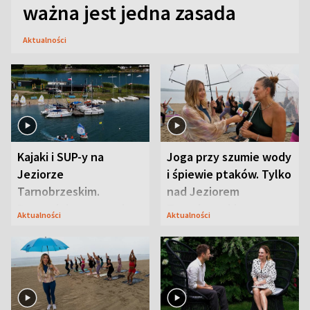
ważna jest jedna zasada
Aktualności
Kajaki i SUP-y na
Joga przy szumie wody
Jeziorze
i śpiewie ptaków. Tylko
Tarnobrzeskim.
nad Jeziorem
Przyrodnicy zwracają
Tarnobrzeskim
Aktualności
Aktualności
uwagę na coś jeszcze