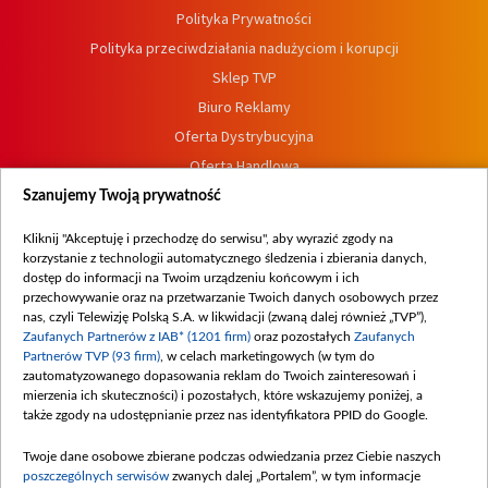
Polityka Prywatności
Polityka przeciwdziałania nadużyciom i korupcji
Sklep TVP
Biuro Reklamy
Oferta Dystrybucyjna
Oferta Handlowa
Dostępność
Szanujemy Twoją prywatność
Moje zgody
Kliknij "Akceptuję i przechodzę do serwisu", aby wyrazić zgody na
Procedura zgłoszeń wewnętrznych
korzystanie z technologii automatycznego śledzenia i zbierania danych,
dostęp do informacji na Twoim urządzeniu końcowym i ich
przechowywanie oraz na przetwarzanie Twoich danych osobowych przez
nas, czyli Telewizję Polską S.A. w likwidacji (zwaną dalej również „TVP”),
Zaufanych Partnerów z IAB* (1201 firm)
oraz pozostałych
Zaufanych
Partnerów TVP (93 firm)
, w celach marketingowych (w tym do
zautomatyzowanego dopasowania reklam do Twoich zainteresowań i
mierzenia ich skuteczności) i pozostałych, które wskazujemy poniżej, a
także zgody na udostępnianie przez nas identyfikatora PPID do Google.
Twoje dane osobowe zbierane podczas odwiedzania przez Ciebie naszych
poszczególnych serwisów
zwanych dalej „Portalem”, w tym informacje