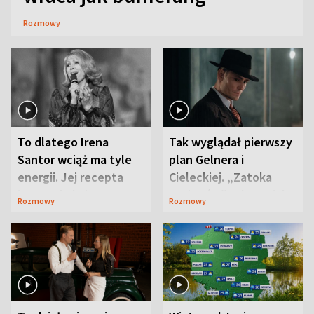
Rozmowy
To dlatego Irena
Tak wyglądał pierwszy
Santor wciąż ma tyle
plan Gelnera i
energii. Jej recepta
Cieleckiej. „Zatoka
jest zaskakująco
szpiegów” od razu ich
Rozmowy
Rozmowy
prosta
zaskoczyła