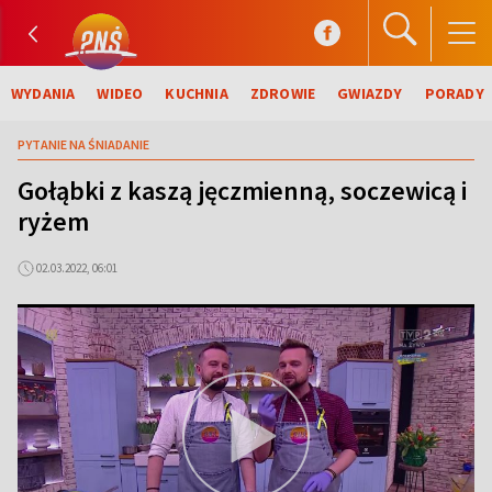
WYDANIA
WIDEO
KUCHNIA
ZDROWIE
GWIAZDY
PORADY
PYTANIE NA ŚNIADANIE
Gołąbki z kaszą jęczmienną, soczewicą i
ryżem
02.03.2022, 06:01