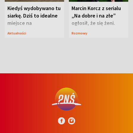
Kiedyś wydobywano tu
Marcin Korcz z serialu
siarkę. Dziś to idealne
„Na dobre i na złe”
miejsce na
ogłosił, że się żeni.
wypoczynek
Zdradził, co zmienił
Aktualności
Rozmowy
syn