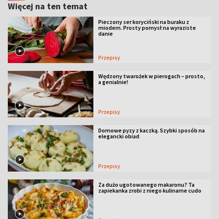
Więcej na ten temat
Pieczony ser koryciński na buraku z
miodem. Prosty pomysł na wyraziste
danie
Przepisy
Wędzony twarożek w pierogach – prosto,
a genialnie!
Przepisy
Domowe pyzy z kaczką. Szybki sposób na
elegancki obiad
Przepisy
Za dużo ugotowanego makaronu? Ta
zapiekanka zrobi z niego kulinarne cudo