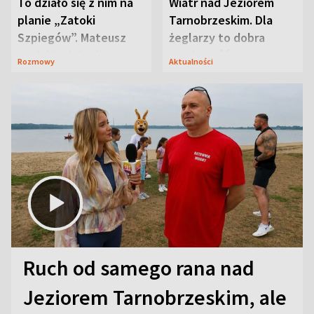
To działo się z nim na
Wiatr nad Jeziorem
planie „Zatoki
Tarnobrzeskim. Dla
Szpiegów”. Mateusz
żeglarzy to dobra
Janicki odsłonił
wiadomość
Rozmowy
Aktualności
aktorski sekret
Ruch od samego rana nad
Jeziorem Tarnobrzeskim, ale