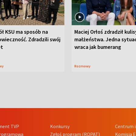
ół KSU ma sposób na
Maciej Orłoś zdradził kulis
wieczność. Zdradzili swój
małżeństwa. Jedna sytua
et
wraca jak bumerang
wy
Rozmowy
ment TVP
Konkursy
Centrum i
Programowa
Zgłoś program (ROPAT)
Komisja E