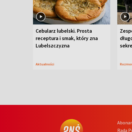
Cebularz lubelski. Prosta
Zesp
receptura i smak, który zna
długo
Lubelszczyzna
sekr
Aktualności
Rozmo
Abona
Rada 