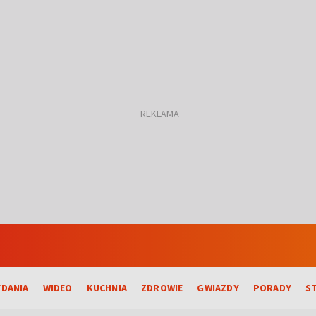
DANIA
WIDEO
KUCHNIA
ZDROWIE
GWIAZDY
PORADY
S