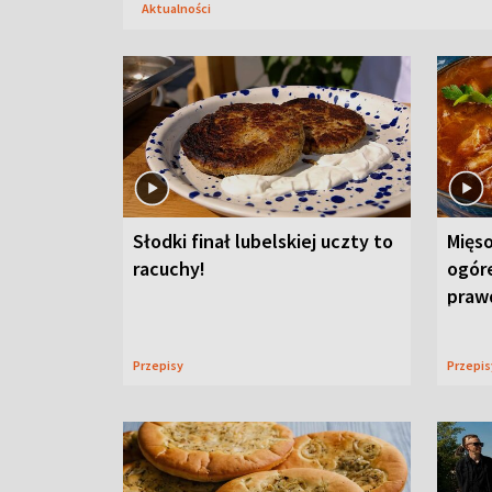
Aktualności
Słodki finał lubelskiej uczty to
Mięso
racuchy!
ogór
praw
Przepisy
Przepi