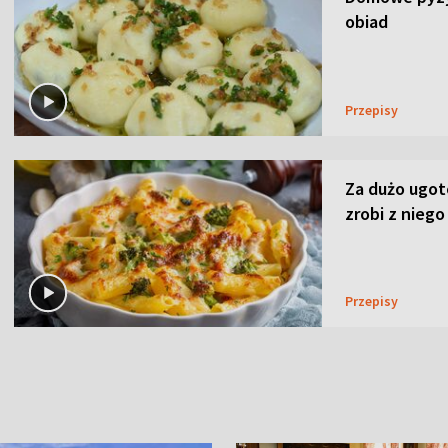
obiad
Przepisy
Za dużo ugo
zrobi z niego
Przepisy