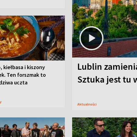
Lublin zamienia
, kiełbasa i kiszony
ek. Ten forszmak to
Sztuka jest tu
dziwa uczta
sy
Aktualności