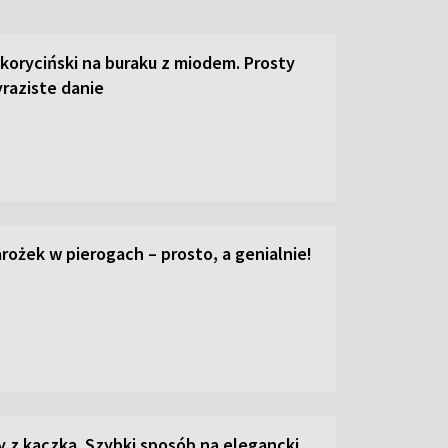
 koryciński na buraku z miodem. Prosty
raziste danie
ożek w pierogach – prosto, a genialnie!
z kaczką. Szybki sposób na elegancki