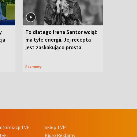
y
To dlatego Irena Santor wciąż
cja
ma tyle energii. Jej recepta
jest zaskakująco prosta
Rozmowy
nformacji TVP
Sklep TVP
tyki
Biuro Reklamy