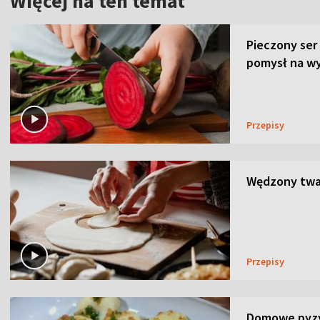
Więcej na ten temat
Pieczony ser
pomysł na wy
Przepisy
Wędzony twar
Przepisy
Domowe pyzy 