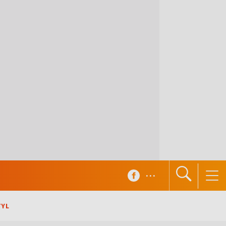
...
TYL