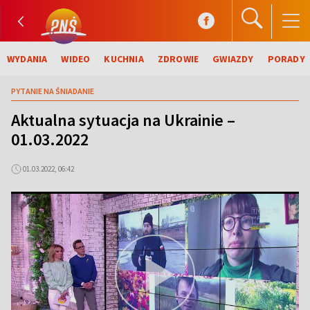
WYDANIA
WIDEO
KUCHNIA
ZDROWIE
GWIAZDY
PORADY
PYTANIE NA ŚNIADANIE
Aktualna sytuacja na Ukrainie –
01.03.2022
01.03.2022, 06:42