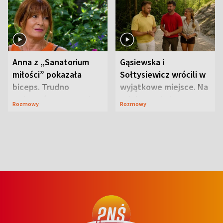
Anna z „Sanatorium
Gąsiewska i
miłości” pokazała
Sołtysiewicz wrócili w
biceps. Trudno
wyjątkowe miejsce. Na
uwierzyć, co przeszła
szlaku czekał
Rozmowy
Rozmowy
wcześniej
niedźwiedź