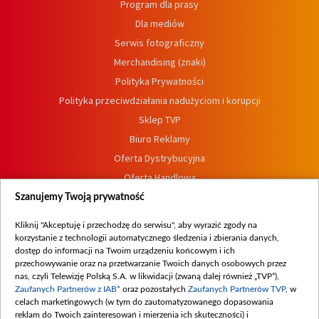
Program dla prasy
Dla mediów
Serwis fotograficzny
Merchandising (znaki)
Polityka Prywatności
Polityka przeciwdziałania nadużyciom i korupcji
Sklep TVP
Biuro Reklamy
Oferta Dystrybucyjna
Oferta Handlowa
Dostępność
Szanujemy Twoją prywatność
Moje zgody
Kliknij "Akceptuję i przechodzę do serwisu", aby wyrazić zgody na
Procedura zgłoszeń wewnętrznych
korzystanie z technologii automatycznego śledzenia i zbierania danych,
dostęp do informacji na Twoim urządzeniu końcowym i ich
przechowywanie oraz na przetwarzanie Twoich danych osobowych przez
nas, czyli Telewizję Polską S.A. w likwidacji (zwaną dalej również „TVP”),
Zaufanych Partnerów z IAB*
oraz pozostałych
Zaufanych Partnerów TVP
, w
celach marketingowych (w tym do zautomatyzowanego dopasowania
reklam do Twoich zainteresowań i mierzenia ich skuteczności) i