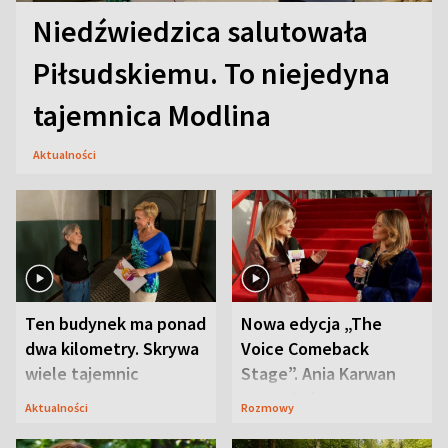
Niedźwiedzica salutowała
Piłsudskiemu. To niejedyna
tajemnica Modlina
Aktualności
Ten budynek ma ponad
Nowa edycja „The
dwa kilometry. Skrywa
Voice Comeback
wiele tajemnic
Stage”. Ania Karwan
zapowiada
Aktualności
Rozmowy
niespodzianki