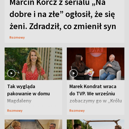
Marcin Korcz z serialu „Na
dobre i na złe” ogłosił, że się
żeni. Zdradził, co zmienił syn
Rozmowy
Tak wygląda
Marek Kondrat wraca
pakowanie w domu
do TVP. We wrześniu
Magdaleny
zobaczymy go w „Królu
Waligórskiej-Lisieckiej.
Maciusiu I”
Rozmowy
Rozmowy
Mąż nie odpuszcza