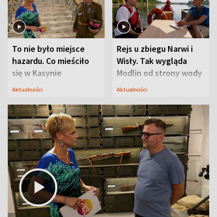
To nie było miejsce
Rejs u zbiegu Narwi i
hazardu. Co mieściło
Wisły. Tak wygląda
się w Kasynie
Modlin od strony wody
Oficerskim?
Aktualności
Aktualności