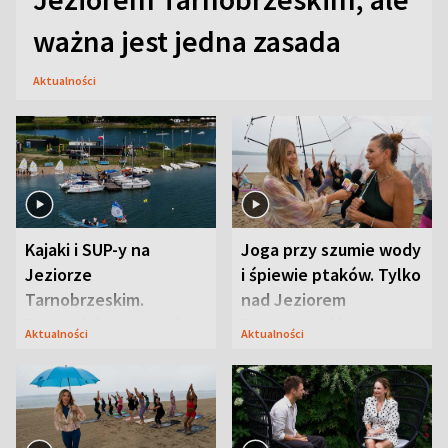
ważna jest jedna zasada
Aktualności
Kajaki i SUP-y na
Joga przy szumie wody
Jeziorze
i śpiewie ptaków. Tylko
Tarnobrzeskim.
nad Jeziorem
Przyrodnicy zwracają
Tarnobrzeskim
Aktualności
Aktualności
uwagę na coś jeszcze