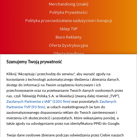
Merchandising (znaki)
Polityka Prywatności
Polityka przeciwdziałania nadużyciom i korupcji
Sklep TVP
Biuro Reklamy
Oferta Dystrybucyjna
Oferta Handlowa
Dostępność
Szanujemy Twoją prywatność
Moje zgody
Kliknij "Akceptuję i przechodzę do serwisu", aby wyrazić zgody na
Procedura zgłoszeń wewnętrznych
korzystanie z technologii automatycznego śledzenia i zbierania danych,
dostęp do informacji na Twoim urządzeniu końcowym i ich
przechowywanie oraz na przetwarzanie Twoich danych osobowych przez
nas, czyli Telewizję Polską S.A. w likwidacji (zwaną dalej również „TVP”),
Zaufanych Partnerów z IAB* (1201 firm)
oraz pozostałych
Zaufanych
Partnerów TVP (93 firm)
, w celach marketingowych (w tym do
zautomatyzowanego dopasowania reklam do Twoich zainteresowań i
mierzenia ich skuteczności) i pozostałych, które wskazujemy poniżej, a
także zgody na udostępnianie przez nas identyfikatora PPID do Google.
Twoje dane osobowe zbierane podczas odwiedzania przez Ciebie naszych