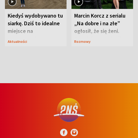
Kiedyś wydobywano tu
Marcin Korcz z serialu
siarkę. Dziś to idealne
„Na dobre i na złe”
miejsce na
ogłosił, że się żeni.
wypoczynek
Zdradził, co zmienił
Aktualności
Rozmowy
syn