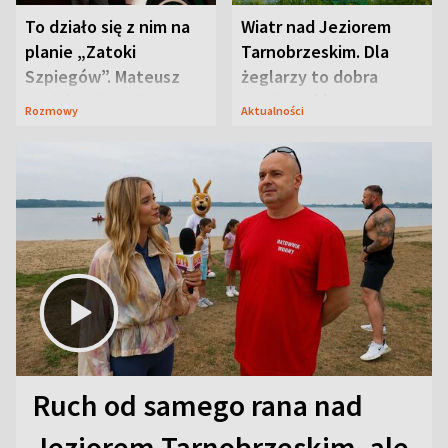
To działo się z nim na
Wiatr nad Jeziorem
planie „Zatoki
Tarnobrzeskim. Dla
Szpiegów”. Mateusz
żeglarzy to dobra
Janicki odsłonił
wiadomość
Rozmowy
Aktualności
aktorski sekret
Ruch od samego rana nad
Jeziorem Tarnobrzeskim, ale