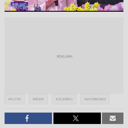
#PLOTKI
#NEWSY
#CELEBRYCI
#SHOWBIZNES