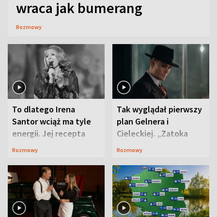
wraca jak bumerang
Rozmowy
To dlatego Irena
Tak wyglądał pierwszy
Santor wciąż ma tyle
plan Gelnera i
energii. Jej recepta
Cieleckiej. „Zatoka
jest zaskakująco
szpiegów” od razu ich
Rozmowy
Rozmowy
prosta
zaskoczyła