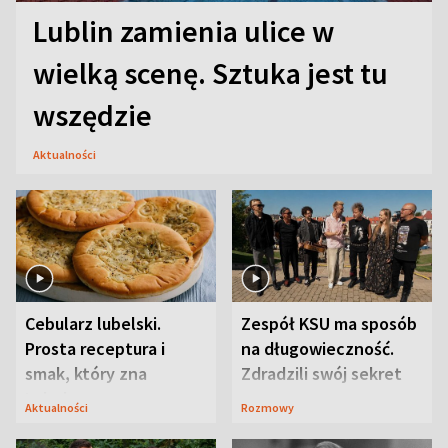
Lublin zamienia ulice w
wielką scenę. Sztuka jest tu
wszędzie
Aktualności
Cebularz lubelski.
Zespół KSU ma sposób
Prosta receptura i
na długowieczność.
smak, który zna
Zdradzili swój sekret
Lubelszczyzna
Aktualności
Rozmowy