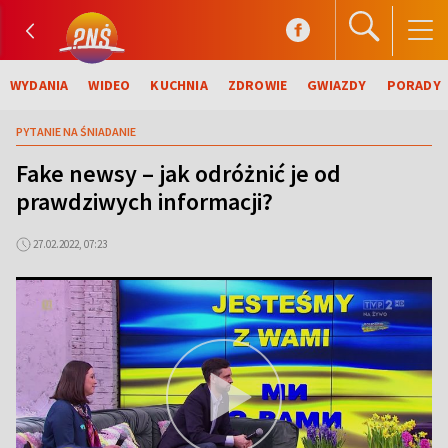
WYDANIA
WIDEO
KUCHNIA
ZDROWIE
GWIAZDY
PORADY
PYTANIE NA ŚNIADANIE
Fake newsy – jak odróżnić je od
prawdziwych informacji?
27.02.2022, 07:23