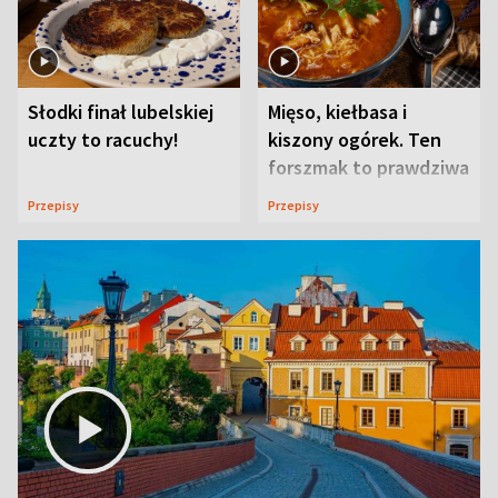
Słodki finał lubelskiej
Mięso, kiełbasa i
uczty to racuchy!
kiszony ogórek. Ten
forszmak to prawdziwa
uczta
Przepisy
Przepisy