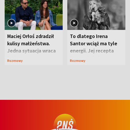
Maciej Orłoś zdradził
To dlatego Irena
kulisy małżeństwa.
Santor wciąż ma tyle
Jedna sytuacja wraca
energii. Jej recepta
jak bumerang
jest zaskakująco
Rozmowy
Rozmowy
prosta