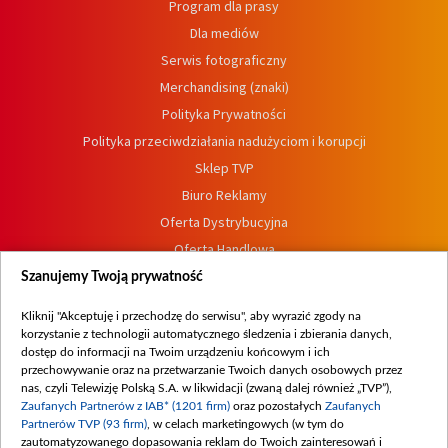
Program dla prasy
Dla mediów
Serwis fotograficzny
Merchandising (znaki)
Polityka Prywatności
Polityka przeciwdziałania nadużyciom i korupcji
Sklep TVP
Biuro Reklamy
Oferta Dystrybucyjna
Oferta Handlowa
Dostępność
Szanujemy Twoją prywatność
Moje zgody
Kliknij "Akceptuję i przechodzę do serwisu", aby wyrazić zgody na
Procedura zgłoszeń wewnętrznych
korzystanie z technologii automatycznego śledzenia i zbierania danych,
dostęp do informacji na Twoim urządzeniu końcowym i ich
przechowywanie oraz na przetwarzanie Twoich danych osobowych przez
nas, czyli Telewizję Polską S.A. w likwidacji (zwaną dalej również „TVP”),
Zaufanych Partnerów z IAB* (1201 firm)
oraz pozostałych
Zaufanych
Partnerów TVP (93 firm)
, w celach marketingowych (w tym do
zautomatyzowanego dopasowania reklam do Twoich zainteresowań i