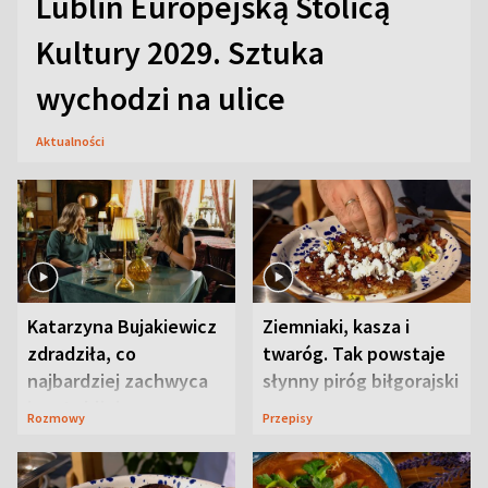
Lublin Europejską Stolicą
Kultury 2029. Sztuka
wychodzi na ulice
Aktualności
Katarzyna Bujakiewicz
Ziemniaki, kasza i
zdradziła, co
twaróg. Tak powstaje
najbardziej zachwyca
słynny piróg biłgorajski
ją w Lublinie
Rozmowy
Przepisy