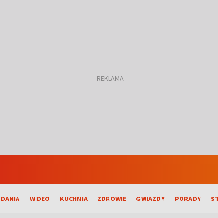
DANIA
WIDEO
KUCHNIA
ZDROWIE
GWIAZDY
PORADY
S