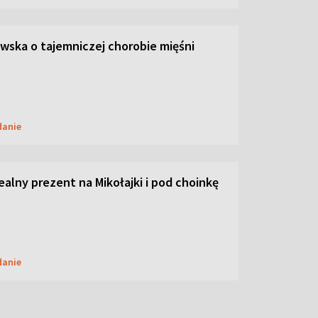
ska o tajemniczej chorobie mięśni
danie
dealny prezent na Mikołajki i pod choinkę
danie