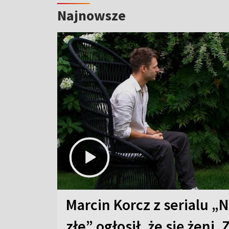
Najnowsze
Marcin Korcz z serialu „N
złe” ogłosił, że się żeni. 