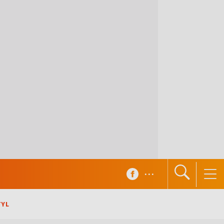
...
TYL