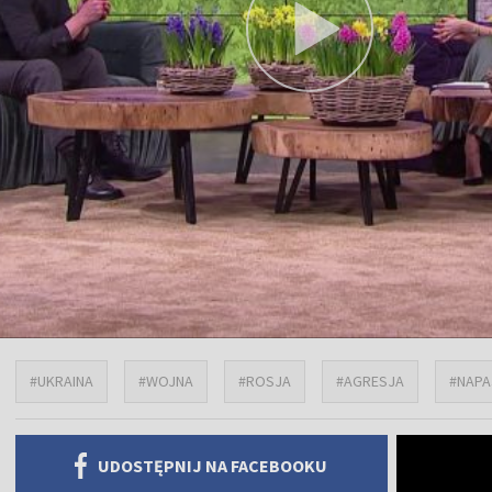
#UKRAINA
#WOJNA
#ROSJA
#AGRESJA
#NAPA
UDOSTĘPNIJ NA FACEBOOKU