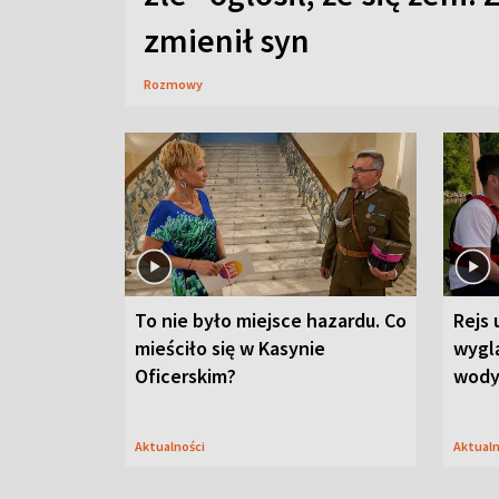
zmienił syn
Rozmowy
To nie było miejsce hazardu. Co
Rejs 
mieściło się w Kasynie
wygl
Oficerskim?
wod
Aktualności
Aktual