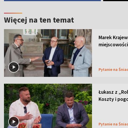
Więcej na ten temat
Marek Krajew
miejscowości
Pytanie na Śnia
Łukasz z „Ro
Koszty i pog
Pytanie na Śnia