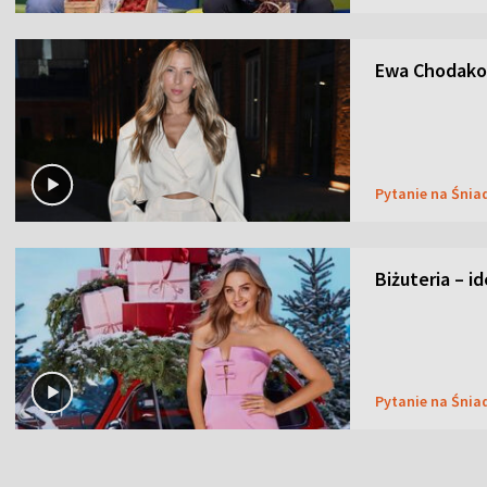
Ewa Chodakow
Pytanie na Śnia
Biżuteria – i
Pytanie na Śnia