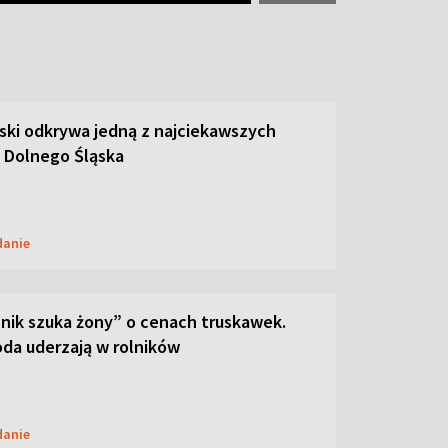
ski odkrywa jedną z najciekawszych
 Dolnego Śląska
danie
lnik szuka żony” o cenach truskawek.
oda uderzają w rolników
danie