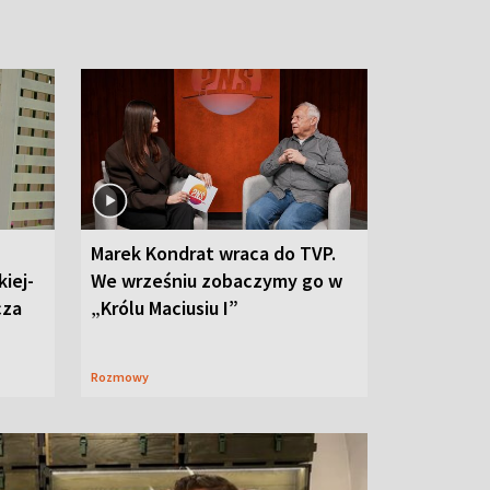
Marek Kondrat wraca do TVP.
iej-
We wrześniu zobaczymy go w
cza
„Królu Maciusiu I”
Rozmowy