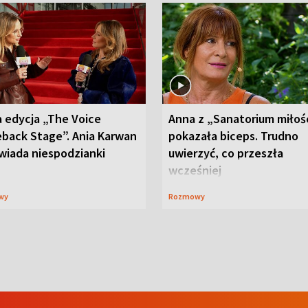
 edycja „The Voice
Anna z „Sanatorium miłoś
back Stage”. Ania Karwan
pokazała biceps. Trudno
wiada niespodzianki
uwierzyć, co przeszła
wcześniej
wy
Rozmowy