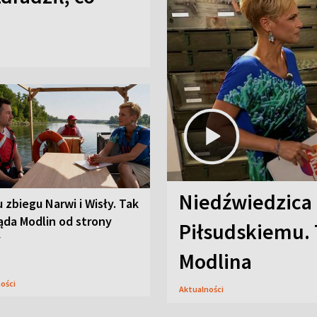
Niedźwiedzica
u zbiegu Narwi i Wisły. Tak
ąda Modlin od strony
Piłsudskiemu. 
y
Modlina
ności
Aktualności