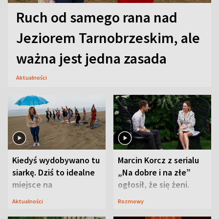
Ruch od samego rana nad
Jeziorem Tarnobrzeskim, ale
ważna jest jedna zasada
Aktualności
Kiedyś wydobywano tu
Marcin Korcz z serialu
siarkę. Dziś to idealne
„Na dobre i na złe”
miejsce na
ogłosił, że się żeni.
wypoczynek
Zdradził, co zmienił
Aktualności
Rozmowy
syn