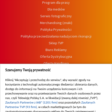
Program dla prasy
Dla mediów
Serwis fotograficzny
Merchandising (znaki)
Polityka Prywatności
Polityka przeciwdziałania nadużyciom i korupcji
Sklep TVP
Biuro Reklamy
Oferta Dystrybucyjna
Oferta Handlowa
Dostępność
Szanujemy Twoją prywatność
Moje zgody
Kliknij "Akceptuję i przechodzę do serwisu", aby wyrazić zgody na
Procedura zgłoszeń wewnętrznych
korzystanie z technologii automatycznego śledzenia i zbierania danych,
dostęp do informacji na Twoim urządzeniu końcowym i ich
przechowywanie oraz na przetwarzanie Twoich danych osobowych przez
nas, czyli Telewizję Polską S.A. w likwidacji (zwaną dalej również „TVP”),
Zaufanych Partnerów z IAB* (1201 firm)
oraz pozostałych
Zaufanych
Partnerów TVP (93 firm)
, w celach marketingowych (w tym do
zautomatyzowanego dopasowania reklam do Twoich zainteresowań i