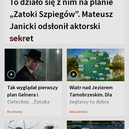
To działo się z nim na planie
„Zatoki Szpiegów”. Mateusz
Janicki odsłonił aktorski
sekret
Rozmowy
Tak wyglądał pierwszy
Wiatr nad Jeziorem
plan Gelnera i
Tarnobrzeskim. Dla
Cieleckiej. „Zatoka
żeglarzy to dobra
szpiegów” od razu ich
wiadomość
Rozmowy
Aktualności
zaskoczyła