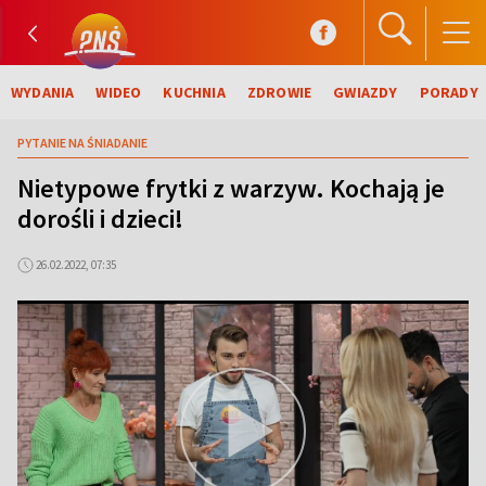
WYDANIA
WIDEO
KUCHNIA
ZDROWIE
GWIAZDY
PORADY
PYTANIE NA ŚNIADANIE
Nietypowe frytki z warzyw. Kochają je
dorośli i dzieci!
26.02.2022, 07:35