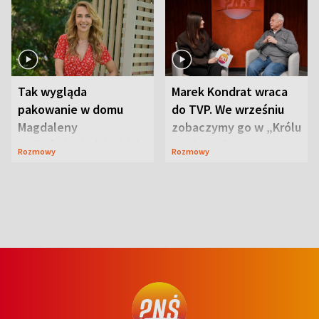
Tak wygląda
Marek Kondrat wraca
pakowanie w domu
do TVP. We wrześniu
Magdaleny
zobaczymy go w „Królu
Waligórskiej-Lisieckiej.
Maciusiu I”
Rozmowy
Rozmowy
Mąż nie odpuszcza