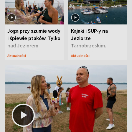
Joga przy szumie wody
Kajaki i SUP-y na
i śpiewie ptaków. Tylko
Jeziorze
nad Jeziorem
Tarnobrzeskim.
Tarnobrzeskim
Przyrodnicy zwracają
Aktualności
Aktualności
uwagę na coś jeszcze