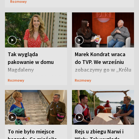
Rozmowy
Tak wygląda
Marek Kondrat wraca
pakowanie w domu
do TVP. We wrześniu
Magdaleny
zobaczymy go w „Królu
Waligórskiej-Lisieckiej.
Maciusiu I”
Rozmowy
Rozmowy
Mąż nie odpuszcza
To nie było miejsce
Rejs u zbiegu Narwi i