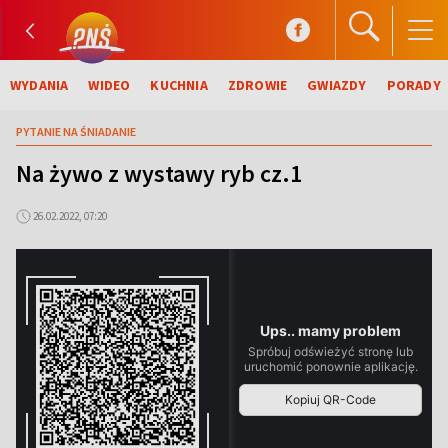
WYDANIA
WIDEO
KUCHNIA
ZDROWIE
GWIAZDY
PORADY
PYTANIE NA ŚNIADANIE
Na żywo z wystawy ryb cz.1
26.02.2022, 07:20