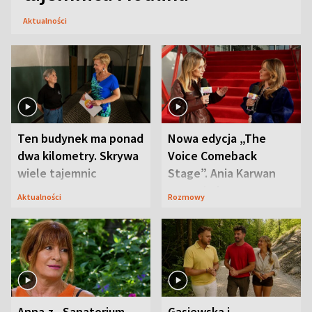
Aktualności
Ten budynek ma ponad
Nowa edycja „The
dwa kilometry. Skrywa
Voice Comeback
wiele tajemnic
Stage”. Ania Karwan
zapowiada
Aktualności
Rozmowy
niespodzianki
Anna z „Sanatorium
Gąsiewska i