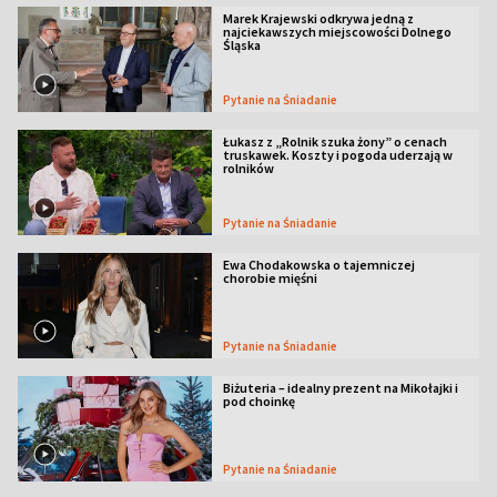
Marek Krajewski odkrywa jedną z
najciekawszych miejscowości Dolnego
Śląska
Pytanie na Śniadanie
Łukasz z „Rolnik szuka żony” o cenach
truskawek. Koszty i pogoda uderzają w
rolników
Pytanie na Śniadanie
Ewa Chodakowska o tajemniczej
chorobie mięśni
Pytanie na Śniadanie
Biżuteria – idealny prezent na Mikołajki i
pod choinkę
Pytanie na Śniadanie