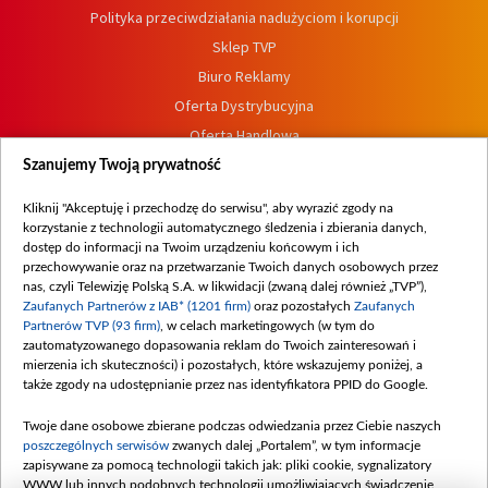
Polityka przeciwdziałania nadużyciom i korupcji
Sklep TVP
Biuro Reklamy
Oferta Dystrybucyjna
Oferta Handlowa
Dostępność
Szanujemy Twoją prywatność
Moje zgody
Kliknij "Akceptuję i przechodzę do serwisu", aby wyrazić zgody na
Procedura zgłoszeń wewnętrznych
korzystanie z technologii automatycznego śledzenia i zbierania danych,
dostęp do informacji na Twoim urządzeniu końcowym i ich
przechowywanie oraz na przetwarzanie Twoich danych osobowych przez
nas, czyli Telewizję Polską S.A. w likwidacji (zwaną dalej również „TVP”),
Zaufanych Partnerów z IAB* (1201 firm)
oraz pozostałych
Zaufanych
Partnerów TVP (93 firm)
, w celach marketingowych (w tym do
zautomatyzowanego dopasowania reklam do Twoich zainteresowań i
mierzenia ich skuteczności) i pozostałych, które wskazujemy poniżej, a
także zgody na udostępnianie przez nas identyfikatora PPID do Google.
Twoje dane osobowe zbierane podczas odwiedzania przez Ciebie naszych
poszczególnych serwisów
zwanych dalej „Portalem”, w tym informacje
zapisywane za pomocą technologii takich jak: pliki cookie, sygnalizatory
WWW lub innych podobnych technologii umożliwiających świadczenie