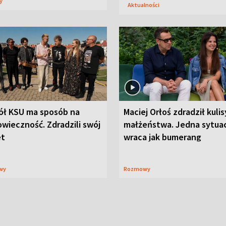
sy
Aktualności
ół KSU ma sposób na
Maciej Orłoś zdradził kulis
wieczność. Zdradzili swój
małżeństwa. Jedna sytua
et
wraca jak bumerang
wy
Rozmowy