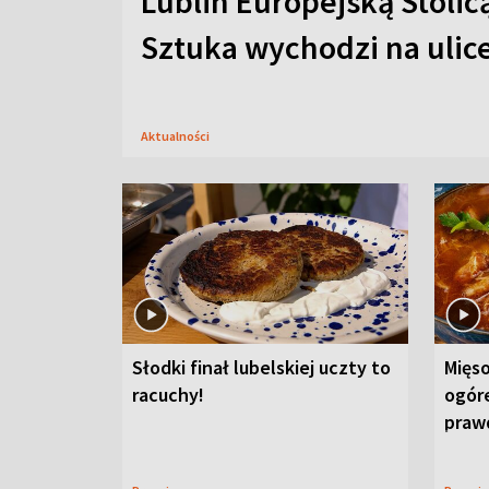
Lublin Europejską Stolic
Sztuka wychodzi na ulic
Aktualności
Słodki finał lubelskiej uczty to
Mięso
racuchy!
ogór
praw