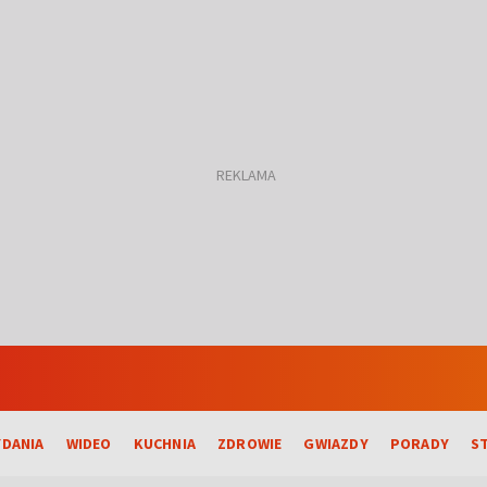
DANIA
WIDEO
KUCHNIA
ZDROWIE
GWIAZDY
PORADY
S