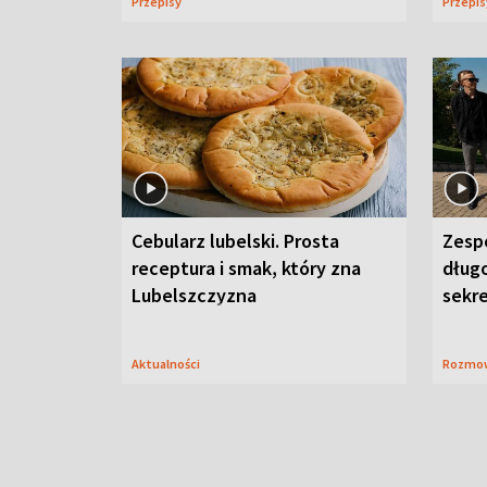
Przepisy
Przepi
Cebularz lubelski. Prosta
Zesp
receptura i smak, który zna
długo
Lubelszczyzna
sekr
Aktualności
Rozmo