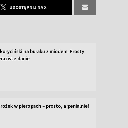
UDOSTĘPNIJ NA X
 koryciński na buraku z miodem. Prosty
raziste danie
ożek w pierogach – prosto, a genialnie!