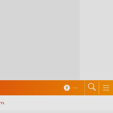
...
TYL