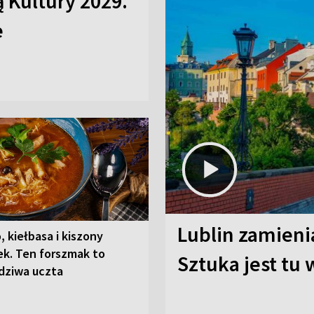
ą Kultury 2029.
e
Lublin zamienia
, kiełbasa i kiszony
ek. Ten forszmak to
Sztuka jest tu
dziwa uczta