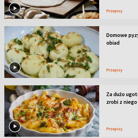
Przepisy
Domowe pyzy 
obiad
Przepisy
Za dużo ugo
zrobi z niego
Przepisy