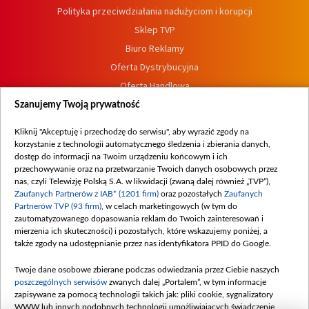
Polityka przeciwdziałania nadużyciom i korupcji
Sklep TVP
Biuro Reklamy
Oferta Dystrybucyjna
Oferta Handlowa
Dostępność
Szanujemy Twoją prywatność
Moje zgody
Kliknij "Akceptuję i przechodzę do serwisu", aby wyrazić zgody na
Procedura zgłoszeń wewnętrznych
korzystanie z technologii automatycznego śledzenia i zbierania danych,
dostęp do informacji na Twoim urządzeniu końcowym i ich
przechowywanie oraz na przetwarzanie Twoich danych osobowych przez
nas, czyli Telewizję Polską S.A. w likwidacji (zwaną dalej również „TVP”),
Zaufanych Partnerów z IAB* (1201 firm)
oraz pozostałych
Zaufanych
Partnerów TVP (93 firm)
, w celach marketingowych (w tym do
zautomatyzowanego dopasowania reklam do Twoich zainteresowań i
mierzenia ich skuteczności) i pozostałych, które wskazujemy poniżej, a
także zgody na udostępnianie przez nas identyfikatora PPID do Google.
Twoje dane osobowe zbierane podczas odwiedzania przez Ciebie naszych
poszczególnych serwisów
zwanych dalej „Portalem”, w tym informacje
zapisywane za pomocą technologii takich jak: pliki cookie, sygnalizatory
WWW lub innych podobnych technologii umożliwiających świadczenie