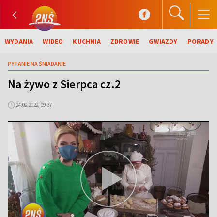
WYDANIA
WIDEO
KUCHNIA
ZDROWIE
GWIAZDY
PORADY
PYTANIE NA ŚNIADANIE
Na żywo z Sierpca cz.2
24.02.2022, 09:37