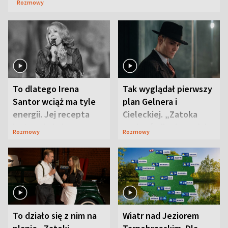
Rozmowy
To dlatego Irena
Tak wyglądał pierwszy
Santor wciąż ma tyle
plan Gelnera i
energii. Jej recepta
Cieleckiej. „Zatoka
jest zaskakująco
szpiegów” od razu ich
Rozmowy
Rozmowy
prosta
zaskoczyła
To działo się z nim na
Wiatr nad Jeziorem