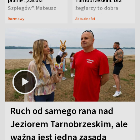
planie „Zatoki
Tarnobrzeskim. Dla
Szpiegów”. Mateusz
żeglarzy to dobra
Janicki odsłonił
wiadomość
Rozmowy
Aktualności
aktorski sekret
Ruch od samego rana nad
Jeziorem Tarnobrzeskim, ale
ważna jest jedna zasada