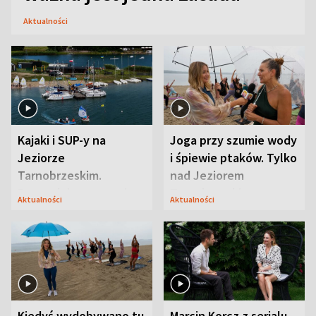
Aktualności
Kajaki i SUP-y na
Joga przy szumie wody
Jeziorze
i śpiewie ptaków. Tylko
Tarnobrzeskim.
nad Jeziorem
Przyrodnicy zwracają
Tarnobrzeskim
Aktualności
Aktualności
uwagę na coś jeszcze
Kiedyś wydobywano tu
Marcin Korcz z serialu