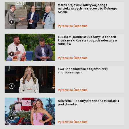
Marek Krajewski odkrywa jedną z
najciekawszych miejscowości Dolnego
Śląska
Pytanie na Śniadanie
Łukasz z „Rolnik szuka żony” o cenach
truskawek. Koszty i pogoda uderzają w
rolników
Pytanie na Śniadanie
Ewa Chodakowska o tajemniczej
chorobie mięśni
Pytanie na Śniadanie
Biżuteria – idealny prezent na Mikołajki i
pod choinkę
Pytanie na Śniadanie