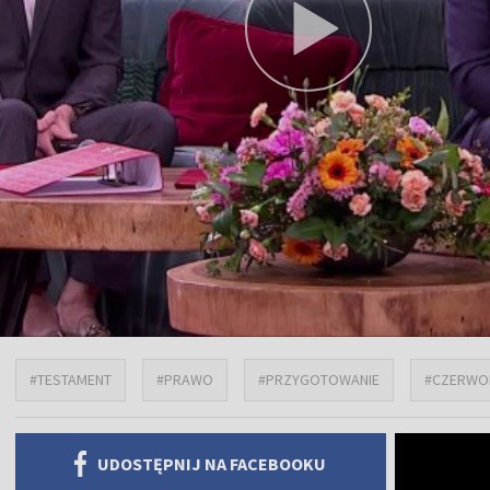
#TESTAMENT
#PRAWO
#PRZYGOTOWANIE
#CZERWO
UDOSTĘPNIJ NA FACEBOOKU