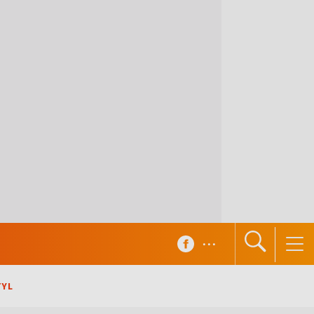
...
TYL