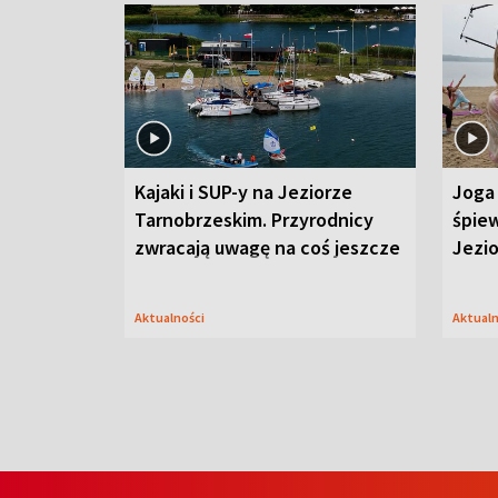
Kajaki i SUP-y na Jeziorze
Joga 
Tarnobrzeskim. Przyrodnicy
śpiew
zwracają uwagę na coś jeszcze
Jezi
Aktualności
Aktual