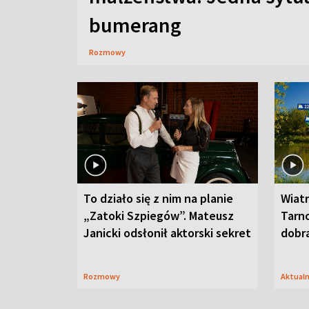
bumerang
Rozmowy
To działo się z nim na planie
Wiat
„Zatoki Szpiegów”. Mateusz
Tarno
Janicki odsłonił aktorski sekret
dobr
Rozmowy
Aktual