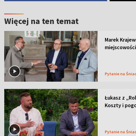
Więcej na ten temat
Marek Krajew
miejscowości
Pytanie na Śnia
Łukasz z „Ro
Koszty i pog
Pytanie na Śnia