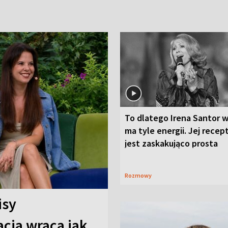
To dlatego Irena Santor w
ma tyle energii. Jej recep
jest zaskakująco prosta
Rozmowy
isy
cja wraca jak