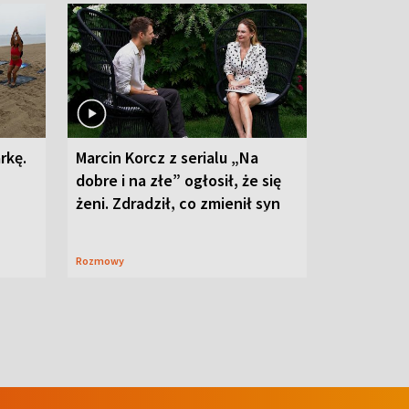
rkę.
Marcin Korcz z serialu „Na
dobre i na złe” ogłosił, że się
żeni. Zdradził, co zmienił syn
Rozmowy