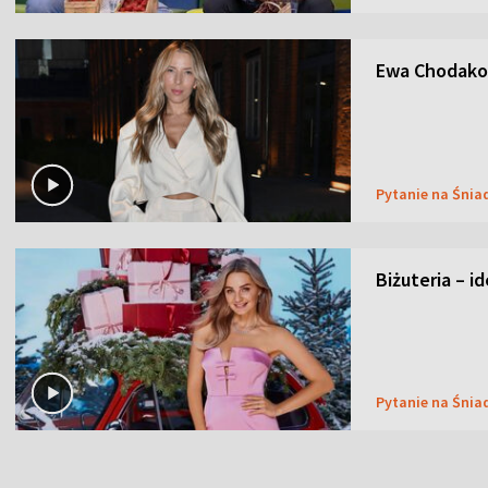
Ewa Chodakow
Pytanie na Śnia
Biżuteria – i
Pytanie na Śnia