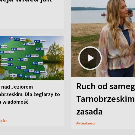
Ruch od sameg
r nad Jeziorem
brzeskim. Dla żeglarzy to
Tarnobrzeskim,
a wiadomość
zasada
ności
Aktualności