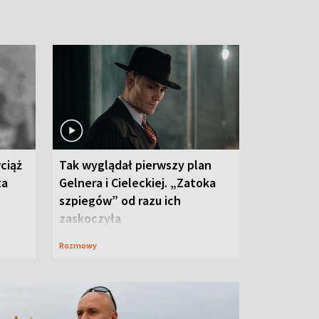
ciąż
Tak wyglądał pierwszy plan
ta
Gelnera i Cieleckiej. „Zatoka
szpiegów” od razu ich
zaskoczyła
Rozmowy