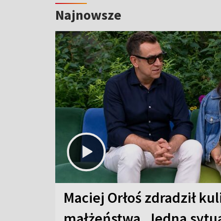
Najnowsze
Maciej Orłoś zdradził kul
małżeństwa. Jedna sytua