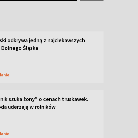
ski odkrywa jedną z najciekawszych
 Dolnego Śląska
danie
lnik szuka żony” o cenach truskawek.
oda uderzają w rolników
danie