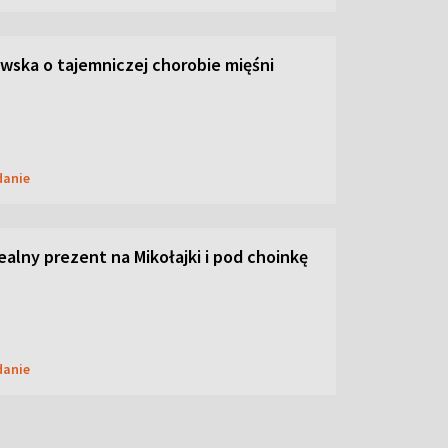
ska o tajemniczej chorobie mięśni
danie
dealny prezent na Mikołajki i pod choinkę
danie