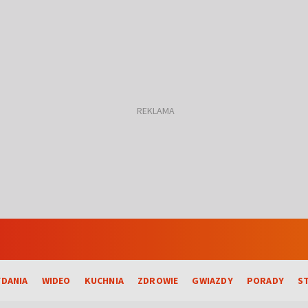
DANIA
WIDEO
KUCHNIA
ZDROWIE
GWIAZDY
PORADY
S