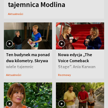
tajemnica Modlina
Aktualności
Ten budynek ma ponad
Nowa edycja „The
dwa kilometry. Skrywa
Voice Comeback
wiele tajemnic
Stage”. Ania Karwan
zapowiada
Aktualności
Rozmowy
niespodzianki