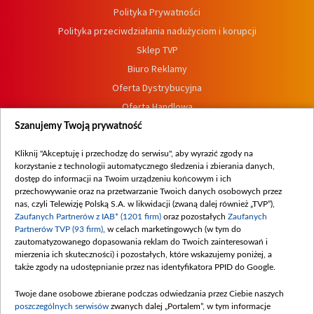
Polityka Prywatności
Polityka przeciwdziałania nadużyciom i korupcji
Sklep TVP
Biuro Reklamy
Oferta Dystrybucyjna
Oferta Handlowa
Dostępność
Szanujemy Twoją prywatność
Moje zgody
Kliknij "Akceptuję i przechodzę do serwisu", aby wyrazić zgody na
Procedura zgłoszeń wewnętrznych
korzystanie z technologii automatycznego śledzenia i zbierania danych,
dostęp do informacji na Twoim urządzeniu końcowym i ich
przechowywanie oraz na przetwarzanie Twoich danych osobowych przez
nas, czyli Telewizję Polską S.A. w likwidacji (zwaną dalej również „TVP”),
Zaufanych Partnerów z IAB* (1201 firm)
oraz pozostałych
Zaufanych
Partnerów TVP (93 firm)
, w celach marketingowych (w tym do
zautomatyzowanego dopasowania reklam do Twoich zainteresowań i
mierzenia ich skuteczności) i pozostałych, które wskazujemy poniżej, a
także zgody na udostępnianie przez nas identyfikatora PPID do Google.
Twoje dane osobowe zbierane podczas odwiedzania przez Ciebie naszych
poszczególnych serwisów
zwanych dalej „Portalem”, w tym informacje