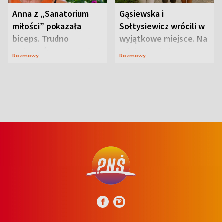
Anna z „Sanatorium
Gąsiewska i
miłości” pokazała
Sołtysiewicz wrócili w
biceps. Trudno
wyjątkowe miejsce. Na
uwierzyć, co przeszła
szlaku czekał
Rozmowy
Rozmowy
wcześniej
niedźwiedź