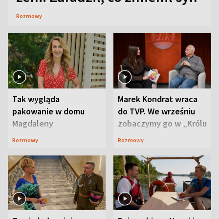
Rozmowy
Tak wygląda
Marek Kondrat wraca
pakowanie w domu
do TVP. We wrześniu
Magdaleny
zobaczymy go w „Królu
Waligórskiej-Lisieckiej.
Maciusiu I”
Rozmowy
Rozmowy
Mąż nie odpuszcza