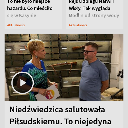
To nie było miejsce
Rejs u zbiegu Narwi i
hazardu. Co mieściło
Wisły. Tak wygląda
się w Kasynie
Modlin od strony wody
Oficerskim?
Aktualności
Aktualności
Niedźwiedzica salutowała
Piłsudskiemu. To niejedyna