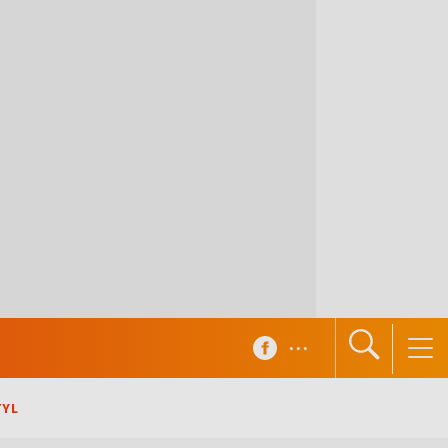
...
TYL