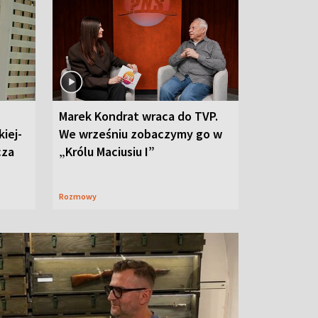
Marek Kondrat wraca do TVP.
iej-
We wrześniu zobaczymy go w
cza
„Królu Maciusiu I”
Rozmowy