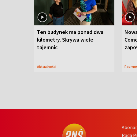
Ten budynek ma ponad dwa
Nowa
kilometry. Skrywa wiele
Come
tajemnic
zapo
Aktualności
Rozmo
Abona
Rada 