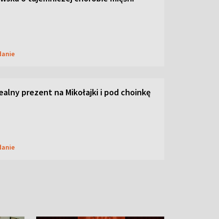
danie
dealny prezent na Mikołajki i pod choinkę
danie