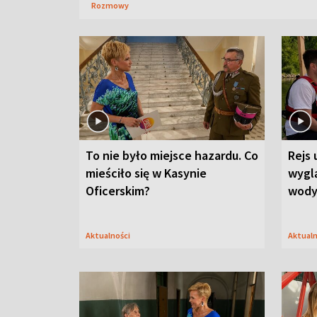
Rozmowy
To nie było miejsce hazardu. Co
Rejs 
mieściło się w Kasynie
wygl
Oficerskim?
wod
Aktualności
Aktual