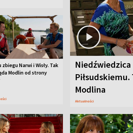
Niedźwiedzica
u zbiegu Narwi i Wisły. Tak
ąda Modlin od strony
Piłsudskiemu. 
y
Modlina
ności
Aktualności