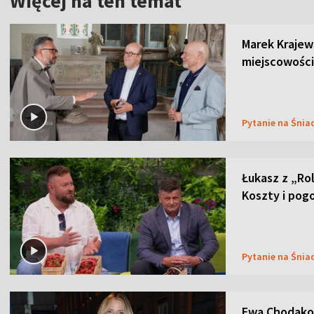
Więcej na ten temat
Marek Krajew
miejscowości
Pytanie na Śnia
Łukasz z „Ro
Koszty i pog
Pytanie na Śnia
Ewa Chodakow