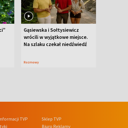
ci”
Gąsiewska i Sołtysiewicz
wrócili w wyjątkowe miejsce.
Na szlaku czekał niedźwiedź
Rozmowy
nformacji TVP
Sklep TVP
tyki
Biuro Reklamy