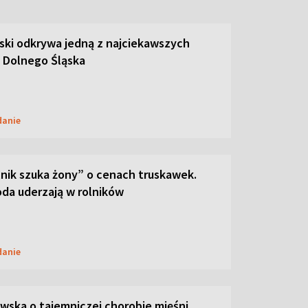
ski odkrywa jedną z najciekawszych
 Dolnego Śląska
danie
lnik szuka żony” o cenach truskawek.
oda uderzają w rolników
danie
ska o tajemniczej chorobie mięśni