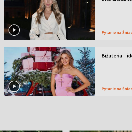
Pytanie na Śnia
Biżuteria – i
Pytanie na Śnia