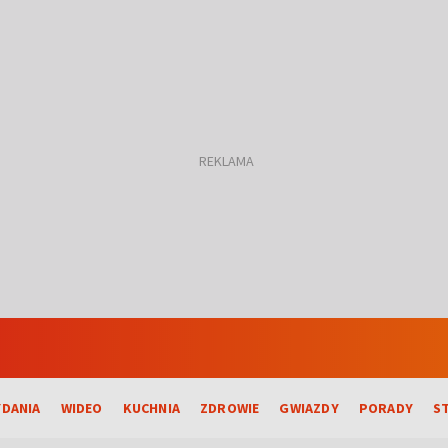
DANIA
WIDEO
KUCHNIA
ZDROWIE
GWIAZDY
PORADY
S