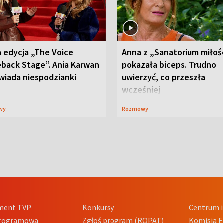
 edycja „The Voice
Anna z „Sanatorium miłoś
back Stage”. Ania Karwan
pokazała biceps. Trudno
wiada niespodzianki
uwierzyć, co przeszła
wcześniej
wy
Rozmowy
ment TVP
Konkursy
Centrum i
Programowa
Zgłoś program (ROPAT)
Komisja E