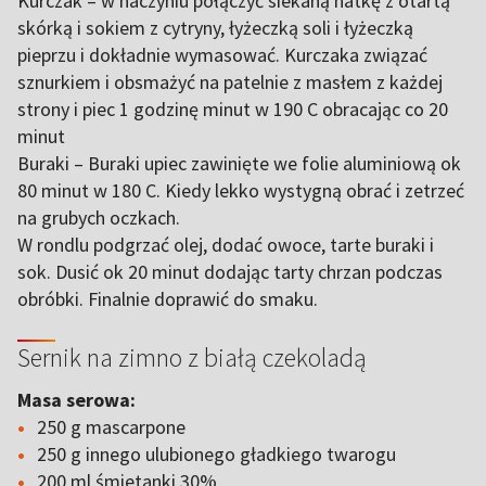
Kurczak – w naczyniu połączyć siekaną natkę z otartą
skórką i sokiem z cytryny, łyżeczką soli i łyżeczką
pieprzu i dokładnie wymasować. Kurczaka związać
sznurkiem i obsmażyć na patelnie z masłem z każdej
strony i piec 1 godzinę minut w 190 C obracając co 20
minut
Buraki – Buraki upiec zawinięte we folie aluminiową ok
80 minut w 180 C. Kiedy lekko wystygną obrać i zetrzeć
na grubych oczkach.
W rondlu podgrzać olej, dodać owoce, tarte buraki i
sok. Dusić ok 20 minut dodając tarty chrzan podczas
obróbki. Finalnie doprawić do smaku.
Sernik na zimno z białą czekoladą
Masa serowa:
250 g mascarpone
250 g innego ulubionego gładkiego twarogu
200 ml śmietanki 30%