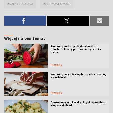
#BIAŁA CZEKOLADA
#CZERWONE OWOCE
Więcej na ten temat
Pieczony ser koryciński na buraku z
miodem. Prosty pomysł na wyraziste
danie
Przepisy
Wędzony twarożek w pierogach – prosto,
a genialnie!
Przepisy
Domowe pyzy z kaczką. Szybki sposób na
elegancki obiad