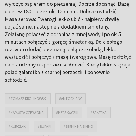
wyłożyć papierem do pieczenia) Dobrze docisnąć. Bazę
upiec w 180C przez ok. 12 minut. Dobrze ostudzić.
Masa serowa: Twarogi lekko ubić - najpierw chwilę
ubijać same, następnie z dodatkiem śmietany.
Żelatynę połączyć z odrobiną zimnej wody i po ok 5
minutach połączyć z gorącą śmietanką. Do ciepłego
roztworu dodać połamaną białą czekoladą, lekko
wystudzić i połączyć z masą twarogową. Masę rozłożyć
na ostudzonym spodzie i schłodzić. Kiedy lekko stężeje
polać galaretką z czarnej porzeczki i ponownie
schłodzić.
#TOMASZ KRÓLIKOWSKI
#ANTOCYJANY
#KAPUSTA CZERWONA
#PIERŚ KACZKI
#SAŁATKA
#KURCZAK
#BURAKI
#SERNIK NA ZIMNO