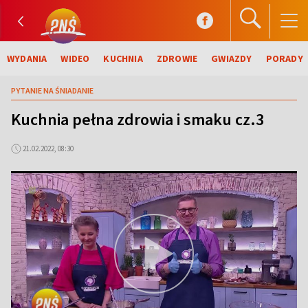
WYDANIA
WIDEO
KUCHNIA
ZDROWIE
GWIAZDY
PORADY
PYTANIE NA ŚNIADANIE
Kuchnia pełna zdrowia i smaku cz.3
21.02.2022, 08:30