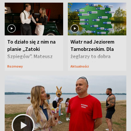
To działo się z nim na
Wiatr nad Jeziorem
planie „Zatoki
Tarnobrzeskim. Dla
Szpiegów”. Mateusz
żeglarzy to dobra
Janicki odsłonił
wiadomość
Rozmowy
Aktualności
aktorski sekret