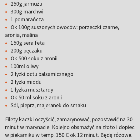
250g jarmużu
300g marchwi
1 pomarańcza
Ok 100g suszonych owoców: porzeczki czarne,
aronia, malina
150g sera feta
200g pęczaku
Ok 500 soku z aronii
100ml oliwy
2 łyżki octu balsamicznego
2 łyżki miodu
1 łyżka musztardy
Ok 50 ml soku z aronii
Sól, pieprz, majeranek do smaku
Filety kaczki oczyścić, zamarynować, pozostawić na 30
minut w marynacie. Kolejno obsmażyć na złoto i dopiec
w piekarniku w temp. 150 C ok 12 minut. Będą różowe.