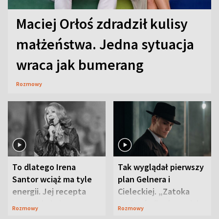
Maciej Orłoś zdradził kulisy
małżeństwa. Jedna sytuacja
wraca jak bumerang
Rozmowy
To dlatego Irena
Tak wyglądał pierwszy
Santor wciąż ma tyle
plan Gelnera i
energii. Jej recepta
Cieleckiej. „Zatoka
jest zaskakująco
szpiegów” od razu ich
Rozmowy
Rozmowy
prosta
zaskoczyła