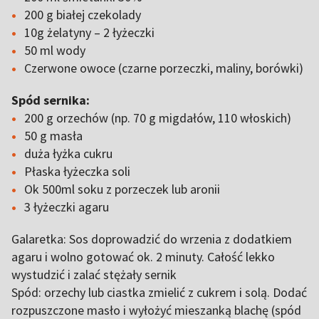
200 g białej czekolady
10g żelatyny – 2 łyżeczki
50 ml wody
Czerwone owoce (czarne porzeczki, maliny, borówki)
Spód sernika:
200 g orzechów (np. 70 g migdałów, 110 włoskich)
50 g masła
duża łyżka cukru
Płaska łyżeczka soli
Ok 500ml soku z porzeczek lub aronii
3 łyżeczki agaru
Galaretka: Sos doprowadzić do wrzenia z dodatkiem
agaru i wolno gotować ok. 2 minuty. Całość lekko
wystudzić i zalać stężały sernik
Spód: orzechy lub ciastka zmielić z cukrem i solą. Dodać
rozpuszczone masło i wyłożyć mieszanką blachę (spód