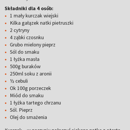
Składniki dla 4 osób:
1 mały kurczak wiejski
Kilka gałązek natki pietruszki
2 cytryny
4 ząbki czosnku
Grubo mielony pieprz
Sól do smaku
1 łyżka masła
500g buraków
250ml soku z aronii
½ cebuli
Ok 100g porzeczek
Miód do smaku
1 łyżka tartego chrzanu
Sól. Pieprz
Olej do smażenia