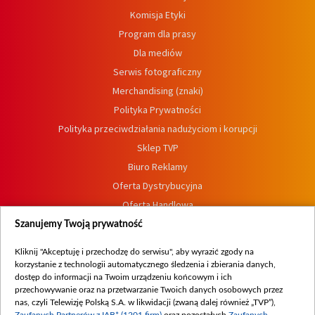
Komisja Etyki
Program dla prasy
Dla mediów
Serwis fotograficzny
Merchandising (znaki)
Polityka Prywatności
Polityka przeciwdziałania nadużyciom i korupcji
Sklep TVP
Biuro Reklamy
Oferta Dystrybucyjna
Oferta Handlowa
Dostępność
Szanujemy Twoją prywatność
Moje zgody
Kliknij "Akceptuję i przechodzę do serwisu", aby wyrazić zgody na
Procedura zgłoszeń wewnętrznych
korzystanie z technologii automatycznego śledzenia i zbierania danych,
dostęp do informacji na Twoim urządzeniu końcowym i ich
przechowywanie oraz na przetwarzanie Twoich danych osobowych przez
nas, czyli Telewizję Polską S.A. w likwidacji (zwaną dalej również „TVP”),