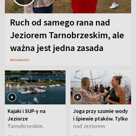
Ruch od samego rana nad
Jeziorem Tarnobrzeskim, ale
ważna jest jedna zasada
Aktualności
Kajaki i SUP-y na
Joga przy szumie wody
Jeziorze
i śpiewie ptaków. Tylko
Tarnobrzeskim.
nad Jeziorem
Przyrodnicy zwracają
Tarnobrzeskim