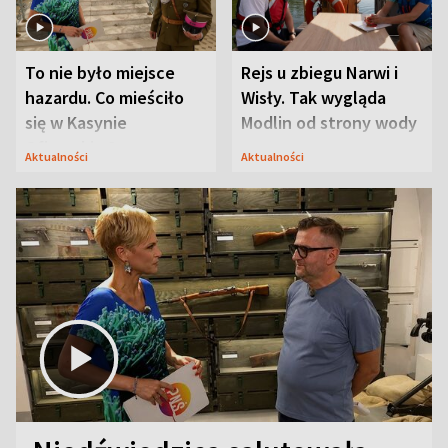
To nie było miejsce
Rejs u zbiegu Narwi i
hazardu. Co mieściło
Wisły. Tak wygląda
się w Kasynie
Modlin od strony wody
Oficerskim?
Aktualności
Aktualności