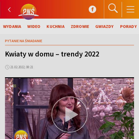
WYDANIA
WIDEO
KUCHNIA
ZDROWIE
GWIAZDY
PORADY
PYTANIE NA ŚNIADANIE
Kwiaty w domu – trendy 2022
21.02.2022, 08:21