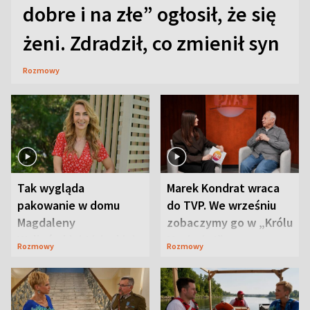
dobre i na złe” ogłosił, że się
żeni. Zdradził, co zmienił syn
Rozmowy
Tak wygląda
Marek Kondrat wraca
pakowanie w domu
do TVP. We wrześniu
Magdaleny
zobaczymy go w „Królu
Waligórskiej-Lisieckiej.
Maciusiu I”
Rozmowy
Rozmowy
Mąż nie odpuszcza