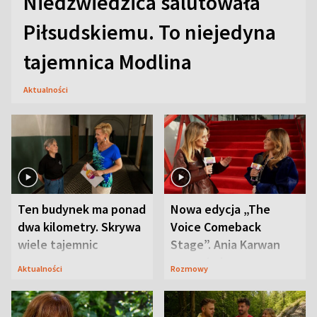
Niedźwiedzica salutowała
Piłsudskiemu. To niejedyna
tajemnica Modlina
Aktualności
Ten budynek ma ponad
Nowa edycja „The
dwa kilometry. Skrywa
Voice Comeback
wiele tajemnic
Stage”. Ania Karwan
zapowiada
Aktualności
Rozmowy
niespodzianki