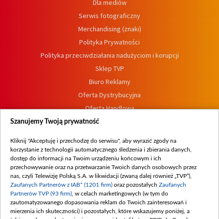
Dla mediów
Serwis fotograficzny
Merchandising (znaki)
Polityka Prywatności
Polityka przeciwdziałania nadużyciom i korupcji
Sklep TVP
Biuro Reklamy
Oferta Dystrybucyjna
Oferta Handlowa
Dostępność
Szanujemy Twoją prywatność
Moje zgody
Kliknij "Akceptuję i przechodzę do serwisu", aby wyrazić zgody na
Procedura zgłoszeń wewnętrznych
korzystanie z technologii automatycznego śledzenia i zbierania danych,
dostęp do informacji na Twoim urządzeniu końcowym i ich
przechowywanie oraz na przetwarzanie Twoich danych osobowych przez
nas, czyli Telewizję Polską S.A. w likwidacji (zwaną dalej również „TVP”),
Zaufanych Partnerów z IAB* (1201 firm)
oraz pozostałych
Zaufanych
Partnerów TVP (93 firm)
, w celach marketingowych (w tym do
zautomatyzowanego dopasowania reklam do Twoich zainteresowań i
mierzenia ich skuteczności) i pozostałych, które wskazujemy poniżej, a