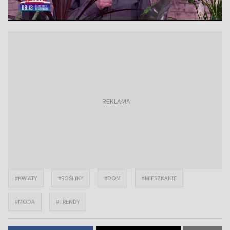
#KWIATY
#ROŚLINY
#DOM
#MIESZKANIE
#MODA
#TRENDY