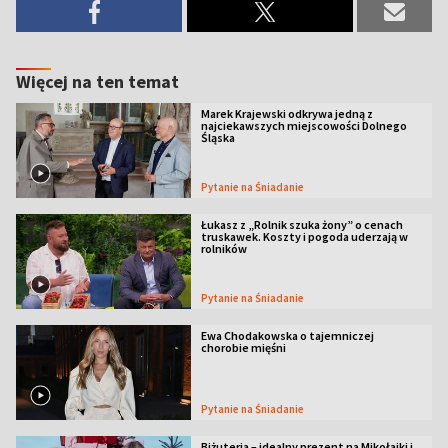
Więcej na ten temat
Marek Krajewski odkrywa jedną z
najciekawszych miejscowości Dolnego
Śląska
Pytanie na Śniadanie
Łukasz z „Rolnik szuka żony” o cenach
truskawek. Koszty i pogoda uderzają w
rolników
Pytanie na Śniadanie
Ewa Chodakowska o tajemniczej
chorobie mięśni
Pytanie na Śniadanie
Biżuteria – idealny prezent na Mikołajki i