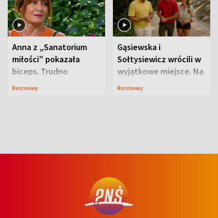
Anna z „Sanatorium
Gąsiewska i
miłości” pokazała
Sołtysiewicz wrócili w
biceps. Trudno
wyjątkowe miejsce. Na
uwierzyć, co przeszła
szlaku czekał
Rozmowy
Rozmowy
wcześniej
niedźwiedź