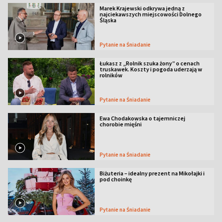
Marek Krajewski odkrywa jedną z
najciekawszych miejscowości Dolnego
Śląska
Pytanie na Śniadanie
Łukasz z „Rolnik szuka żony” o cenach
truskawek. Koszty i pogoda uderzają w
rolników
Pytanie na Śniadanie
Ewa Chodakowska o tajemniczej
chorobie mięśni
Pytanie na Śniadanie
Biżuteria – idealny prezent na Mikołajki i
pod choinkę
Pytanie na Śniadanie