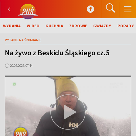
WYDANIA
WIDEO
KUCHNIA
ZDROWIE
GWIAZDY
PORADY
PYTANIE NA ŚNIADANIE
Na żywo z Beskidu Śląskiego cz.5
20.02.2022, 07:44