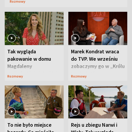
Rozmowy
Tak wygląda
Marek Kondrat wraca
pakowanie w domu
do TVP. We wrześniu
Magdaleny
zobaczymy go w „Królu
Waligórskiej-Lisieckiej.
Maciusiu I”
Rozmowy
Rozmowy
Mąż nie odpuszcza
To nie było miejsce
Rejs u zbiegu Narwi i