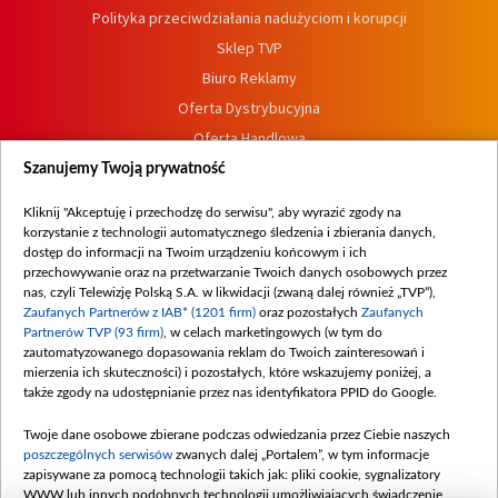
Polityka przeciwdziałania nadużyciom i korupcji
Sklep TVP
Biuro Reklamy
Oferta Dystrybucyjna
Oferta Handlowa
Dostępność
Szanujemy Twoją prywatność
Moje zgody
Kliknij "Akceptuję i przechodzę do serwisu", aby wyrazić zgody na
Procedura zgłoszeń wewnętrznych
korzystanie z technologii automatycznego śledzenia i zbierania danych,
dostęp do informacji na Twoim urządzeniu końcowym i ich
przechowywanie oraz na przetwarzanie Twoich danych osobowych przez
nas, czyli Telewizję Polską S.A. w likwidacji (zwaną dalej również „TVP”),
Zaufanych Partnerów z IAB* (1201 firm)
oraz pozostałych
Zaufanych
Partnerów TVP (93 firm)
, w celach marketingowych (w tym do
zautomatyzowanego dopasowania reklam do Twoich zainteresowań i
mierzenia ich skuteczności) i pozostałych, które wskazujemy poniżej, a
także zgody na udostępnianie przez nas identyfikatora PPID do Google.
Twoje dane osobowe zbierane podczas odwiedzania przez Ciebie naszych
poszczególnych serwisów
zwanych dalej „Portalem”, w tym informacje
zapisywane za pomocą technologii takich jak: pliki cookie, sygnalizatory
WWW lub innych podobnych technologii umożliwiających świadczenie