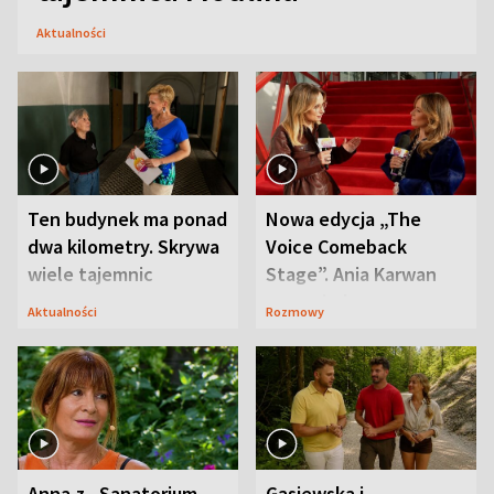
Aktualności
Ten budynek ma ponad
Nowa edycja „The
dwa kilometry. Skrywa
Voice Comeback
wiele tajemnic
Stage”. Ania Karwan
zapowiada
Aktualności
Rozmowy
niespodzianki
Anna z „Sanatorium
Gąsiewska i