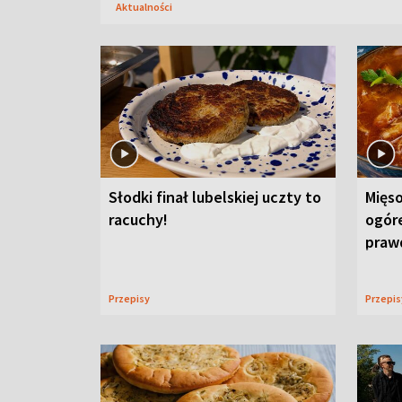
Aktualności
Słodki finał lubelskiej uczty to
Mięso
racuchy!
ogór
praw
Przepisy
Przepi