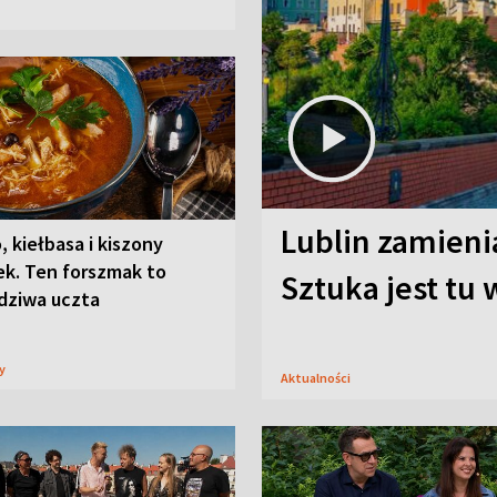
Lublin zamienia
, kiełbasa i kiszony
ek. Ten forszmak to
Sztuka jest tu
dziwa uczta
sy
Aktualności