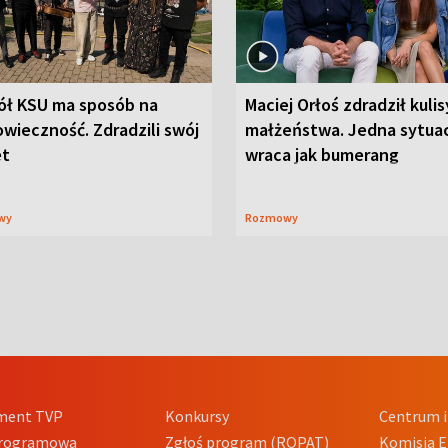
ół KSU ma sposób na
Maciej Orłoś zdradził kulis
wieczność. Zdradzili swój
małżeństwa. Jedna sytua
et
wraca jak bumerang
wy
Rozmowy
ment TVP
Konkursy
Centrum i
Programowa
Zgłoś program (ROPAT)
Komisja E