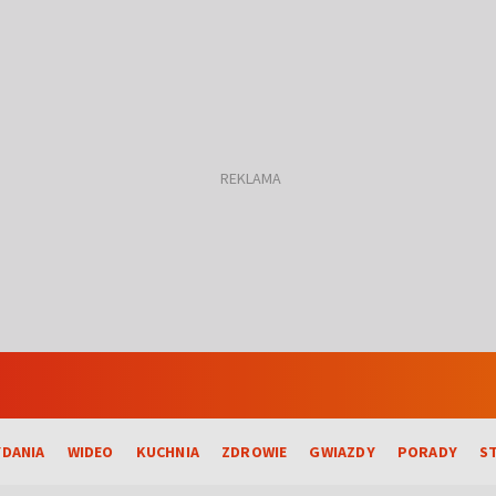
DANIA
WIDEO
KUCHNIA
ZDROWIE
GWIAZDY
PORADY
S