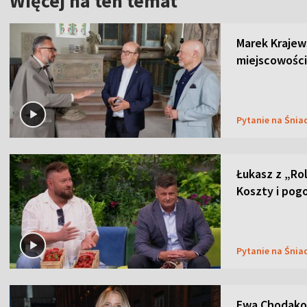
Więcej na ten temat
Marek Krajew
miejscowości
Pytanie na Śnia
Łukasz z „Ro
Koszty i pog
Pytanie na Śnia
Ewa Chodakow