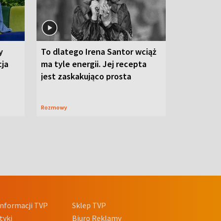
y
To dlatego Irena Santor wciąż
cja
ma tyle energii. Jej recepta
jest zaskakująco prosta
Rozmowy
nformacji TVP
Sklep TVP
tyki
Biuro Reklamy