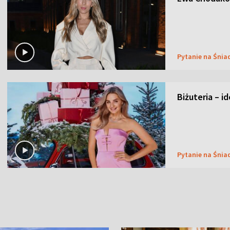
Pytanie na Śnia
Biżuteria – i
Pytanie na Śnia