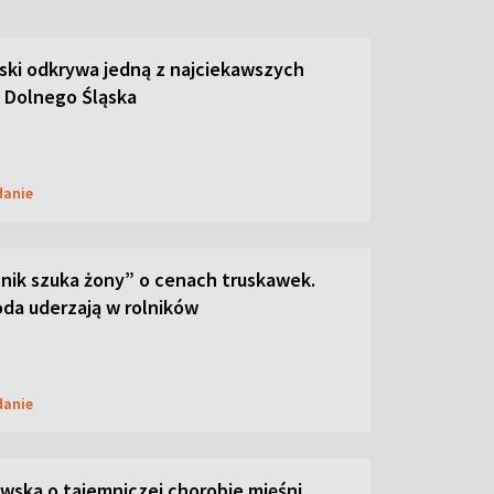
ski odkrywa jedną z najciekawszych
 Dolnego Śląska
danie
lnik szuka żony” o cenach truskawek.
oda uderzają w rolników
danie
ska o tajemniczej chorobie mięśni