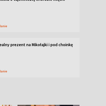
danie
dealny prezent na Mikołajki i pod choinkę
danie