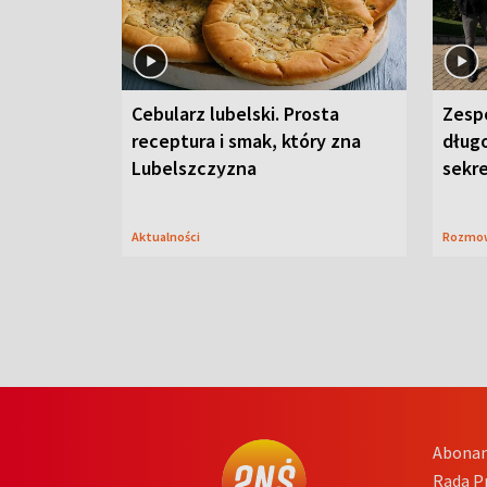
Cebularz lubelski. Prosta
Zesp
receptura i smak, który zna
długo
Lubelszczyzna
sekr
Aktualności
Rozmo
Abona
Rada 