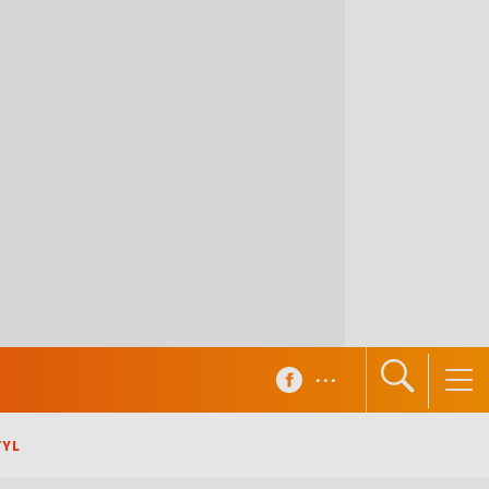
...
TYL