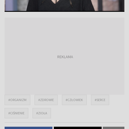
#ORGANIZM
#ZDROWIE
#CZŁOWIEK
#SERCE
#CIŚNIENIE
#ZIOŁA