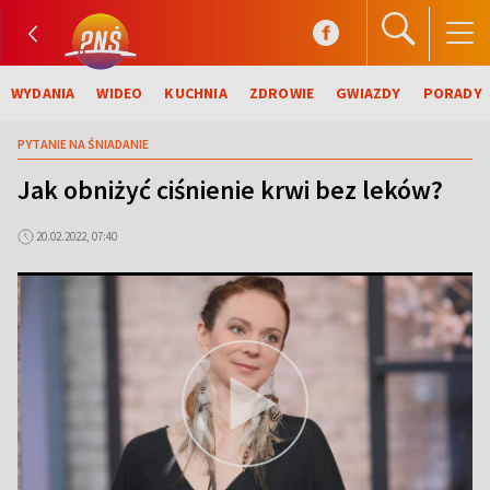
WYDANIA
WIDEO
KUCHNIA
ZDROWIE
GWIAZDY
PORADY
PYTANIE NA ŚNIADANIE
Jak obniżyć ciśnienie krwi bez leków?
20.02.2022, 07:40