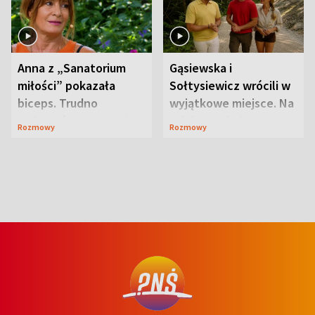
Anna z „Sanatorium
Gąsiewska i
miłości” pokazała
Sołtysiewicz wrócili w
biceps. Trudno
wyjątkowe miejsce. Na
uwierzyć, co przeszła
szlaku czekał
Rozmowy
Rozmowy
wcześniej
niedźwiedź