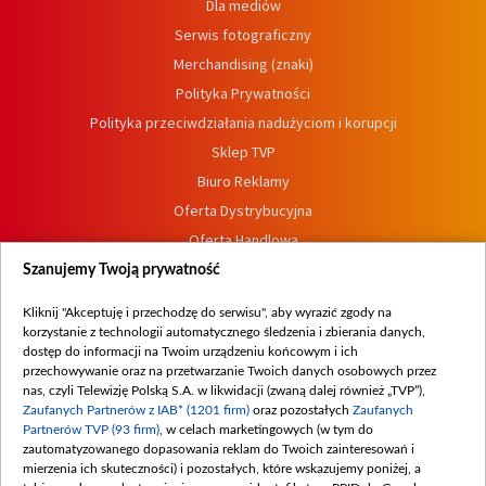
Dla mediów
Serwis fotograficzny
Merchandising (znaki)
Polityka Prywatności
Polityka przeciwdziałania nadużyciom i korupcji
Sklep TVP
Biuro Reklamy
Oferta Dystrybucyjna
Oferta Handlowa
Dostępność
Szanujemy Twoją prywatność
Moje zgody
Kliknij "Akceptuję i przechodzę do serwisu", aby wyrazić zgody na
Procedura zgłoszeń wewnętrznych
korzystanie z technologii automatycznego śledzenia i zbierania danych,
dostęp do informacji na Twoim urządzeniu końcowym i ich
przechowywanie oraz na przetwarzanie Twoich danych osobowych przez
nas, czyli Telewizję Polską S.A. w likwidacji (zwaną dalej również „TVP”),
Zaufanych Partnerów z IAB* (1201 firm)
oraz pozostałych
Zaufanych
Partnerów TVP (93 firm)
, w celach marketingowych (w tym do
zautomatyzowanego dopasowania reklam do Twoich zainteresowań i
mierzenia ich skuteczności) i pozostałych, które wskazujemy poniżej, a