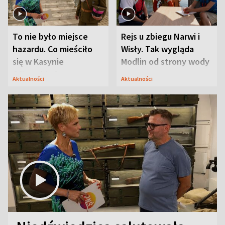
To nie było miejsce
Rejs u zbiegu Narwi i
hazardu. Co mieściło
Wisły. Tak wygląda
się w Kasynie
Modlin od strony wody
Oficerskim?
Aktualności
Aktualności