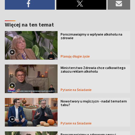
Więcej na ten temat
Porozmawiajmy o wpływie alkoholu na
zdrowie
Planuję długie życie
Ministerstwo Zdrowia chce całkowitego
zakazu reklam alkoholu
Pytanie na Śniadanie
Nowotwory u mężczyzn - nadal tematem
tabu?
Pytanie na Śniadanie
Porozmawiajmy o zdrowym sercu i