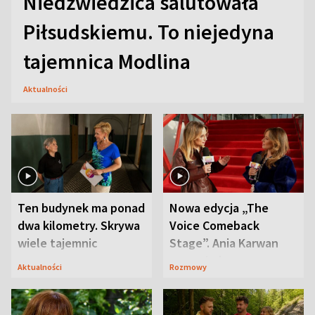
Niedźwiedzica salutowała
Piłsudskiemu. To niejedyna
tajemnica Modlina
Aktualności
Ten budynek ma ponad
Nowa edycja „The
dwa kilometry. Skrywa
Voice Comeback
wiele tajemnic
Stage”. Ania Karwan
zapowiada
Aktualności
Rozmowy
niespodzianki