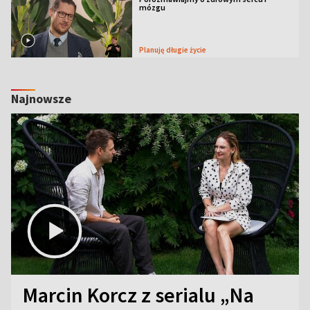
mózgu
Planuję długie życie
Najnowsze
Marcin Korcz z serialu „Na