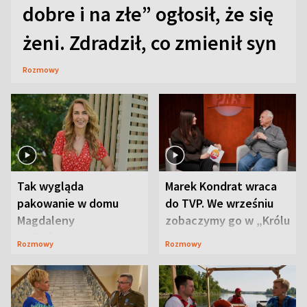
dobre i na złe” ogłosił, że się
żeni. Zdradził, co zmienił syn
Rozmowy
Tak wygląda
Marek Kondrat wraca
pakowanie w domu
do TVP. We wrześniu
Magdaleny
zobaczymy go w „Królu
Waligórskiej-Lisieckiej.
Maciusiu I”
Rozmowy
Rozmowy
Mąż nie odpuszcza