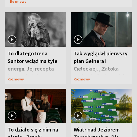
Rozmowy
To dlatego Irena
Tak wyglądał pierwszy
Santor wciąż ma tyle
plan Gelnera i
energii. Jej recepta
Cieleckiej. „Zatoka
jest zaskakująco
szpiegów” od razu ich
Rozmowy
Rozmowy
prosta
zaskoczyła
To działo się z nim na
Wiatr nad Jeziorem