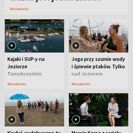
Aktualności
Kajaki i SUP-y na
Joga przy szumie wody
Jeziorze
i śpiewie ptaków. Tylko
Tarnobrzeskim.
nad Jeziorem
Przyrodnicy zwracają
Tarnobrzeskim
Aktualności
Aktualności
uwagę na coś jeszcze
Kiedyś wydobywano tu
Marcin Korcz z serialu