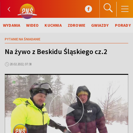
WYDANIA
WIDEO
KUCHNIA
ZDROWIE
GWIAZDY
PORADY
PYTANIE NA ŚNIADANIE
Na żywo z Beskidu Śląskiego cz.2
20.02.2022, 07:38