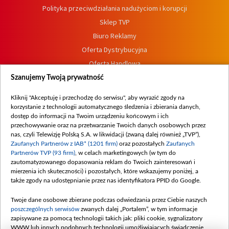
Polityka przeciwdziałania nadużyciom i korupcji
Sklep TVP
Biuro Reklamy
Oferta Dystrybucyjna
Oferta Handlowa
Dostępność
Szanujemy Twoją prywatność
Moje zgody
Kliknij "Akceptuję i przechodzę do serwisu", aby wyrazić zgody na
Procedura zgłoszeń wewnętrznych
korzystanie z technologii automatycznego śledzenia i zbierania danych,
dostęp do informacji na Twoim urządzeniu końcowym i ich
przechowywanie oraz na przetwarzanie Twoich danych osobowych przez
nas, czyli Telewizję Polską S.A. w likwidacji (zwaną dalej również „TVP”),
Zaufanych Partnerów z IAB* (1201 firm)
oraz pozostałych
Zaufanych
Partnerów TVP (93 firm)
, w celach marketingowych (w tym do
zautomatyzowanego dopasowania reklam do Twoich zainteresowań i
mierzenia ich skuteczności) i pozostałych, które wskazujemy poniżej, a
także zgody na udostępnianie przez nas identyfikatora PPID do Google.
Twoje dane osobowe zbierane podczas odwiedzania przez Ciebie naszych
poszczególnych serwisów
zwanych dalej „Portalem”, w tym informacje
zapisywane za pomocą technologii takich jak: pliki cookie, sygnalizatory
WWW lub innych podobnych technologii umożliwiających świadczenie