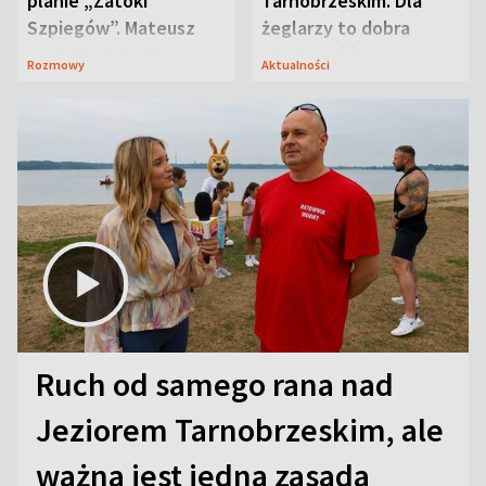
planie „Zatoki
Tarnobrzeskim. Dla
Szpiegów”. Mateusz
żeglarzy to dobra
Janicki odsłonił
wiadomość
Rozmowy
Aktualności
aktorski sekret
Ruch od samego rana nad
Jeziorem Tarnobrzeskim, ale
ważna jest jedna zasada