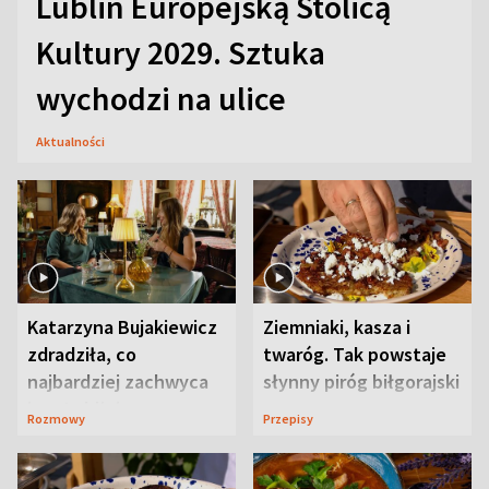
Lublin Europejską Stolicą
Kultury 2029. Sztuka
wychodzi na ulice
Aktualności
Katarzyna Bujakiewicz
Ziemniaki, kasza i
zdradziła, co
twaróg. Tak powstaje
najbardziej zachwyca
słynny piróg biłgorajski
ją w Lublinie
Rozmowy
Przepisy