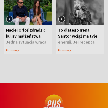
Maciej Orłoś zdradził
To dlatego Irena
kulisy małżeństwa.
Santor wciąż ma tyle
Jedna sytuacja wraca
energii. Jej recepta
jak bumerang
jest zaskakująco
Rozmowy
Rozmowy
prosta