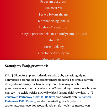
Program dla prasy
Dla mediów
Serwis fotograficzny
Merchandising (znaki)
Polityka Prywatności
Polityka przeciwdziałania nadużyciom i korupcji
Sklep TVP
Biuro Reklamy
Oferta Dystrybucyjna
Oferta Handlowa
Dostępność
Szanujemy Twoją prywatność
Moje zgody
Kliknij "Akceptuję i przechodzę do serwisu", aby wyrazić zgody na
Procedura zgłoszeń wewnętrznych
korzystanie z technologii automatycznego śledzenia i zbierania danych,
dostęp do informacji na Twoim urządzeniu końcowym i ich
przechowywanie oraz na przetwarzanie Twoich danych osobowych przez
nas, czyli Telewizję Polską S.A. w likwidacji (zwaną dalej również „TVP”),
Zaufanych Partnerów z IAB* (1201 firm)
oraz pozostałych
Zaufanych
Partnerów TVP (93 firm)
, w celach marketingowych (w tym do
zautomatyzowanego dopasowania reklam do Twoich zainteresowań i