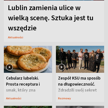
Lublin zamienia ulice w
wielką scenę. Sztuka jest tu
wszędzie
Aktualności
Cebularz lubelski.
Zespół KSU ma sposób
Prosta receptura i
na długowieczność.
smak, który zna
Zdradzili swój sekret
Lubelszczyzna
Aktualności
Rozmowy