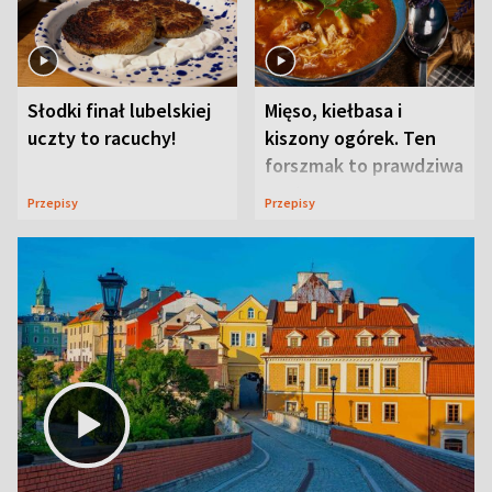
Słodki finał lubelskiej
Mięso, kiełbasa i
uczty to racuchy!
kiszony ogórek. Ten
forszmak to prawdziwa
uczta
Przepisy
Przepisy