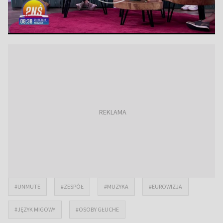
#UNMUTE
#ZESPÓŁ
#MUZYKA
#EUROWIZJA
#JĘZYK MIGOWY
#OSOBY GŁUCHE