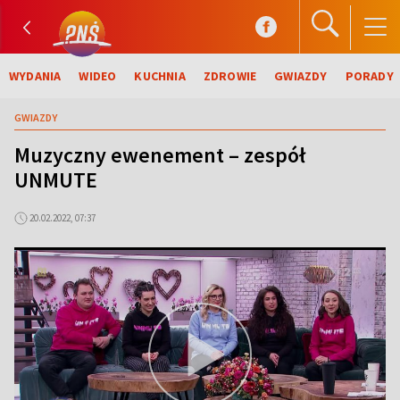
WYDANIA
WIDEO
KUCHNIA
ZDROWIE
GWIAZDY
PORADY
GWIAZDY
Muzyczny ewenement – zespół
UNMUTE
20.02.2022, 07:37