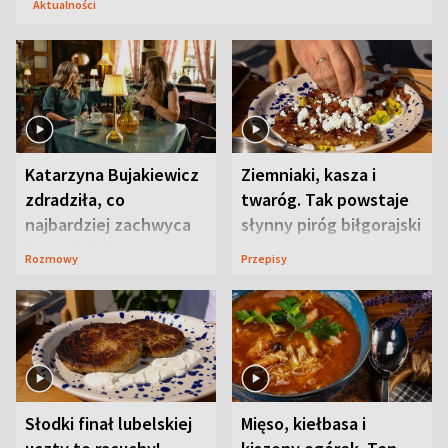
Aktualności
Katarzyna Bujakiewicz
Ziemniaki, kasza i
zdradziła, co
twaróg. Tak powstaje
najbardziej zachwyca
słynny piróg biłgorajski
ją w Lublinie
Rozmowy
Przepisy
Słodki finał lubelskiej
Mięso, kiełbasa i