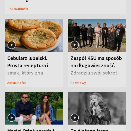
Aktualności
Cebularz lubelski.
Zespół KSU ma sposób
Prosta receptura i
na długowieczność.
smak, który zna
Zdradzili swój sekret
Lubelszczyzna
Aktualności
Rozmowy
Maciej Orłoś zdradził
To dlatego Irena