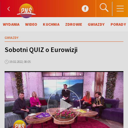
WYDANIA
WIDEO
KUCHNIA
ZDROWIE
GWIAZDY
PORADY
GWIAZDY
Sobotni QUIZ o Eurowizji
19.02.2022, 08:05