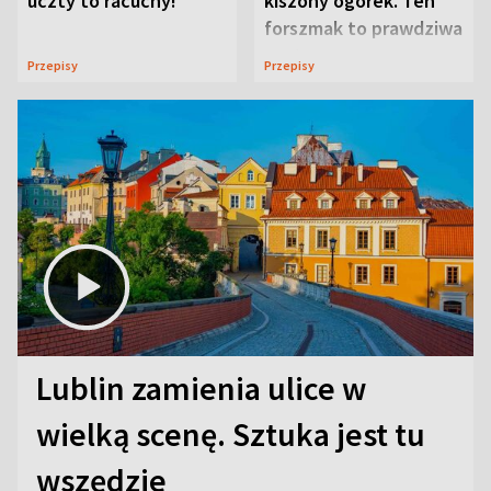
uczty to racuchy!
kiszony ogórek. Ten
forszmak to prawdziwa
uczta
Przepisy
Przepisy
Lublin zamienia ulice w
wielką scenę. Sztuka jest tu
wszędzie