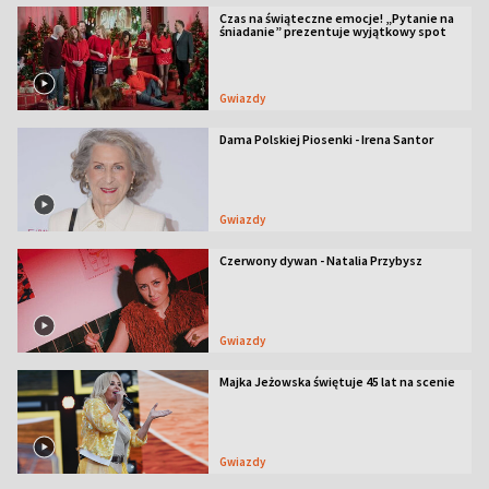
Czas na świąteczne emocje! „Pytanie na
śniadanie” prezentuje wyjątkowy spot
Gwiazdy
Dama Polskiej Piosenki - Irena Santor
Gwiazdy
Czerwony dywan - Natalia Przybysz
Gwiazdy
Majka Jeżowska świętuje 45 lat na scenie
Gwiazdy