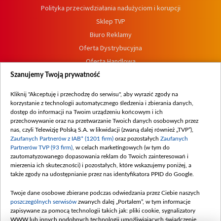
Polityka przeciwdziałania nadużyciom i korupcji
Sklep TVP
Biuro Reklamy
Oferta Dystrybucyjna
Oferta Handlowa
Dostępność
Szanujemy Twoją prywatność
Moje zgody
Kliknij "Akceptuję i przechodzę do serwisu", aby wyrazić zgody na
Procedura zgłoszeń wewnętrznych
korzystanie z technologii automatycznego śledzenia i zbierania danych,
dostęp do informacji na Twoim urządzeniu końcowym i ich
przechowywanie oraz na przetwarzanie Twoich danych osobowych przez
nas, czyli Telewizję Polską S.A. w likwidacji (zwaną dalej również „TVP”),
Zaufanych Partnerów z IAB* (1201 firm)
oraz pozostałych
Zaufanych
Partnerów TVP (93 firm)
, w celach marketingowych (w tym do
zautomatyzowanego dopasowania reklam do Twoich zainteresowań i
mierzenia ich skuteczności) i pozostałych, które wskazujemy poniżej, a
także zgody na udostępnianie przez nas identyfikatora PPID do Google.
Twoje dane osobowe zbierane podczas odwiedzania przez Ciebie naszych
poszczególnych serwisów
zwanych dalej „Portalem”, w tym informacje
zapisywane za pomocą technologii takich jak: pliki cookie, sygnalizatory
WWW lub innych podobnych technologii umożliwiających świadczenie