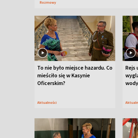
Rozmowy
To nie było miejsce hazardu. Co
Rejs 
mieściło się w Kasynie
wygl
Oficerskim?
wod
Aktualności
Aktual