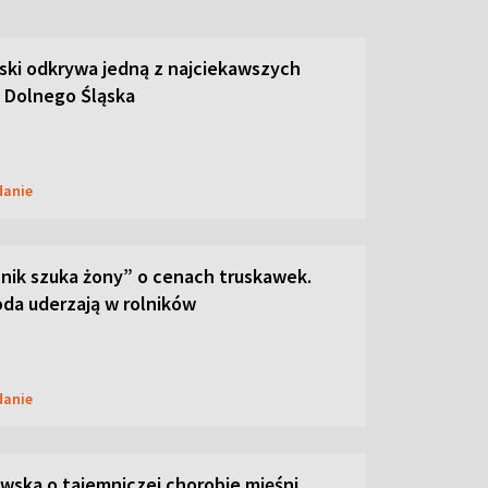
ski odkrywa jedną z najciekawszych
 Dolnego Śląska
danie
lnik szuka żony” o cenach truskawek.
oda uderzają w rolników
danie
ska o tajemniczej chorobie mięśni