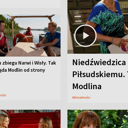
Niedźwiedzica
u zbiegu Narwi i Wisły. Tak
ąda Modlin od strony
Piłsudskiemu. 
y
Modlina
ności
Aktualności