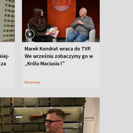
Marek Kondrat wraca do TVP.
iej-
We wrześniu zobaczymy go w
cza
„Królu Maciusiu I”
Rozmowy