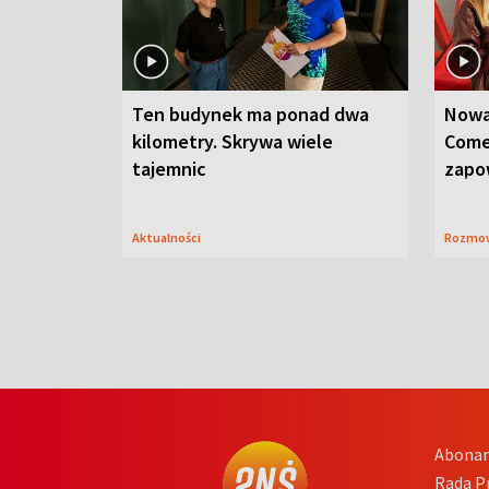
Ten budynek ma ponad dwa
Nowa
kilometry. Skrywa wiele
Come
tajemnic
zapo
Aktualności
Rozmo
Abona
Rada 