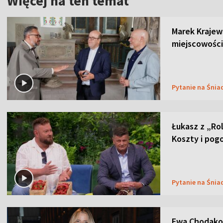
Więcej na ten temat
Marek Krajew
miejscowości
Pytanie na Śnia
Łukasz z „Ro
Koszty i pog
Pytanie na Śnia
Ewa Chodakow