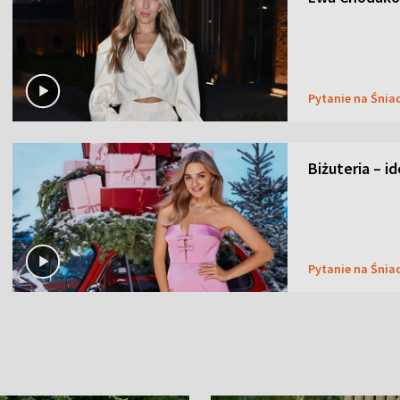
Pytanie na Śnia
Biżuteria – i
Pytanie na Śnia