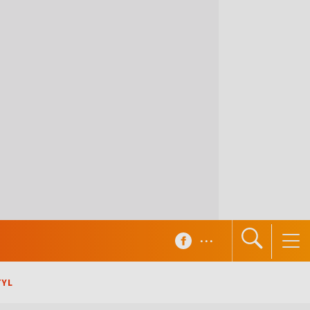
...
TYL