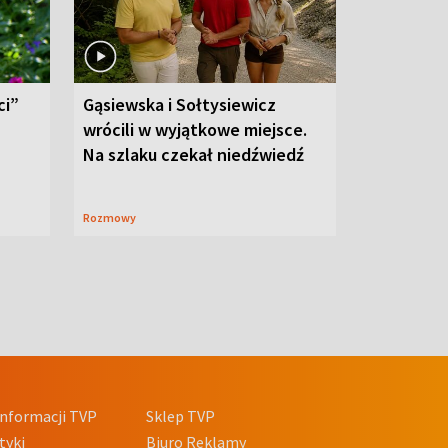
ci”
Gąsiewska i Sołtysiewicz
wrócili w wyjątkowe miejsce.
Na szlaku czekał niedźwiedź
Rozmowy
nformacji TVP
Sklep TVP
tyki
Biuro Reklamy