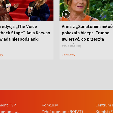
 edycja „The Voice
Anna z „Sanatorium miłoś
back Stage”. Ania Karwan
pokazała biceps. Trudno
wiada niespodzianki
uwierzyć, co przeszła
wcześniej
wy
Rozmowy
ment TVP
Konkursy
Centrum i
Programowa
Zgłoś program (ROPAT)
Komisja E