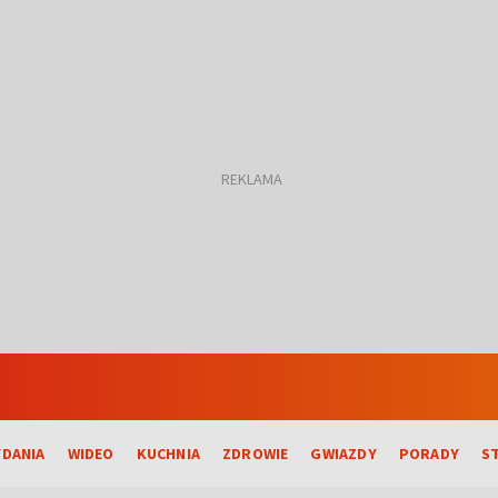
DANIA
WIDEO
KUCHNIA
ZDROWIE
GWIAZDY
PORADY
S