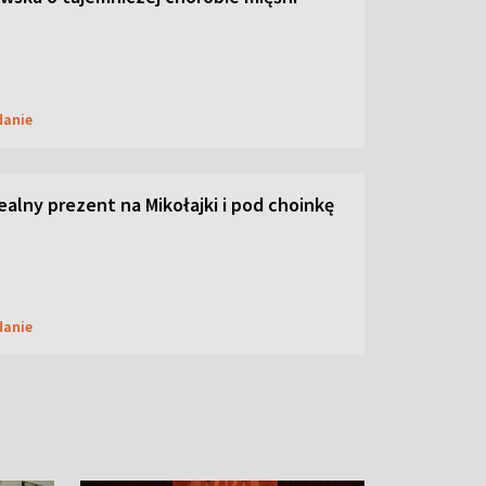
danie
dealny prezent na Mikołajki i pod choinkę
danie