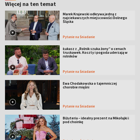
Więcej na ten temat
Marek Krajewski odkrywa jedną z
najciekawszych miejscowości Dolnego
Śląska
Pytanie na Śniadanie
Łukasz z „Rolnik szuka żony” o cenach
truskawek. Koszty i pogoda uderzają w
rolników
Pytanie na Śniadanie
Ewa Chodakowska o tajemniczej
chorobie mięśni
Pytanie na Śniadanie
Biżuteria – idealny prezent na Mikołajki i
pod choinkę