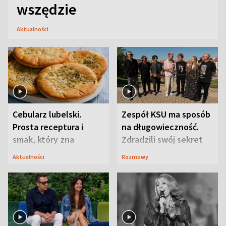
wszędzie
Aktualności
Cebularz lubelski.
Zespół KSU ma sposób
Prosta receptura i
na długowieczność.
smak, który zna
Zdradzili swój sekret
Lubelszczyzna
Aktualności
Rozmowy