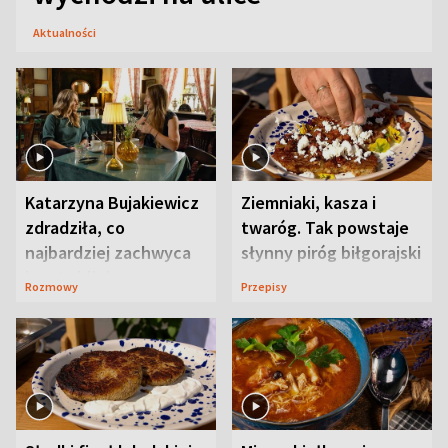
Aktualności
Katarzyna Bujakiewicz
Ziemniaki, kasza i
zdradziła, co
twaróg. Tak powstaje
najbardziej zachwyca
słynny piróg biłgorajski
ją w Lublinie
Rozmowy
Przepisy