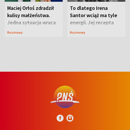
Maciej Orłoś zdradził
To dlatego Irena
kulisy małżeństwa.
Santor wciąż ma tyle
Jedna sytuacja wraca
energii. Jej recepta
jak bumerang
jest zaskakująco
Rozmowy
Rozmowy
prosta