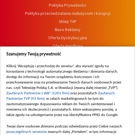
Polityka Prywatności
Polityka przeciwdziałania nadużyciom i korupcji
Sklep TVP
Biuro Reklamy
Oferta Dystrybucyjna
Oferta Handlowa
Dostępność
Szanujemy Twoją prywatność
Moje zgody
Kliknij "Akceptuję i przechodzę do serwisu", aby wyrazić zgody na
Procedura zgłoszeń wewnętrznych
korzystanie z technologii automatycznego śledzenia i zbierania danych,
dostęp do informacji na Twoim urządzeniu końcowym i ich
przechowywanie oraz na przetwarzanie Twoich danych osobowych przez
nas, czyli Telewizję Polską S.A. w likwidacji (zwaną dalej również „TVP”),
Zaufanych Partnerów z IAB* (1201 firm)
oraz pozostałych
Zaufanych
Partnerów TVP (93 firm)
, w celach marketingowych (w tym do
zautomatyzowanego dopasowania reklam do Twoich zainteresowań i
mierzenia ich skuteczności) i pozostałych, które wskazujemy poniżej, a
także zgody na udostępnianie przez nas identyfikatora PPID do Google.
Twoje dane osobowe zbierane podczas odwiedzania przez Ciebie naszych
poszczególnych serwisów
zwanych dalej „Portalem”, w tym informacje