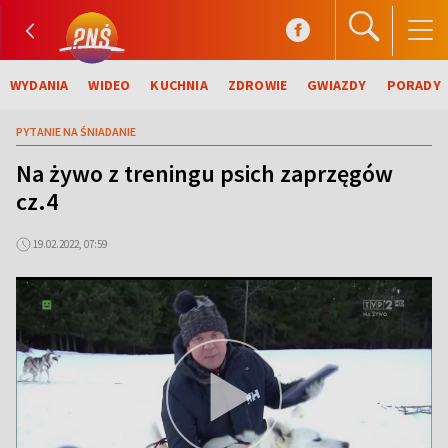
WYDANIA
WIDEO
KUCHNIA
ZDROWIE
GWIAZDY
PORADY
PYTANIE NA ŚNIADANIE
Na żywo z treningu psich zaprzęgów
cz.4
19.02.2022, 07:59