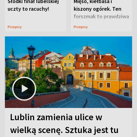
Słodki finał lubelskiej
Mięso, kiełbasa i
uczty to racuchy!
kiszony ogórek. Ten
forszmak to prawdziwa
uczta
Przepisy
Przepisy
Lublin zamienia ulice w
wielką scenę. Sztuka jest tu