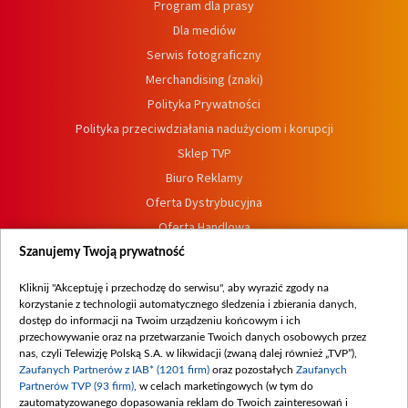
Program dla prasy
Dla mediów
Serwis fotograficzny
Merchandising (znaki)
Polityka Prywatności
Polityka przeciwdziałania nadużyciom i korupcji
Sklep TVP
Biuro Reklamy
Oferta Dystrybucyjna
Oferta Handlowa
Dostępność
Szanujemy Twoją prywatność
Moje zgody
Kliknij "Akceptuję i przechodzę do serwisu", aby wyrazić zgody na
Procedura zgłoszeń wewnętrznych
korzystanie z technologii automatycznego śledzenia i zbierania danych,
dostęp do informacji na Twoim urządzeniu końcowym i ich
przechowywanie oraz na przetwarzanie Twoich danych osobowych przez
nas, czyli Telewizję Polską S.A. w likwidacji (zwaną dalej również „TVP”),
Zaufanych Partnerów z IAB* (1201 firm)
oraz pozostałych
Zaufanych
Partnerów TVP (93 firm)
, w celach marketingowych (w tym do
zautomatyzowanego dopasowania reklam do Twoich zainteresowań i