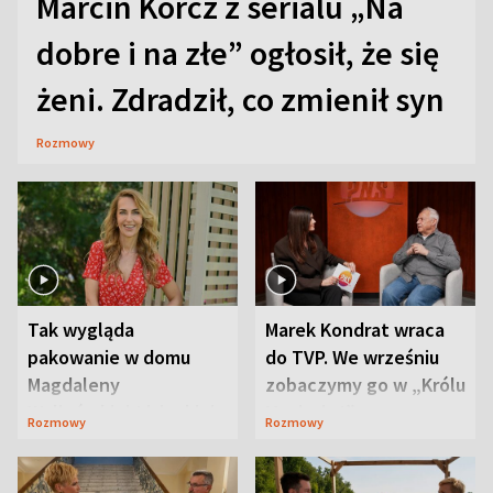
Marcin Korcz z serialu „Na
dobre i na złe” ogłosił, że się
żeni. Zdradził, co zmienił syn
Rozmowy
Tak wygląda
Marek Kondrat wraca
pakowanie w domu
do TVP. We wrześniu
Magdaleny
zobaczymy go w „Królu
Waligórskiej-Lisieckiej.
Maciusiu I”
Rozmowy
Rozmowy
Mąż nie odpuszcza