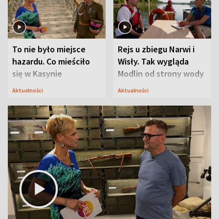
To nie było miejsce
Rejs u zbiegu Narwi i
hazardu. Co mieściło
Wisły. Tak wygląda
się w Kasynie
Modlin od strony wody
Oficerskim?
Aktualności
Aktualności