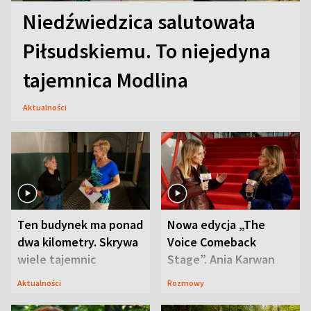
Niedźwiedzica salutowała
Piłsudskiemu. To niejedyna
tajemnica Modlina
Aktualności
Ten budynek ma ponad
Nowa edycja „The
dwa kilometry. Skrywa
Voice Comeback
wiele tajemnic
Stage”. Ania Karwan
zapowiada
Aktualności
Rozmowy
niespodzianki