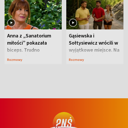
Anna z „Sanatorium
Gąsiewska i
miłości” pokazała
Sołtysiewicz wrócili w
biceps. Trudno
wyjątkowe miejsce. Na
uwierzyć, co przeszła
szlaku czekał
Rozmowy
Rozmowy
wcześniej
niedźwiedź