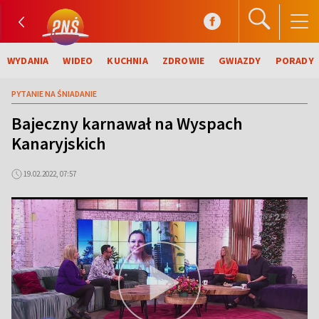
WYDANIA
WIDEO
KUCHNIA
ZDROWIE
GWIAZDY
PORADY
PYTANIE NA ŚNIADANIE
Bajeczny karnawał na Wyspach
Kanaryjskich
19.02.2022, 07:57