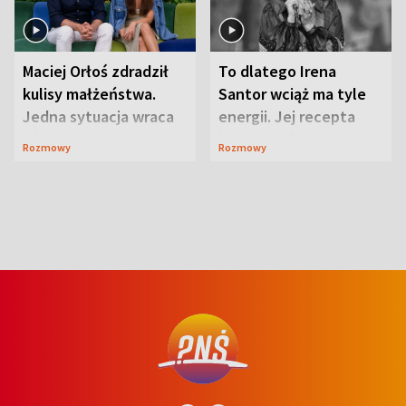
Maciej Orłoś zdradził
To dlatego Irena
kulisy małżeństwa.
Santor wciąż ma tyle
Jedna sytuacja wraca
energii. Jej recepta
jak bumerang
jest zaskakująco
Rozmowy
Rozmowy
prosta