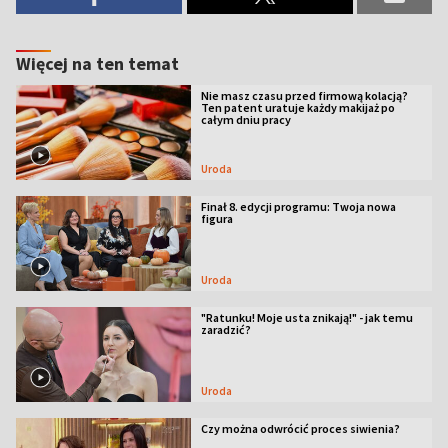
Więcej na ten temat
Nie masz czasu przed firmową kolacją?
Ten patent uratuje każdy makijaż po
całym dniu pracy
Uroda
Finał 8. edycji programu: Twoja nowa
figura
Uroda
"Ratunku! Moje usta znikają!" - jak temu
zaradzić?
Uroda
Czy można odwrócić proces siwienia?