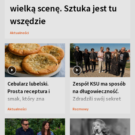
wielką scenę. Sztuka jest tu
wszędzie
Aktualności
Cebularz lubelski.
Zespół KSU ma sposób
Prosta receptura i
na długowieczność.
smak, który zna
Zdradzili swój sekret
Lubelszczyzna
Aktualności
Rozmowy