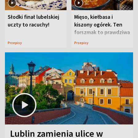
Słodki finał lubelskiej
Mięso, kiełbasa i
uczty to racuchy!
kiszony ogórek. Ten
forszmak to prawdziwa
uczta
Przepisy
Przepisy
Lublin zamienia ulice w