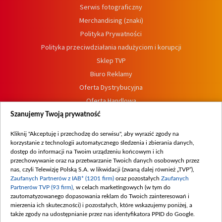
Serwis fotograficzny
Merchandising (znaki)
Polityka Prywatności
Polityka przeciwdziałania nadużyciom i korupcji
Sklep TVP
Biuro Reklamy
Oferta Dystrybucyjna
Oferta Handlowa
Dostępność
Szanujemy Twoją prywatność
Moje zgody
Kliknij "Akceptuję i przechodzę do serwisu", aby wyrazić zgody na
Procedura zgłoszeń wewnętrznych
korzystanie z technologii automatycznego śledzenia i zbierania danych,
dostęp do informacji na Twoim urządzeniu końcowym i ich
przechowywanie oraz na przetwarzanie Twoich danych osobowych przez
nas, czyli Telewizję Polską S.A. w likwidacji (zwaną dalej również „TVP”),
Zaufanych Partnerów z IAB* (1201 firm)
oraz pozostałych
Zaufanych
Partnerów TVP (93 firm)
, w celach marketingowych (w tym do
zautomatyzowanego dopasowania reklam do Twoich zainteresowań i
mierzenia ich skuteczności) i pozostałych, które wskazujemy poniżej, a
także zgody na udostępnianie przez nas identyfikatora PPID do Google.