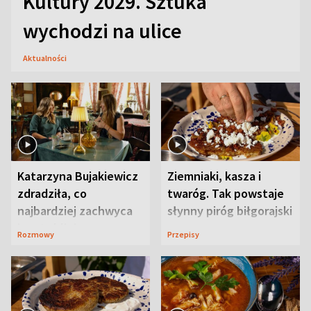
Kultury 2029. Sztuka
wychodzi na ulice
Aktualności
Katarzyna Bujakiewicz
Ziemniaki, kasza i
zdradziła, co
twaróg. Tak powstaje
najbardziej zachwyca
słynny piróg biłgorajski
ją w Lublinie
Rozmowy
Przepisy