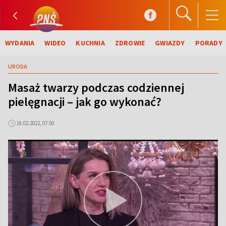
WYDANIA
WIDEO
KUCHNIA
ZDROWIE
GWIAZDY
PORADY
URODA
Masaż twarzy podczas codziennej
pielęgnacji – jak go wykonać?
18.02.2022, 07:50