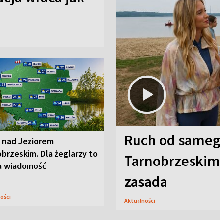
Ruch od sameg
r nad Jeziorem
brzeskim. Dla żeglarzy to
Tarnobrzeskim,
a wiadomość
zasada
ności
Aktualności