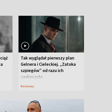
ciąż
Tak wyglądał pierwszy plan
ta
Gelnera i Cieleckiej. „Zatoka
szpiegów” od razu ich
zaskoczyła
Rozmowy