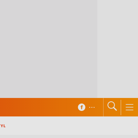
...
TYL