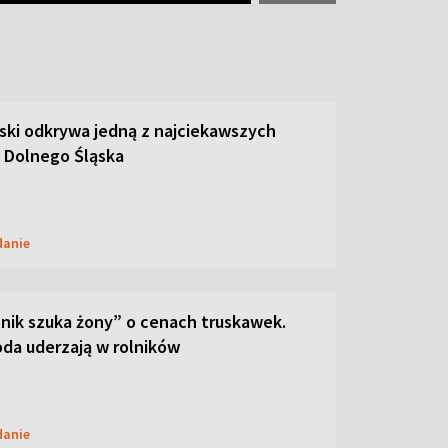
ski odkrywa jedną z najciekawszych
 Dolnego Śląska
danie
lnik szuka żony” o cenach truskawek.
oda uderzają w rolników
danie