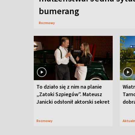
bumerang
Rozmowy
To działo się z nim na planie
Wiat
„Zatoki Szpiegów”. Mateusz
Tarno
Janicki odsłonił aktorski sekret
dobr
Rozmowy
Aktual