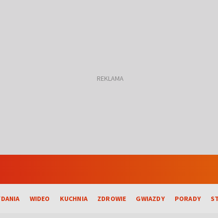
DANIA
WIDEO
KUCHNIA
ZDROWIE
GWIAZDY
PORADY
S