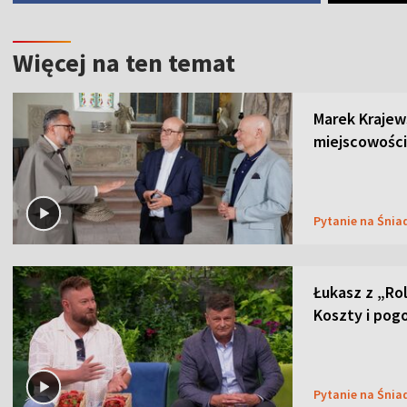
Więcej na ten temat
Marek Krajew
miejscowości
Pytanie na Śnia
Łukasz z „Ro
Koszty i pog
Pytanie na Śnia