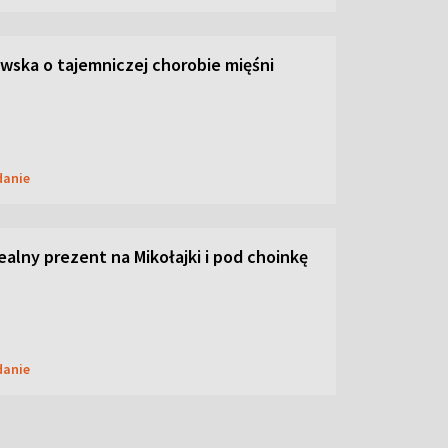
ska o tajemniczej chorobie mięśni
danie
dealny prezent na Mikołajki i pod choinkę
danie