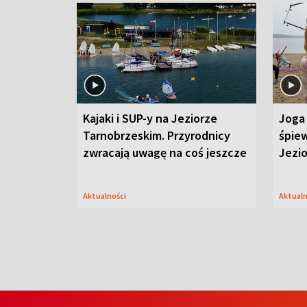
Kajaki i SUP-y na Jeziorze
Joga 
Tarnobrzeskim. Przyrodnicy
śpiew
zwracają uwagę na coś jeszcze
Jezi
Aktualności
Aktual