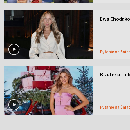
Ewa Chodakow
Pytanie na Śnia
Biżuteria – i
Pytanie na Śnia