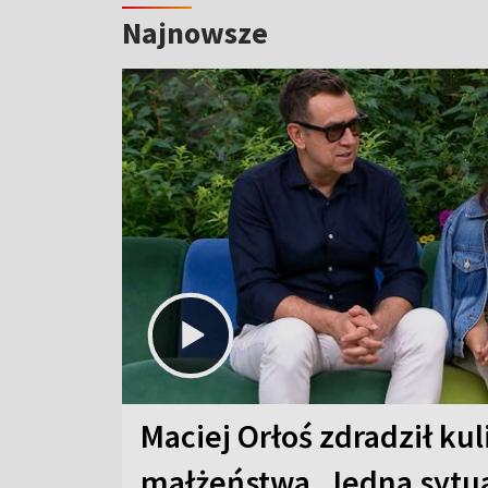
Najnowsze
Maciej Orłoś zdradził kul
małżeństwa. Jedna sytua