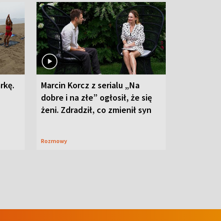
rkę.
Marcin Korcz z serialu „Na
dobre i na złe” ogłosił, że się
żeni. Zdradził, co zmienił syn
Rozmowy