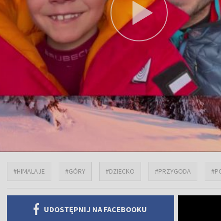
#HIMALAJE
#GÓRY
#DZIECKO
#PRZYGODA
#P
UDOSTĘPNIJ NA FACEBOOKU