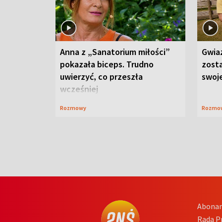
Anna z „Sanatorium miłości”
Gwia
pokazała biceps. Trudno
zost
uwierzyć, co przeszła
swoj
wcześniej
Rozmowy
Rozmo
Abona
Rada 