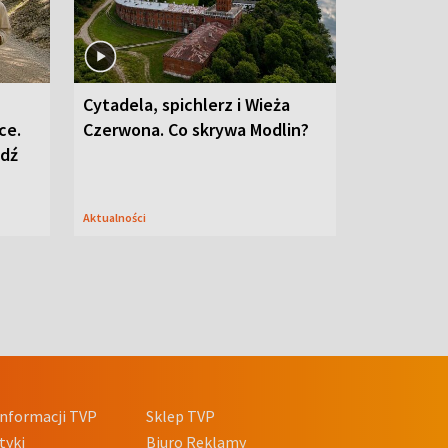
Cytadela, spichlerz i Wieża
ce.
Czerwona. Co skrywa Modlin?
edź
Aktualności
nformacji TVP
Sklep TVP
tyki
Biuro Reklamy