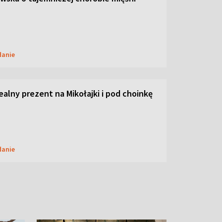
danie
dealny prezent na Mikołajki i pod choinkę
danie