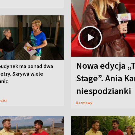
Nowa edycja „
budynek ma ponad dwa
etry. Skrywa wiele
Stage”. Ania K
mnic
niespodzianki
ności
Rozmowy