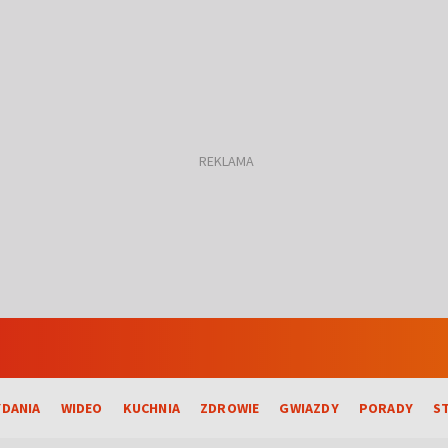
DANIA
WIDEO
KUCHNIA
ZDROWIE
GWIAZDY
PORADY
S