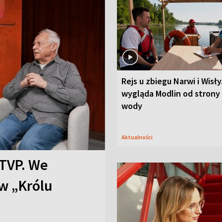
Rejs u zbiegu Narwi i Wisły
wygląda Modlin od strony
wody
Aktualności
TVP. We
w „Królu