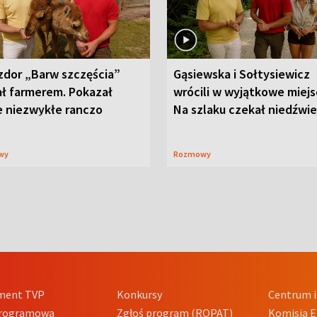
zdor „Barw szczęścia”
Gąsiewska i Sołtysiewicz
ał farmerem. Pokazał
wrócili w wyjątkowe miejs
e niezwykłe ranczo
Na szlaku czekał niedźwi
wy
Rozmowy
ment TVP
Konkursy
Centrum i
Programowa
Zgłoś program (ROPAT)
Komisja E