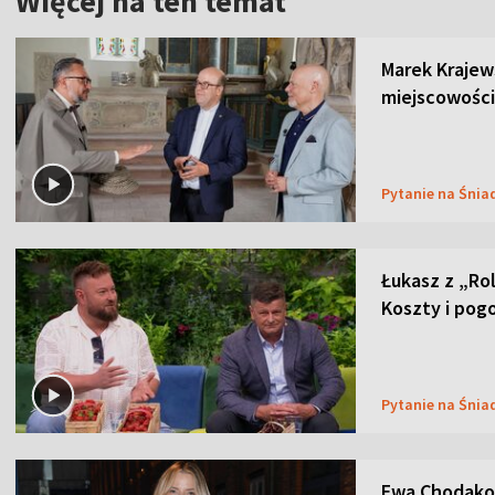
Więcej na ten temat
Marek Krajew
miejscowości
Pytanie na Śnia
Łukasz z „Ro
Koszty i pog
Pytanie na Śnia
Ewa Chodakow