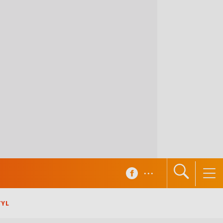
...
TYL