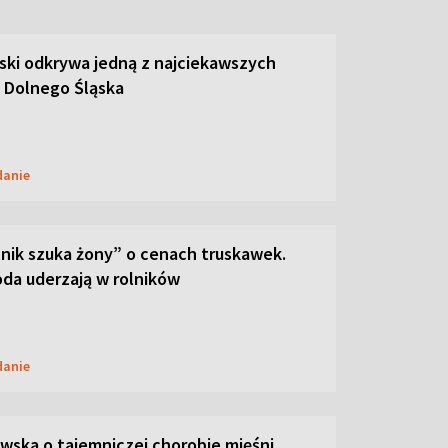
ski odkrywa jedną z najciekawszych
 Dolnego Śląska
danie
lnik szuka żony” o cenach truskawek.
oda uderzają w rolników
danie
ska o tajemniczej chorobie mięśni