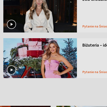
Pytanie na Śnia
Biżuteria – i
Pytanie na Śnia