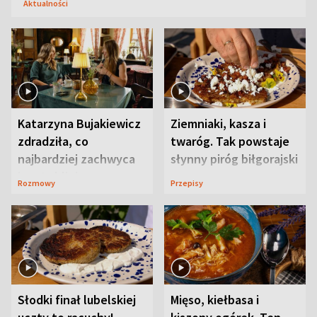
Aktualności
Katarzyna Bujakiewicz
Ziemniaki, kasza i
zdradziła, co
twaróg. Tak powstaje
najbardziej zachwyca
słynny piróg biłgorajski
ją w Lublinie
Rozmowy
Przepisy
Słodki finał lubelskiej
Mięso, kiełbasa i