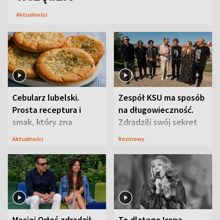
Aktualności
Cebularz lubelski.
Zespół KSU ma sposób
Prosta receptura i
na długowieczność.
smak, który zna
Zdradzili swój sekret
Lubelszczyzna
Aktualności
Rozmowy
Maciej Orłoś zdradził
To dlatego Irena