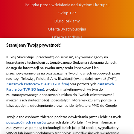
Polityka przeciwdziałania nadużyciom i korupcji
Sklep TVP
Biuro Reklamy
Oferta Dystrybucyjna
Oferta Handlowa
Dostępność
Szanujemy Twoją prywatność
Moje zgody
Kliknij "Akceptuję i przechodzę do serwisu", aby wyrazić zgody na
Procedura zgłoszeń wewnętrznych
korzystanie z technologii automatycznego śledzenia i zbierania danych,
dostęp do informacji na Twoim urządzeniu końcowym i ich
przechowywanie oraz na przetwarzanie Twoich danych osobowych przez
nas, czyli Telewizję Polską S.A. w likwidacji (zwaną dalej również „TVP”),
Zaufanych Partnerów z IAB* (1201 firm)
oraz pozostałych
Zaufanych
Partnerów TVP (93 firm)
, w celach marketingowych (w tym do
zautomatyzowanego dopasowania reklam do Twoich zainteresowań i
mierzenia ich skuteczności) i pozostałych, które wskazujemy poniżej, a
także zgody na udostępnianie przez nas identyfikatora PPID do Google.
Twoje dane osobowe zbierane podczas odwiedzania przez Ciebie naszych
poszczególnych serwisów
zwanych dalej „Portalem”, w tym informacje
zapisywane za pomocą technologii takich jak: pliki cookie, sygnalizatory
WWW lub innych podobnych technologii umożliwiających świadczenie