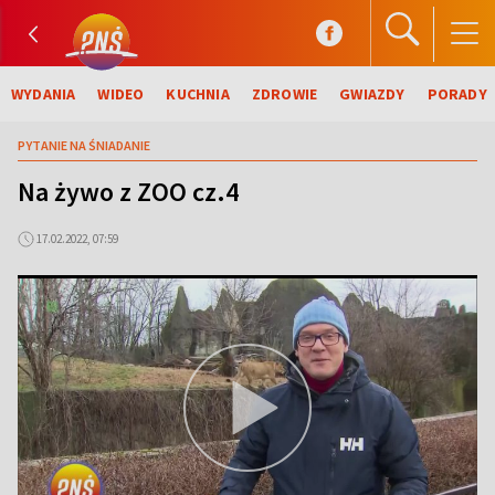
WYDANIA
WIDEO
KUCHNIA
ZDROWIE
GWIAZDY
PORADY
PYTANIE NA ŚNIADANIE
Na żywo z ZOO cz.4
17.02.2022, 07:59