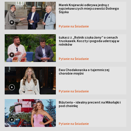
Marek Krajewski odkrywa jedną z
najciekawszych miejscowości Dolnego
Śląska
Pytanie na Śniadanie
Łukasz z „Rolnik szuka żony” o cenach
truskawek. Koszty i pogoda uderzają w
rolników
Pytanie na Śniadanie
Ewa Chodakowska o tajemniczej
chorobie mięśni
Pytanie na Śniadanie
Biżuteria – idealny prezent na Mikołajki i
pod choinkę
Pytanie na Śniadanie