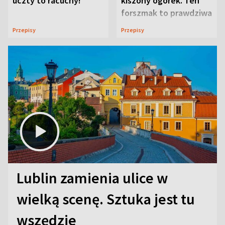
uczty to racuchy!
kiszony ogórek. Ten
forszmak to prawdziwa
uczta
Przepisy
Przepisy
Lublin zamienia ulice w
wielką scenę. Sztuka jest tu
wszędzie