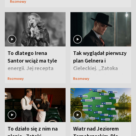
Rozmowy
To dlatego Irena
Tak wyglądał pierwszy
Santor wciąż ma tyle
plan Gelnera i
energii. Jej recepta
Cieleckiej. „Zatoka
jest zaskakująco
szpiegów” od razu ich
Rozmowy
Rozmowy
prosta
zaskoczyła
To działo się z nim na
Wiatr nad Jeziorem