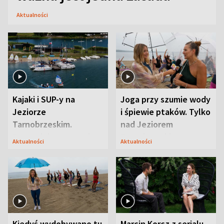
Aktualności
Kajaki i SUP-y na
Joga przy szumie wody
Jeziorze
i śpiewie ptaków. Tylko
Tarnobrzeskim.
nad Jeziorem
Przyrodnicy zwracają
Tarnobrzeskim
Aktualności
Aktualności
uwagę na coś jeszcze
Kiedyś wydobywano tu
Marcin Korcz z serialu