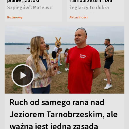
planie „Zatoki
Tarnobrzeskim. Dla
Szpiegów”. Mateusz
żeglarzy to dobra
Janicki odsłonił
wiadomość
Rozmowy
Aktualności
aktorski sekret
Ruch od samego rana nad
Jeziorem Tarnobrzeskim, ale
ważna jest jedna zasada