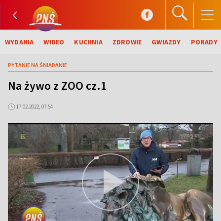
WYDANIA
WIDEO
KUCHNIA
ZDROWIE
GWIAZDY
PORADY
PYTANIE NA ŚNIADANIE
Na żywo z ZOO cz.1
17.02.2022, 07:54