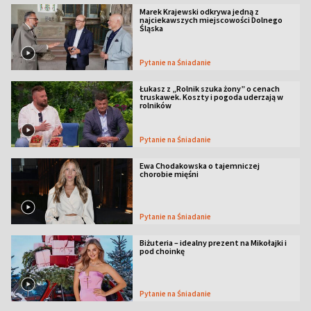
Marek Krajewski odkrywa jedną z
najciekawszych miejscowości Dolnego
Śląska
Pytanie na Śniadanie
Łukasz z „Rolnik szuka żony” o cenach
truskawek. Koszty i pogoda uderzają w
rolników
Pytanie na Śniadanie
Ewa Chodakowska o tajemniczej
chorobie mięśni
Pytanie na Śniadanie
Biżuteria – idealny prezent na Mikołajki i
pod choinkę
Pytanie na Śniadanie