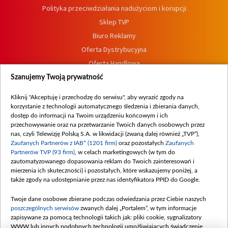
Polityka przeciwdziałania nadużyciom i korupcji
Sklep TVP
Biuro Reklamy
Oferta Dystrybucyjna
Oferta Handlowa
Dostępność
Szanujemy Twoją prywatność
Moje zgody
Kliknij "Akceptuję i przechodzę do serwisu", aby wyrazić zgody na
Procedura zgłoszeń wewnętrznych
korzystanie z technologii automatycznego śledzenia i zbierania danych,
dostęp do informacji na Twoim urządzeniu końcowym i ich
przechowywanie oraz na przetwarzanie Twoich danych osobowych przez
nas, czyli Telewizję Polską S.A. w likwidacji (zwaną dalej również „TVP”),
Zaufanych Partnerów z IAB* (1201 firm)
oraz pozostałych
Zaufanych
Partnerów TVP (93 firm)
, w celach marketingowych (w tym do
zautomatyzowanego dopasowania reklam do Twoich zainteresowań i
mierzenia ich skuteczności) i pozostałych, które wskazujemy poniżej, a
także zgody na udostępnianie przez nas identyfikatora PPID do Google.
Twoje dane osobowe zbierane podczas odwiedzania przez Ciebie naszych
poszczególnych serwisów
zwanych dalej „Portalem”, w tym informacje
zapisywane za pomocą technologii takich jak: pliki cookie, sygnalizatory
WWW lub innych podobnych technologii umożliwiających świadczenie