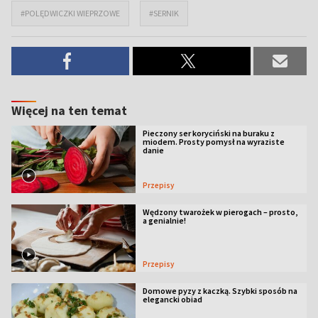
#POLĘDWICZKI WIEPRZOWE
#SERNIK
Więcej na ten temat
Pieczony ser koryciński na buraku z
miodem. Prosty pomysł na wyraziste
danie
Przepisy
Wędzony twarożek w pierogach – prosto,
a genialnie!
Przepisy
Domowe pyzy z kaczką. Szybki sposób na
elegancki obiad