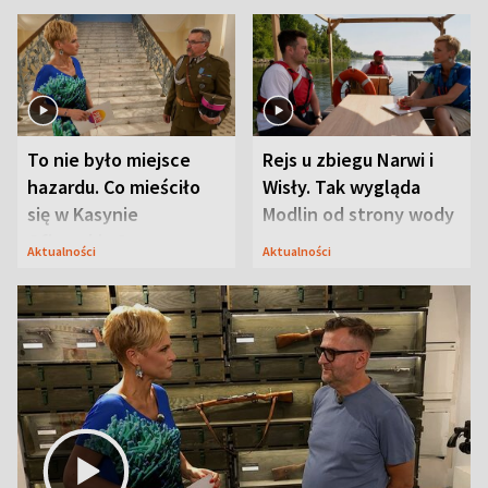
To nie było miejsce
Rejs u zbiegu Narwi i
hazardu. Co mieściło
Wisły. Tak wygląda
się w Kasynie
Modlin od strony wody
Oficerskim?
Aktualności
Aktualności