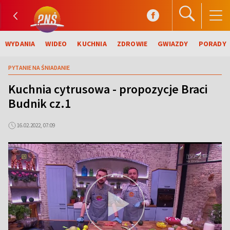
WYDANIA
WIDEO
KUCHNIA
ZDROWIE
GWIAZDY
PORADY
PYTANIE NA ŚNIADANIE
Kuchnia cytrusowa - propozycje Braci
Budnik cz.1
16.02.2022, 07:09