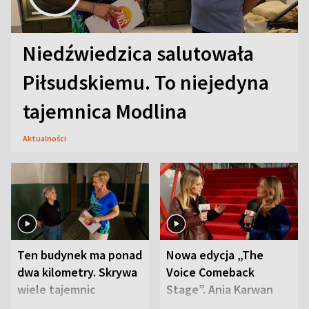
Niedźwiedzica salutowała
Piłsudskiemu. To niejedyna
tajemnica Modlina
Aktualności
Ten budynek ma ponad
Nowa edycja „The
dwa kilometry. Skrywa
Voice Comeback
wiele tajemnic
Stage”. Ania Karwan
zapowiada