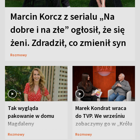
Marcin Korcz z serialu „Na
dobre i na złe” ogłosił, że się
żeni. Zdradził, co zmienił syn
Rozmowy
Tak wygląda
Marek Kondrat wraca
pakowanie w domu
do TVP. We wrześniu
Magdaleny
zobaczymy go w „Królu
Waligórskiej-Lisieckiej.
Maciusiu I”
Rozmowy
Rozmowy
Mąż nie odpuszcza