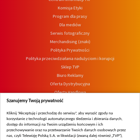
Komisja Etyki
Program dla prasy
Dla mediów
Serwis fotograficzny
Merchandising (znaki)
Polityka Prywatności
Polityka przeciwdziałania nadużyciom i korupcji
Sklep TVP
Biuro Reklamy
Oferta Dystrybucyjna
Oferta Handlowa
Dostępność
Szanujemy Twoją prywatność
Moje zgody
Kliknij "Akceptuję i przechodzę do serwisu", aby wyrazić zgody na
Procedura zgłoszeń wewnętrznych
korzystanie z technologii automatycznego śledzenia i zbierania danych,
dostęp do informacji na Twoim urządzeniu końcowym i ich
przechowywanie oraz na przetwarzanie Twoich danych osobowych przez
nas, czyli Telewizję Polską S.A. w likwidacji (zwaną dalej również „TVP”),