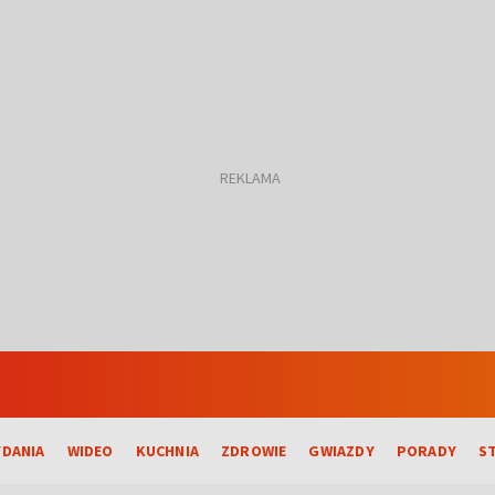
DANIA
WIDEO
KUCHNIA
ZDROWIE
GWIAZDY
PORADY
S