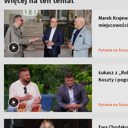
Więcej na ten temat
Marek Krajew
miejscowości
Pytanie na Śnia
Łukasz z „Ro
Koszty i pog
Pytanie na Śnia
Ewa Chodakow