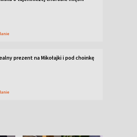
danie
dealny prezent na Mikołajki i pod choinkę
danie