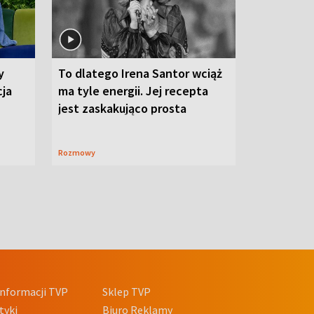
y
To dlatego Irena Santor wciąż
cja
ma tyle energii. Jej recepta
jest zaskakująco prosta
Rozmowy
nformacji TVP
Sklep TVP
tyki
Biuro Reklamy