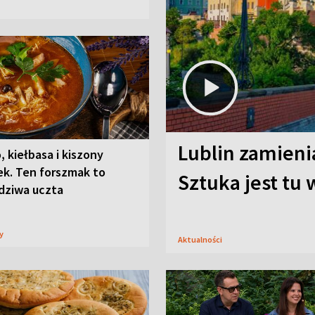
Lublin zamienia
, kiełbasa i kiszony
ek. Ten forszmak to
Sztuka jest tu
dziwa uczta
sy
Aktualności