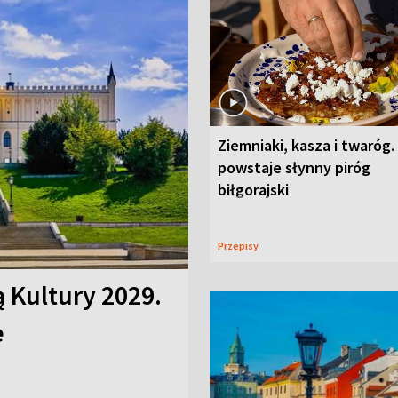
Ziemniaki, kasza i twaróg.
powstaje słynny piróg
biłgorajski
Przepisy
ą Kultury 2029.
e