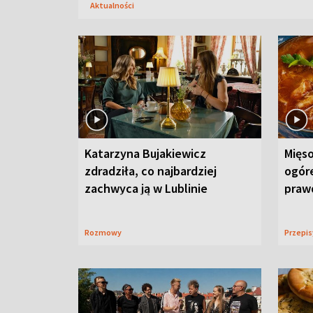
Aktualności
Katarzyna Bujakiewicz
Mięso
zdradziła, co najbardziej
ogór
zachwyca ją w Lublinie
praw
Rozmowy
Przepi