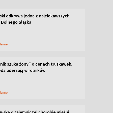
ski odkrywa jedną z najciekawszych
 Dolnego Śląska
danie
lnik szuka żony” o cenach truskawek.
oda uderzają w rolników
danie
ska o tajemniczej chorobie mięśni