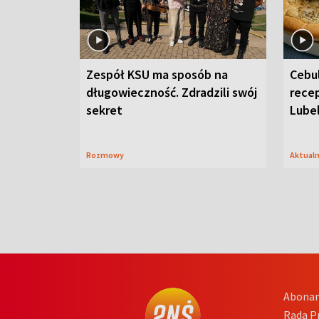
Zespół KSU ma sposób na
Cebul
długowieczność. Zdradzili swój
recep
sekret
Lube
Rozmowy
Aktual
Abona
Rada 