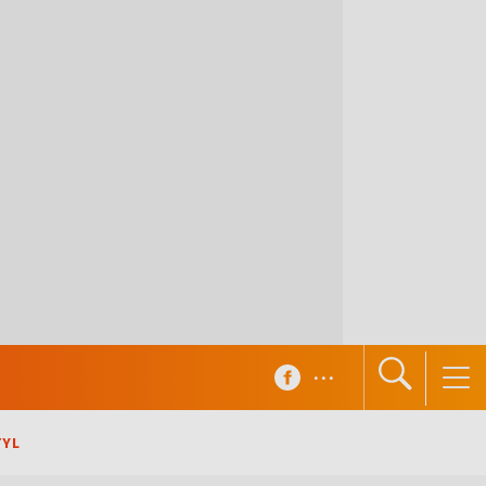
...
TYL