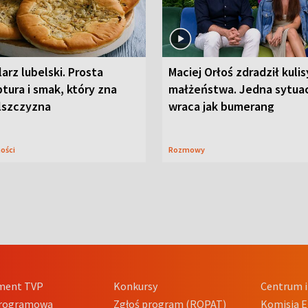
arz lubelski. Prosta
Maciej Orłoś zdradził kulis
tura i smak, który zna
małżeństwa. Jedna sytua
lszczyzna
wraca jak bumerang
ności
Rozmowy
ment TVP
Konkursy
Centrum i
Programowa
Zgłoś program (ROPAT)
Komisja E