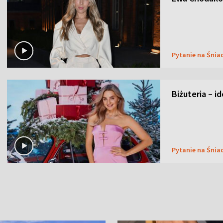
Pytanie na Śnia
Biżuteria – i
Pytanie na Śnia