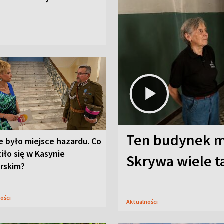
Ten budynek m
e było miejsce hazardu. Co
iło się w Kasynie
Skrywa wiele t
erskim?
ności
Aktualności