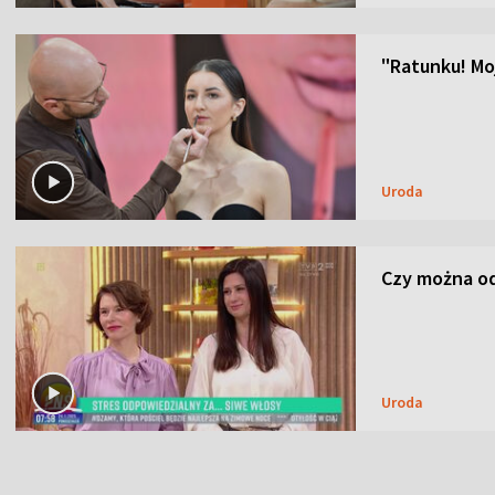
"Ratunku! Moj
Uroda
Czy można od
Uroda