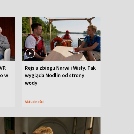
VP.
Rejs u zbiegu Narwi i Wisły. Tak
go w
wygląda Modlin od strony
wody
Aktualności