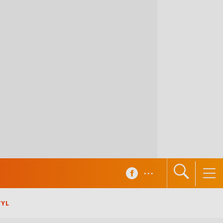
...
TYL