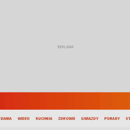
DANIA
WIDEO
KUCHNIA
ZDROWIE
GWIAZDY
PORADY
S