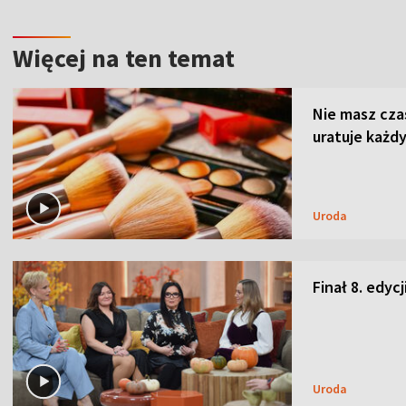
Więcej na ten temat
Nie masz cza
uratuje każdy
Uroda
Finał 8. edyc
Uroda