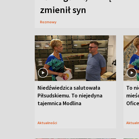
zmienił syn
Rozmowy
Niedźwiedzica salutowała
To ni
Piłsudskiemu. To niejedyna
mieśc
tajemnica Modlina
Ofic
Aktualności
Aktual