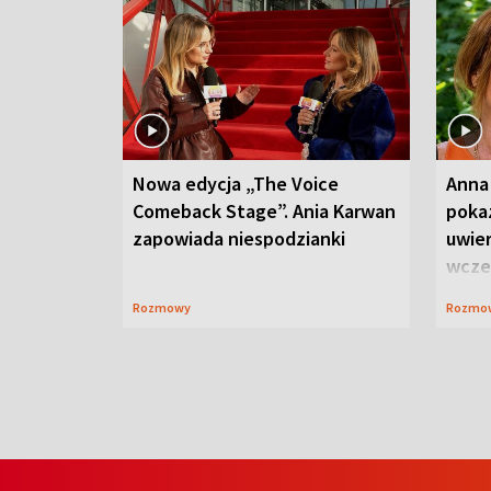
Nowa edycja „The Voice
Anna
Comeback Stage”. Ania Karwan
poka
zapowiada niespodzianki
uwier
wcze
Rozmowy
Rozmo