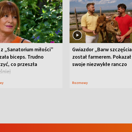
 z „Sanatorium miłości”
Gwiazdor „Barw szczęścia
zała biceps. Trudno
został farmerem. Pokazał
zyć, co przeszła
swoje niezwykłe ranczo
śniej
wy
Rozmowy