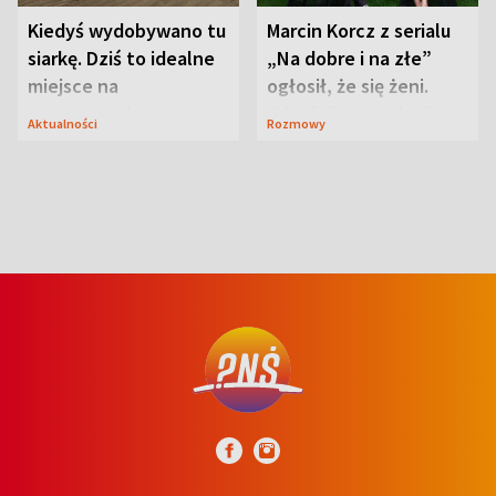
Kiedyś wydobywano tu
Marcin Korcz z serialu
siarkę. Dziś to idealne
„Na dobre i na złe”
miejsce na
ogłosił, że się żeni.
wypoczynek
Zdradził, co zmienił
Aktualności
Rozmowy
syn