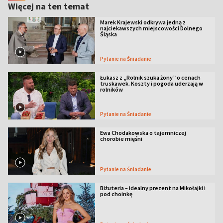
Więcej na ten temat
Marek Krajewski odkrywa jedną z
najciekawszych miejscowości Dolnego
Śląska
Pytanie na Śniadanie
Łukasz z „Rolnik szuka żony” o cenach
truskawek. Koszty i pogoda uderzają w
rolników
Pytanie na Śniadanie
Ewa Chodakowska o tajemniczej
chorobie mięśni
Pytanie na Śniadanie
Biżuteria – idealny prezent na Mikołajki i
pod choinkę