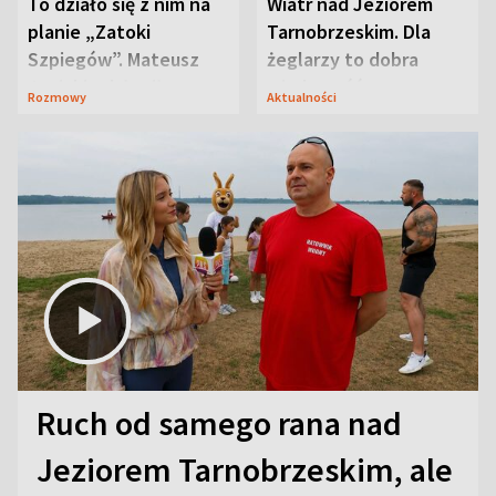
To działo się z nim na
Wiatr nad Jeziorem
planie „Zatoki
Tarnobrzeskim. Dla
Szpiegów”. Mateusz
żeglarzy to dobra
Janicki odsłonił
wiadomość
Rozmowy
Aktualności
aktorski sekret
Ruch od samego rana nad
Jeziorem Tarnobrzeskim, ale