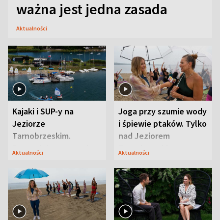
ważna jest jedna zasada
Aktualności
Kajaki i SUP-y na
Joga przy szumie wody
Jeziorze
i śpiewie ptaków. Tylko
Tarnobrzeskim.
nad Jeziorem
Przyrodnicy zwracają
Tarnobrzeskim
Aktualności
Aktualności
uwagę na coś jeszcze