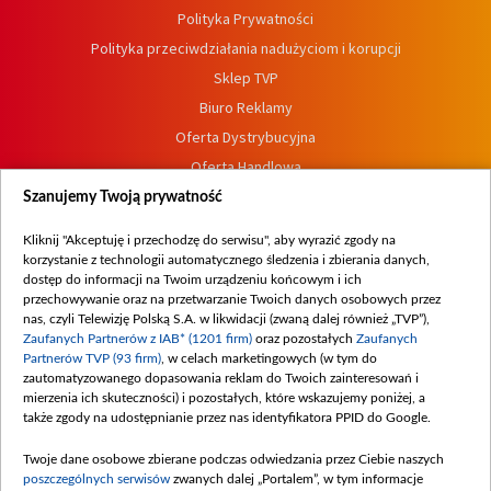
Polityka Prywatności
Polityka przeciwdziałania nadużyciom i korupcji
Sklep TVP
Biuro Reklamy
Oferta Dystrybucyjna
Oferta Handlowa
Dostępność
Szanujemy Twoją prywatność
Moje zgody
Kliknij "Akceptuję i przechodzę do serwisu", aby wyrazić zgody na
Procedura zgłoszeń wewnętrznych
korzystanie z technologii automatycznego śledzenia i zbierania danych,
dostęp do informacji na Twoim urządzeniu końcowym i ich
przechowywanie oraz na przetwarzanie Twoich danych osobowych przez
nas, czyli Telewizję Polską S.A. w likwidacji (zwaną dalej również „TVP”),
Zaufanych Partnerów z IAB* (1201 firm)
oraz pozostałych
Zaufanych
Partnerów TVP (93 firm)
, w celach marketingowych (w tym do
zautomatyzowanego dopasowania reklam do Twoich zainteresowań i
mierzenia ich skuteczności) i pozostałych, które wskazujemy poniżej, a
także zgody na udostępnianie przez nas identyfikatora PPID do Google.
Twoje dane osobowe zbierane podczas odwiedzania przez Ciebie naszych
poszczególnych serwisów
zwanych dalej „Portalem”, w tym informacje