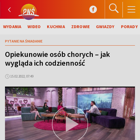
WYDANIA
WIDEO
KUCHNIA
ZDROWIE
GWIAZDY
PORADY
PYTANIE NA ŚNIADANIE
Opiekunowie osób chorych – jak
wygląda ich codzienność
15.02.2022, 07:49