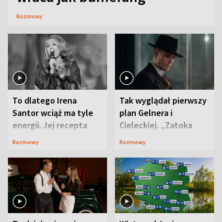
Rozmowy
To dlatego Irena
Tak wyglądał pierwszy
Santor wciąż ma tyle
plan Gelnera i
energii. Jej recepta
Cieleckiej. „Zatoka
jest zaskakująco
szpiegów” od razu ich
Rozmowy
Rozmowy
prosta
zaskoczyła