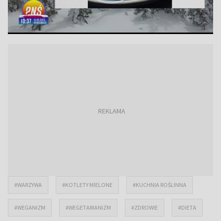
#WARZYWA
#KOTLETY MIELONE
#KUCHNIA ROŚLINNA
#WEGANIZM
#WEGETARIANIZM
#ZDROWIE
#DIETA