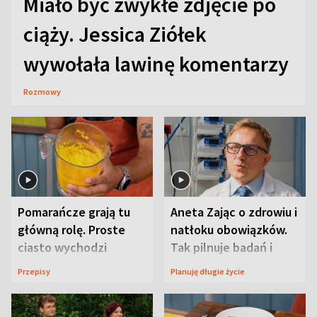
Miało być zwykłe zdjęcie po
ciąży. Jessica Ziółek
wywołała lawinę komentarzy
Rozmowy
Pomarańcze grają tu
Aneta Zając o zdrowiu i
główną rolę. Proste
natłoku obowiązków.
ciasto wychodzi
Tak pilnuje badań i
wyjątkowo wilgotne
wizyt
Przepisy
Planuję długie życie