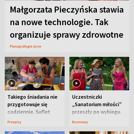
Małgorzata Pieczyńska stawia
na nowe technologie. Tak
organizuje sprawy zdrowotne
Planuję długie życie
Takiego śniadania nie
Uczestniczki
przygotowuje się
„Sanatorium miłości”
codziennie. Suflet
przeszły po wybiegu.
serowy zachwyca
Te stylizacje
Przepisy
Rozmowy
smakiem
przyciągały wzrok