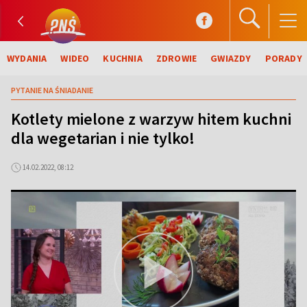
WYDANIA
WIDEO
KUCHNIA
ZDROWIE
GWIAZDY
PORADY
PYTANIE NA ŚNIADANIE
Kotlety mielone z warzyw hitem kuchni
dla wegetarian i nie tylko!
14.02.2022, 08:12