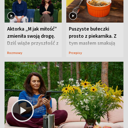
Aktorka „M jak miłość”
Puszyste bułeczki
zmieniła swoją drogę.
prosto z piekarnika. Z
Dziś wiąże przyszłość z
tym masłem smakują
neurobiologią
jeszcze lepiej
Rozmowy
Przepisy