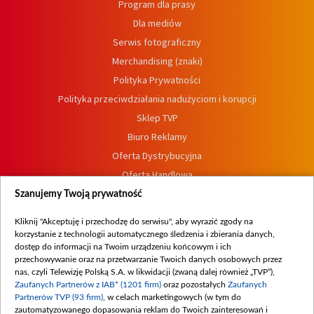
Program dla prasy
Dla mediów
Serwis fotograficzny
Merchandising (znaki)
Polityka Prywatności
Polityka przeciwdziałania nadużyciom i korupcji
Sklep TVP
Biuro Reklamy
Oferta Dystrybucyjna
Oferta Handlowa
Dostępność
Szanujemy Twoją prywatność
Moje zgody
Kliknij "Akceptuję i przechodzę do serwisu", aby wyrazić zgody na
Procedura zgłoszeń wewnętrznych
korzystanie z technologii automatycznego śledzenia i zbierania danych,
dostęp do informacji na Twoim urządzeniu końcowym i ich
przechowywanie oraz na przetwarzanie Twoich danych osobowych przez
nas, czyli Telewizję Polską S.A. w likwidacji (zwaną dalej również „TVP”),
Zaufanych Partnerów z IAB* (1201 firm)
oraz pozostałych
Zaufanych
Partnerów TVP (93 firm)
, w celach marketingowych (w tym do
zautomatyzowanego dopasowania reklam do Twoich zainteresowań i