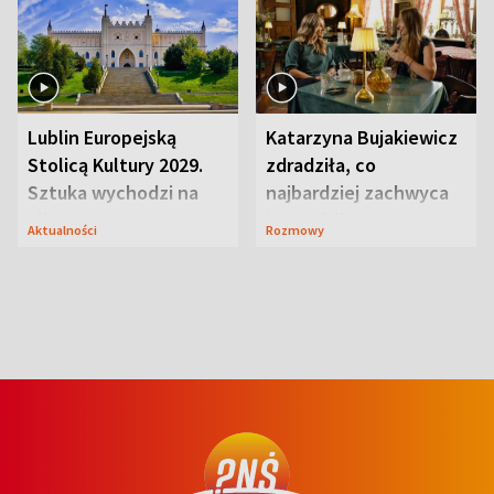
Lublin Europejską
Katarzyna Bujakiewicz
Stolicą Kultury 2029.
zdradziła, co
Sztuka wychodzi na
najbardziej zachwyca
ulice
ją w Lublinie
Aktualności
Rozmowy