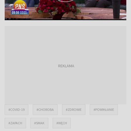
#COVID-19
#CHOROBA
#ZDROWIE
#POWIKŁANIE
#ZAPACH
#SMAK
#WĘCH