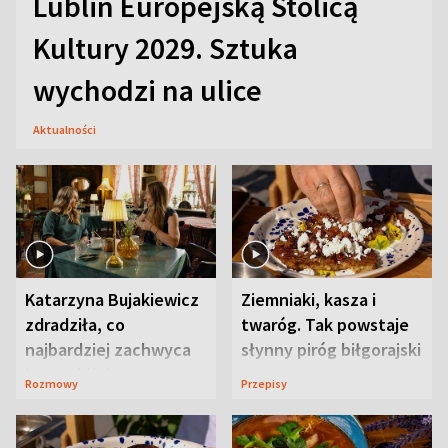
Lublin Europejską Stolicą
Kultury 2029. Sztuka
wychodzi na ulice
Aktualności
Katarzyna Bujakiewicz
Ziemniaki, kasza i
zdradziła, co
twaróg. Tak powstaje
najbardziej zachwyca
słynny piróg biłgorajski
ją w Lublinie
Rozmowy
Przepisy