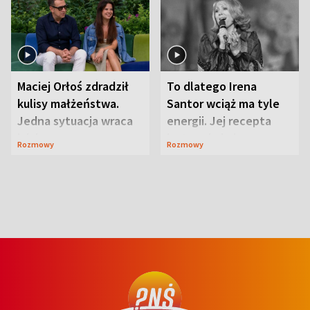
Maciej Orłoś zdradził
To dlatego Irena
kulisy małżeństwa.
Santor wciąż ma tyle
Jedna sytuacja wraca
energii. Jej recepta
jak bumerang
jest zaskakująco
Rozmowy
Rozmowy
prosta