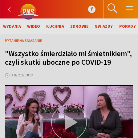
WYDANIA
WIDEO
KUCHNIA
ZDROWIE
GWIAZDY
PORADY
PYTANIE NA ŚNIADANIE
"Wszystko śmierdziało mi śmietnikiem",
czyli skutki uboczne po COVID-19
14.02.2022, 08:07