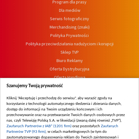
Program dla prasy
Dla mediów
Serwis fotograficzny
Merchandising (znaki)
Polityka Prywatności
Polityka przeciwdziałania nadużyciom i korupcji
Sklep TVP
Biuro Reklamy
Oferta Dystrybucyjna
Oferta Handlowa
Dostępność
Szanujemy Twoją prywatność
Moje zgody
Kliknij "Akceptuję i przechodzę do serwisu", aby wyrazić zgody na
Procedura zgłoszeń wewnętrznych
korzystanie z technologii automatycznego śledzenia i zbierania danych,
dostęp do informacji na Twoim urządzeniu końcowym i ich
przechowywanie oraz na przetwarzanie Twoich danych osobowych przez
nas, czyli Telewizję Polską S.A. w likwidacji (zwaną dalej również „TVP”),
Zaufanych Partnerów z IAB* (1201 firm)
oraz pozostałych
Zaufanych
Partnerów TVP (93 firm)
, w celach marketingowych (w tym do
zautomatyzowanego dopasowania reklam do Twoich zainteresowań i