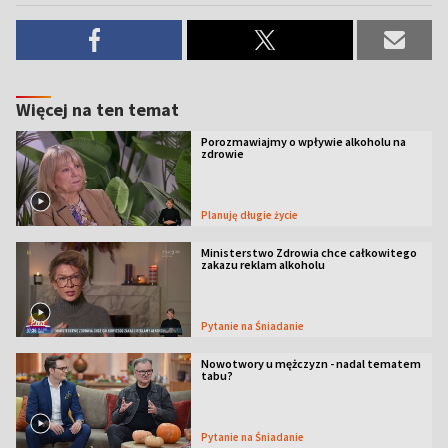
Więcej na ten temat
Porozmawiajmy o wpływie alkoholu na
zdrowie
Planuję długie życie
Ministerstwo Zdrowia chce całkowitego
zakazu reklam alkoholu
Pytanie na Śniadanie
Nowotwory u mężczyzn - nadal tematem
tabu?
Pytanie na Śniadanie