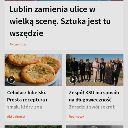
Lublin zamienia ulice w
wielką scenę. Sztuka jest tu
wszędzie
Aktualności
Cebularz lubelski.
Zespół KSU ma sposób
Prosta receptura i
na długowieczność.
smak, który zna
Zdradzili swój sekret
Lubelszczyzna
Aktualności
Rozmowy