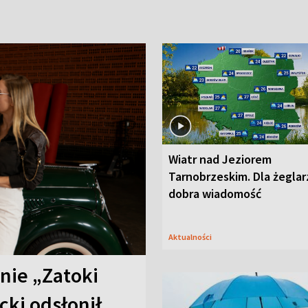
Wiatr nad Jeziorem
Tarnobrzeskim. Dla żeglar
dobra wiadomość
Aktualności
anie „Zatoki
cki odsłonił