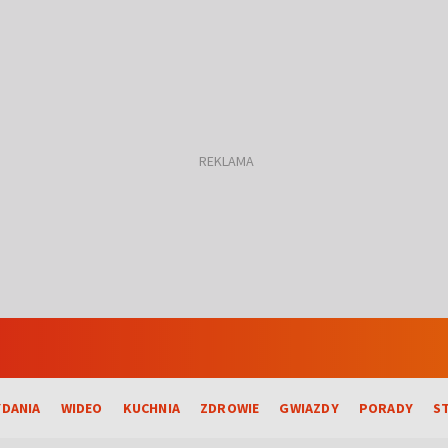
DANIA
WIDEO
KUCHNIA
ZDROWIE
GWIAZDY
PORADY
S