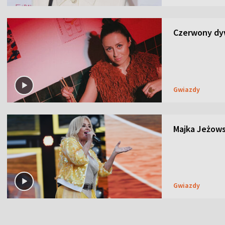
Czerwony dyw
Gwiazdy
Majka Jeżows
Gwiazdy