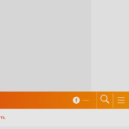
...
TYL