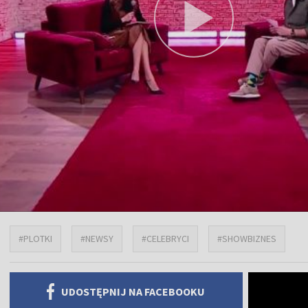
#PLOTKI
#NEWSY
#CELEBRYCI
#SHOWBIZNES
UDOSTĘPNIJ NA FACEBOOKU