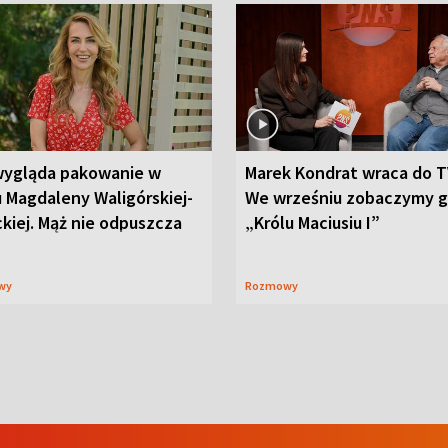
wygląda pakowanie w
Marek Kondrat wraca do T
 Magdaleny Waligórskiej-
We wrześniu zobaczymy 
ckiej. Mąż nie odpuszcza
„Królu Maciusiu I”
wy
Rozmowy