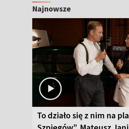
Najnowsze
To działo się z nim na pl
Szpiegów”. Mateusz Jani