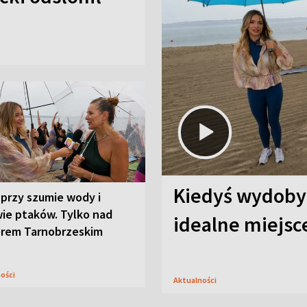
Kiedyś wydobyw
przy szumie wody i
ie ptaków. Tylko nad
idealne miejs
orem Tarnobrzeskim
ności
Aktualności