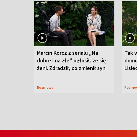
Marcin Korcz z serialu „Na
Tak 
dobre i na złe” ogłosił, że się
domu
żeni. Zdradził, co zmienił syn
Lisie
Rozmowy
Rozmo