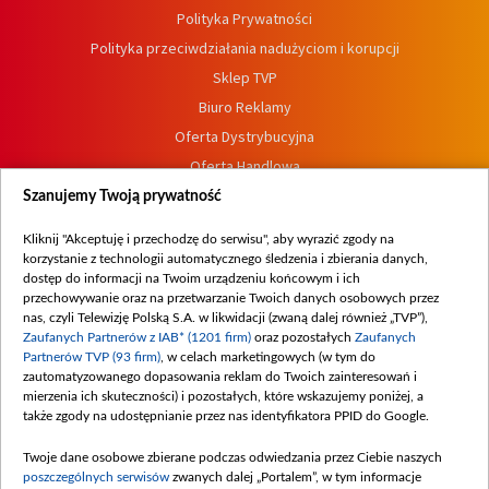
Polityka Prywatności
Polityka przeciwdziałania nadużyciom i korupcji
Sklep TVP
Biuro Reklamy
Oferta Dystrybucyjna
Oferta Handlowa
Dostępność
Szanujemy Twoją prywatność
Moje zgody
Kliknij "Akceptuję i przechodzę do serwisu", aby wyrazić zgody na
Procedura zgłoszeń wewnętrznych
korzystanie z technologii automatycznego śledzenia i zbierania danych,
dostęp do informacji na Twoim urządzeniu końcowym i ich
przechowywanie oraz na przetwarzanie Twoich danych osobowych przez
nas, czyli Telewizję Polską S.A. w likwidacji (zwaną dalej również „TVP”),
Zaufanych Partnerów z IAB* (1201 firm)
oraz pozostałych
Zaufanych
Partnerów TVP (93 firm)
, w celach marketingowych (w tym do
zautomatyzowanego dopasowania reklam do Twoich zainteresowań i
mierzenia ich skuteczności) i pozostałych, które wskazujemy poniżej, a
także zgody na udostępnianie przez nas identyfikatora PPID do Google.
Twoje dane osobowe zbierane podczas odwiedzania przez Ciebie naszych
poszczególnych serwisów
zwanych dalej „Portalem”, w tym informacje