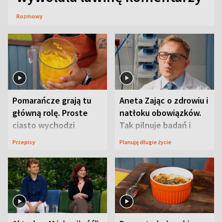
Rozmowy
Pomarańcze grają tu
Aneta Zając o zdrowiu i
główną rolę. Proste
natłoku obowiązków.
ciasto wychodzi
Tak pilnuje badań i
wyjątkowo wilgotne
wizyt
Przepisy
Planuję długie życie