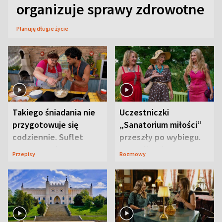
organizuje sprawy zdrowotne
Planuję długie życie
Takiego śniadania nie
Uczestniczki
przygotowuje się
„Sanatorium miłości”
codziennie. Suflet
przeszły po wybiegu.
serowy zachwyca
Te stylizacje
Przepisy
Rozmowy
smakiem
przyciągały wzrok