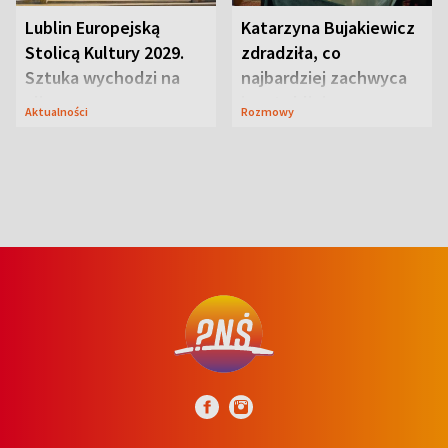
Lublin Europejską
Katarzyna Bujakiewicz
Stolicą Kultury 2029.
zdradziła, co
Sztuka wychodzi na
najbardziej zachwyca
ulice
ją w Lublinie
Aktualności
Rozmowy