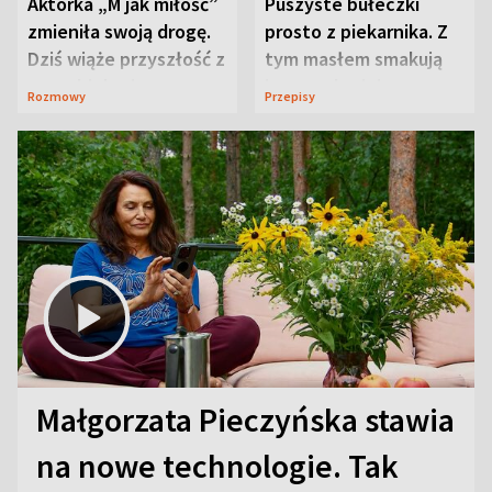
Aktorka „M jak miłość”
Puszyste bułeczki
zmieniła swoją drogę.
prosto z piekarnika. Z
Dziś wiąże przyszłość z
tym masłem smakują
neurobiologią
jeszcze lepiej
Rozmowy
Przepisy
Małgorzata Pieczyńska stawia
na nowe technologie. Tak