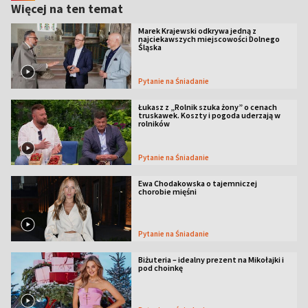
Więcej na ten temat
Marek Krajewski odkrywa jedną z
najciekawszych miejscowości Dolnego
Śląska
Pytanie na Śniadanie
Łukasz z „Rolnik szuka żony” o cenach
truskawek. Koszty i pogoda uderzają w
rolników
Pytanie na Śniadanie
Ewa Chodakowska o tajemniczej
chorobie mięśni
Pytanie na Śniadanie
Biżuteria – idealny prezent na Mikołajki i
pod choinkę