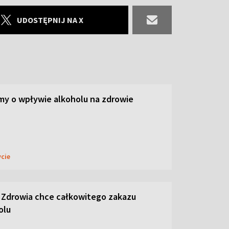
UDOSTĘPNIJ NA X
y o wpływie alkoholu na zdrowie
ycie
 Zdrowia chce całkowitego zakazu
olu