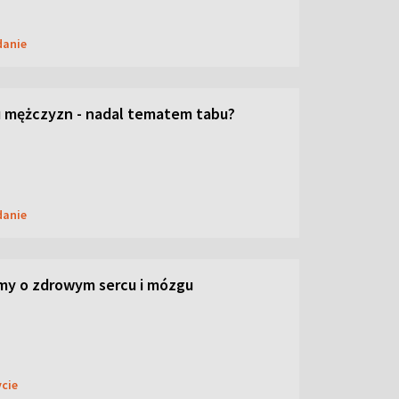
danie
 mężczyzn - nadal tematem tabu?
danie
my o zdrowym sercu i mózgu
ycie