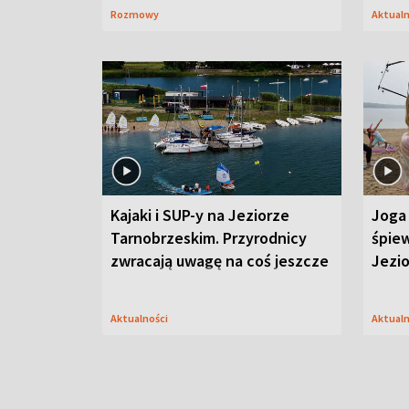
Rozmowy
Aktual
Kajaki i SUP-y na Jeziorze
Joga 
Tarnobrzeskim. Przyrodnicy
śpiew
zwracają uwagę na coś jeszcze
Jezi
Aktualności
Aktual