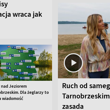
isy
cja wraca jak
Ruch od sameg
r nad Jeziorem
brzeskim. Dla żeglarzy to
Tarnobrzeskim,
a wiadomość
zasada