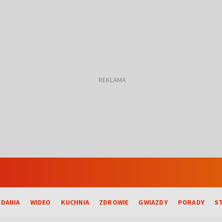
DANIA
WIDEO
KUCHNIA
ZDROWIE
GWIAZDY
PORADY
S