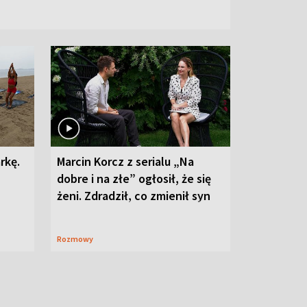
rkę.
Marcin Korcz z serialu „Na
dobre i na złe” ogłosił, że się
żeni. Zdradził, co zmienił syn
Rozmowy