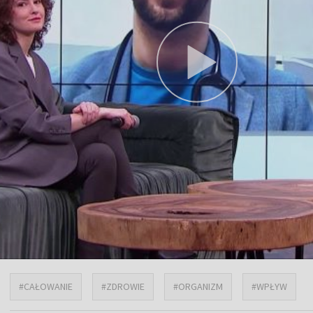
#CAŁOWANIE
#ZDROWIE
#ORGANIZM
#WPŁYW