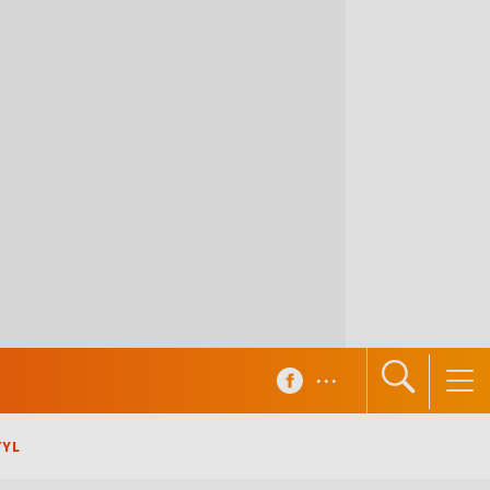
...
TYL