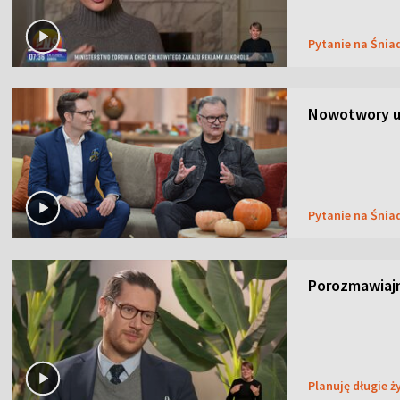
Pytanie na Śnia
Nowotwory u
Pytanie na Śnia
Porozmawiaj
Planuję długie ż