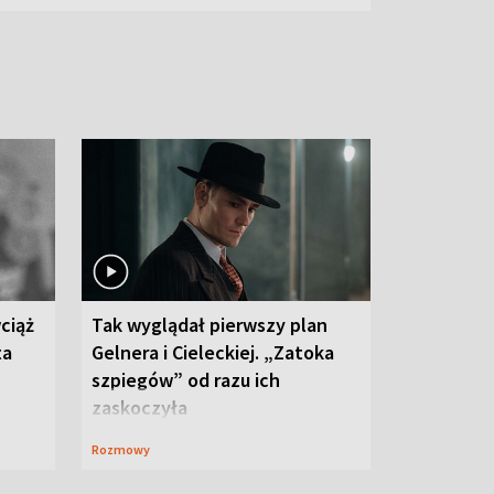
ciąż
Tak wyglądał pierwszy plan
ta
Gelnera i Cieleckiej. „Zatoka
szpiegów” od razu ich
zaskoczyła
Rozmowy