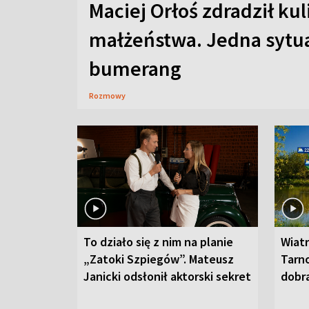
Maciej Orłoś zdradził kul
małżeństwa. Jedna sytua
bumerang
Rozmowy
To działo się z nim na planie
Wiat
„Zatoki Szpiegów”. Mateusz
Tarno
Janicki odsłonił aktorski sekret
dobr