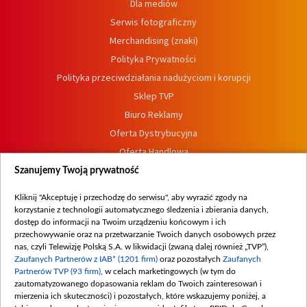
Dla mediów
Serwis fotograficzny
Merchandising (znaki)
Polityka Prywatności
Polityka przeciwdziałania nadużyciom i korupcji
Sklep TVP
Biuro Reklamy
Oferta Dystrybucyjna
Oferta Handlowa
Dostępność
Szanujemy Twoją prywatność
Moje zgody
Kliknij "Akceptuję i przechodzę do serwisu", aby wyrazić zgody na
Procedura zgłoszeń wewnętrznych
korzystanie z technologii automatycznego śledzenia i zbierania danych,
dostęp do informacji na Twoim urządzeniu końcowym i ich
przechowywanie oraz na przetwarzanie Twoich danych osobowych przez
nas, czyli Telewizję Polską S.A. w likwidacji (zwaną dalej również „TVP”),
Zaufanych Partnerów z IAB* (1201 firm)
oraz pozostałych
Zaufanych
Partnerów TVP (93 firm)
, w celach marketingowych (w tym do
zautomatyzowanego dopasowania reklam do Twoich zainteresowań i
mierzenia ich skuteczności) i pozostałych, które wskazujemy poniżej, a