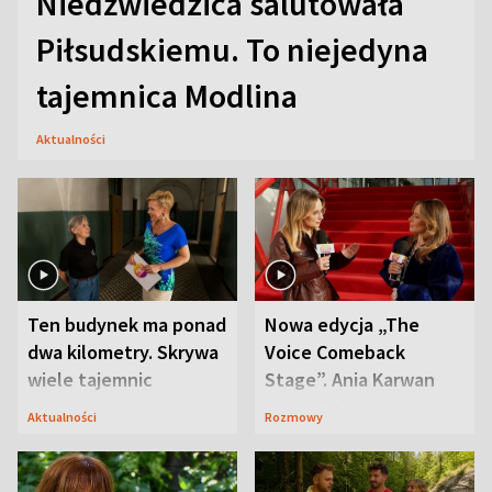
Niedźwiedzica salutowała
Piłsudskiemu. To niejedyna
tajemnica Modlina
Aktualności
Ten budynek ma ponad
Nowa edycja „The
dwa kilometry. Skrywa
Voice Comeback
wiele tajemnic
Stage”. Ania Karwan
zapowiada
Aktualności
Rozmowy
niespodzianki