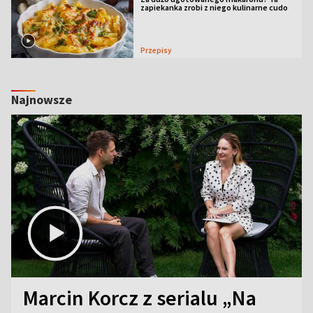
zapiekanka zrobi z niego kulinarne cudo
Przepisy
Najnowsze
Marcin Korcz z serialu „Na