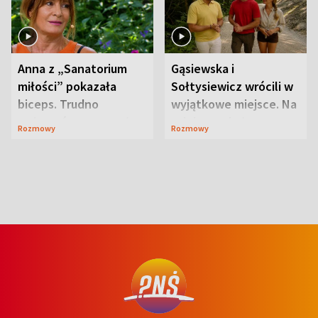
Anna z „Sanatorium
Gąsiewska i
miłości” pokazała
Sołtysiewicz wrócili w
biceps. Trudno
wyjątkowe miejsce. Na
uwierzyć, co przeszła
szlaku czekał
Rozmowy
Rozmowy
wcześniej
niedźwiedź