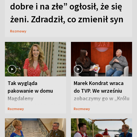
dobre i na złe” ogłosił, że się
żeni. Zdradził, co zmienił syn
Rozmowy
Tak wygląda
Marek Kondrat wraca
pakowanie w domu
do TVP. We wrześniu
Magdaleny
zobaczymy go w „Królu
Waligórskiej-Lisieckiej.
Maciusiu I”
Rozmowy
Rozmowy
Mąż nie odpuszcza