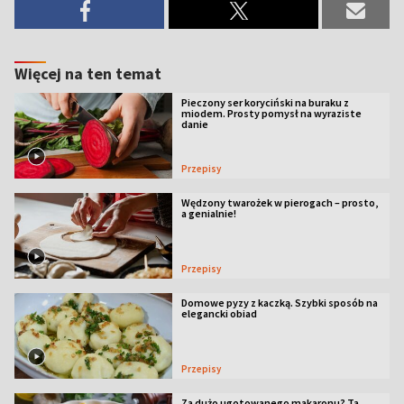
Więcej na ten temat
Pieczony ser koryciński na buraku z
miodem. Prosty pomysł na wyraziste
danie
Przepisy
Wędzony twarożek w pierogach – prosto,
a genialnie!
Przepisy
Domowe pyzy z kaczką. Szybki sposób na
elegancki obiad
Przepisy
Za dużo ugotowanego makaronu? Ta