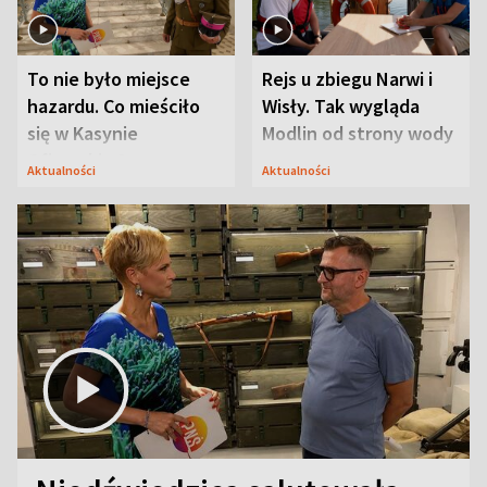
To nie było miejsce
Rejs u zbiegu Narwi i
hazardu. Co mieściło
Wisły. Tak wygląda
się w Kasynie
Modlin od strony wody
Oficerskim?
Aktualności
Aktualności