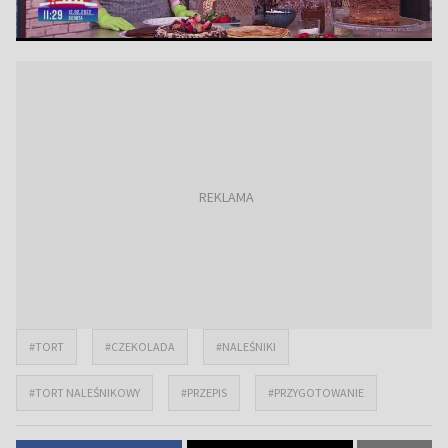
#TORT
#CZEKOLADA
#NALEŚNIKI
#TORT NALEŚNIKOWY
#PRZEPIS
#PRZYGOTOWANIE