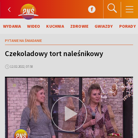
WYDANIA
WIDEO
KUCHNIA
ZDROWIE
GWIAZDY
PORADY
PYTANIE NA ŚNIADANIE
Czekoladowy tort naleśnikowy
12.02.2022, 07:58