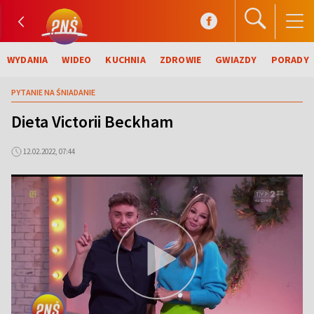
WYDANIA
WIDEO
KUCHNIA
ZDROWIE
GWIAZDY
PORADY
PYTANIE NA ŚNIADANIE
Dieta Victorii Beckham
12.02.2022, 07:44