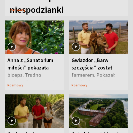
niespodzianki
Rozmowy
Anna z „Sanatorium
Gwiazdor „Barw
miłości” pokazała
szczęścia” został
biceps. Trudno
farmerem. Pokazał
uwierzyć, co przeszła
swoje niezwykłe
Rozmowy
Rozmowy
wcześniej
ranczo