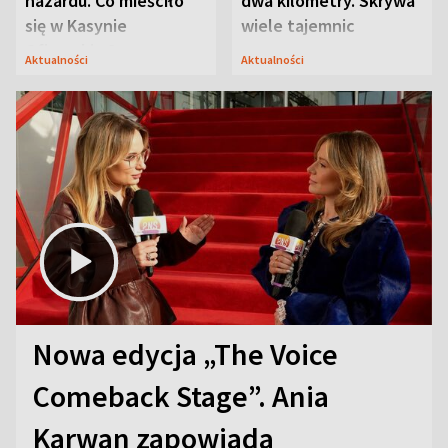
hazardu. Co mieściło
dwa kilometry. Skrywa
się w Kasynie
wiele tajemnic
Oficerskim?
Aktualności
Aktualności
Nowa edycja „The Voice
Comeback Stage”. Ania
Karwan zapowiada