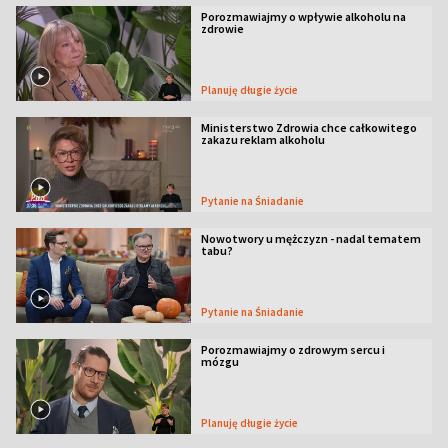
Porozmawiajmy o wpływie alkoholu na
zdrowie
Planuję długie życie
Ministerstwo Zdrowia chce całkowitego
zakazu reklam alkoholu
Pytanie na Śniadanie
Nowotwory u mężczyzn - nadal tematem
tabu?
Pytanie na Śniadanie
Porozmawiajmy o zdrowym sercu i
mózgu
Planuję długie życie