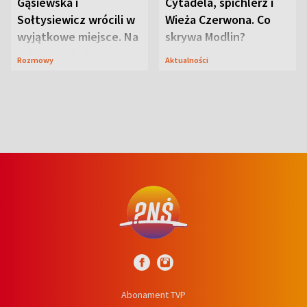
Gąsiewska i
Cytadela, spichlerz i
Sołtysiewicz wrócili w
Wieża Czerwona. Co
wyjątkowe miejsce. Na
skrywa Modlin?
szlaku czekał
Rozmowy
Aktualności
niedźwiedź
Abonament TVP