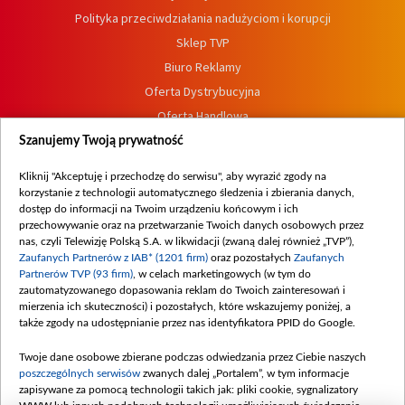
Polityka przeciwdziałania nadużyciom i korupcji
Sklep TVP
Biuro Reklamy
Oferta Dystrybucyjna
Oferta Handlowa
Dostępność
Szanujemy Twoją prywatność
Moje zgody
Kliknij "Akceptuję i przechodzę do serwisu", aby wyrazić zgody na
Procedura zgłoszeń wewnętrznych
korzystanie z technologii automatycznego śledzenia i zbierania danych,
dostęp do informacji na Twoim urządzeniu końcowym i ich
przechowywanie oraz na przetwarzanie Twoich danych osobowych przez
nas, czyli Telewizję Polską S.A. w likwidacji (zwaną dalej również „TVP”),
Zaufanych Partnerów z IAB* (1201 firm)
oraz pozostałych
Zaufanych
Partnerów TVP (93 firm)
, w celach marketingowych (w tym do
zautomatyzowanego dopasowania reklam do Twoich zainteresowań i
mierzenia ich skuteczności) i pozostałych, które wskazujemy poniżej, a
także zgody na udostępnianie przez nas identyfikatora PPID do Google.
Twoje dane osobowe zbierane podczas odwiedzania przez Ciebie naszych
poszczególnych serwisów
zwanych dalej „Portalem”, w tym informacje
zapisywane za pomocą technologii takich jak: pliki cookie, sygnalizatory