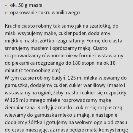
ok. 50 g masła
opakowanie cukru waniliowego
Kruche ciasto robimy tak samo jak na szarlotkę, do
miski wsypujemy mąkę, cukier puder, dodajemy
miękkie masło, żółtko i zagniatamy. Formę do ciasta
smarujemy masłem i oprószamy mąką. Ciasto
rozprowadzamy równomiernie w formie i wstawiamy
do piekarnika rozgrzanego do 180 stopni na ok 18
minut (z termoobiegiem).
W tym czasie robimy budyń. 125 ml mleka wlewamy do
garnuszka, dodajemy cukier, cukier waniliowy i masło i
wstawiamy na ogień, żeby masło i cukier się rozpuściły.
W 125 ml zimnego mleka rozprowadzamy mąkę
ziemniaczaną. Kiedy już masło i cukier się rozpuszczą
wlewamy do garnuszka mleko z mąką, a następnie
dodajemy żółtka i gotujemy na wolnym ogniu od czasu
do czasu mieszając, aż masa będzie miała konsystencję