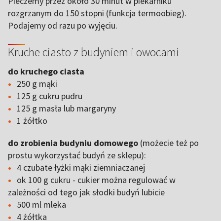
Pieczemy przez około 30 minut w piekarniku
rozgrzanym do 150 stopni (funkcja termoobieg).
Podajemy od razu po wyjęciu.
Kruche ciasto z budyniem i owocami
do kruchego ciasta
250 g mąki
125 g cukru pudru
125 g masła lub margaryny
1 żółtko
do zrobienia budyniu domowego
(możecie też po
prostu wykorzystać budyń ze sklepu):
4 czubate łyżki mąki ziemniaczanej
ok 100 g cukru - cukier można regulować w
zależności od tego jak słodki budyń lubicie
500 ml mleka
4 żółtka