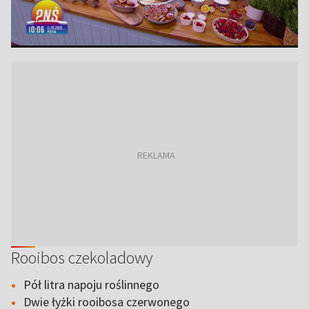
Rooibos czekoladowy
Pół litra napoju roślinnego
Dwie łyżki rooibosa czerwonego