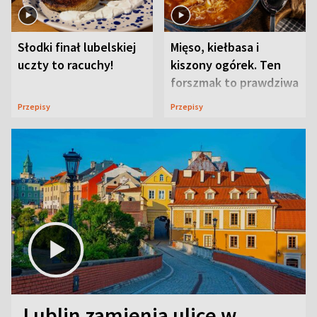
Słodki finał lubelskiej
Mięso, kiełbasa i
uczty to racuchy!
kiszony ogórek. Ten
forszmak to prawdziwa
uczta
Przepisy
Przepisy
Lublin zamienia ulice w