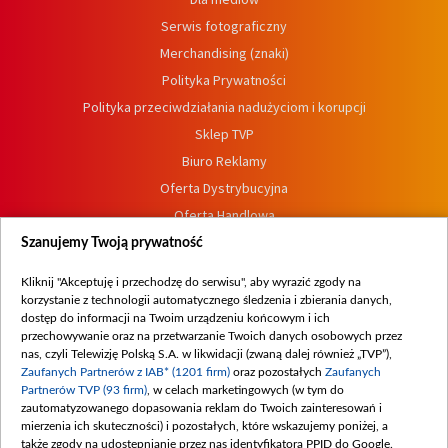
Serwis fotograficzny
Merchandising (znaki)
Polityka Prywatności
Polityka przeciwdziałania nadużyciom i korupcji
Sklep TVP
Biuro Reklamy
Oferta Dystrybucyjna
Oferta Handlowa
Dostępność
Szanujemy Twoją prywatność
Moje zgody
Kliknij "Akceptuję i przechodzę do serwisu", aby wyrazić zgody na
Procedura zgłoszeń wewnętrznych
korzystanie z technologii automatycznego śledzenia i zbierania danych,
dostęp do informacji na Twoim urządzeniu końcowym i ich
przechowywanie oraz na przetwarzanie Twoich danych osobowych przez
nas, czyli Telewizję Polską S.A. w likwidacji (zwaną dalej również „TVP”),
Zaufanych Partnerów z IAB* (1201 firm)
oraz pozostałych
Zaufanych
Partnerów TVP (93 firm)
, w celach marketingowych (w tym do
zautomatyzowanego dopasowania reklam do Twoich zainteresowań i
mierzenia ich skuteczności) i pozostałych, które wskazujemy poniżej, a
także zgody na udostępnianie przez nas identyfikatora PPID do Google.