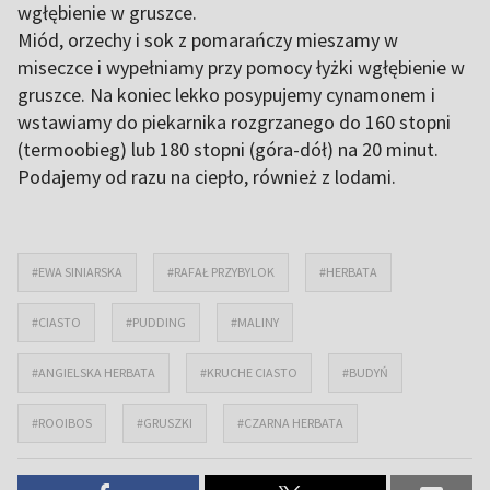
wgłębienie w gruszce.
Miód, orzechy i sok z pomarańczy mieszamy w
miseczce i wypełniamy przy pomocy łyżki wgłębienie w
gruszce. Na koniec lekko posypujemy cynamonem i
wstawiamy do piekarnika rozgrzanego do 160 stopni
(termoobieg) lub 180 stopni (góra-dół) na 20 minut.
Podajemy od razu na ciepło, również z lodami.
#EWA SINIARSKA
#RAFAŁ PRZYBYLOK
#HERBATA
#CIASTO
#PUDDING
#MALINY
#ANGIELSKA HERBATA
#KRUCHE CIASTO
#BUDYŃ
#ROOIBOS
#GRUSZKI
#CZARNA HERBATA