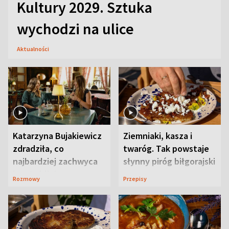
Kultury 2029. Sztuka
wychodzi na ulice
Aktualności
Katarzyna Bujakiewicz
Ziemniaki, kasza i
zdradziła, co
twaróg. Tak powstaje
najbardziej zachwyca
słynny piróg biłgorajski
ją w Lublinie
Rozmowy
Przepisy