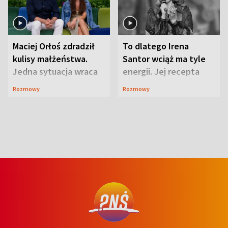
Maciej Orłoś zdradził
To dlatego Irena
kulisy małżeństwa.
Santor wciąż ma tyle
Jedna sytuacja wraca
energii. Jej recepta
jak bumerang
jest zaskakująco
Rozmowy
Rozmowy
prosta