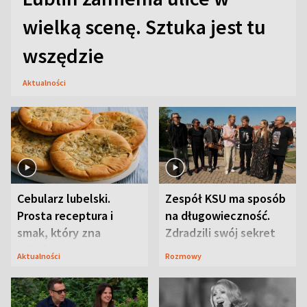
wielką scenę. Sztuka jest tu
wszędzie
Aktualności
Cebularz lubelski.
Zespół KSU ma sposób
Prosta receptura i
na długowieczność.
smak, który zna
Zdradzili swój sekret
Lubelszczyzna
Aktualności
Rozmowy