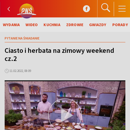
WYDANIA
WIDEO
KUCHNIA
ZDROWIE
GWIAZDY
PORADY
PYTANIE NA ŚNIADANIE
Ciasto i herbata na zimowy weekend
cz.2
11.02.2022, 08:09