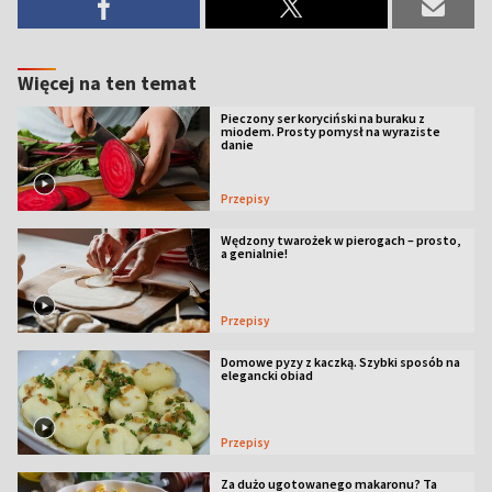
Więcej na ten temat
Pieczony ser koryciński na buraku z
miodem. Prosty pomysł na wyraziste
danie
Przepisy
Wędzony twarożek w pierogach – prosto,
a genialnie!
Przepisy
Domowe pyzy z kaczką. Szybki sposób na
elegancki obiad
Przepisy
Za dużo ugotowanego makaronu? Ta