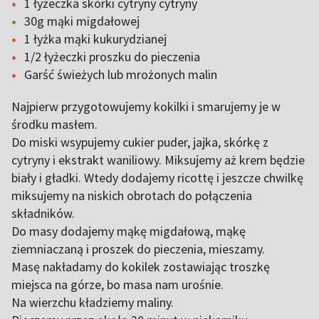
1 łyżeczka skórki cytryny cytryny
30g mąki migdałowej
1 łyżka mąki kukurydzianej
1/2 łyżeczki proszku do pieczenia
Garść świeżych lub mrożonych malin
Najpierw przygotowujemy kokilki i smarujemy je w
środku masłem.
Do miski wsypujemy cukier puder, jajka, skórkę z
cytryny i ekstrakt waniliowy. Miksujemy aż krem będzie
biały i gładki. Wtedy dodajemy ricottę i jeszcze chwilkę
miksujemy na niskich obrotach do połączenia
składników.
Do masy dodajemy mąkę migdałową, mąkę
ziemniaczaną i proszek do pieczenia, mieszamy.
Masę nakładamy do kokilek zostawiając troszkę
miejsca na górze, bo masa nam urośnie.
Na wierzchu kładziemy maliny.