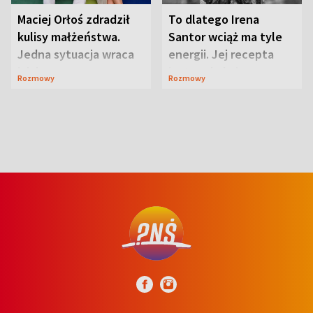
Maciej Orłoś zdradził
To dlatego Irena
kulisy małżeństwa.
Santor wciąż ma tyle
Jedna sytuacja wraca
energii. Jej recepta
jak bumerang
jest zaskakująco
Rozmowy
Rozmowy
prosta