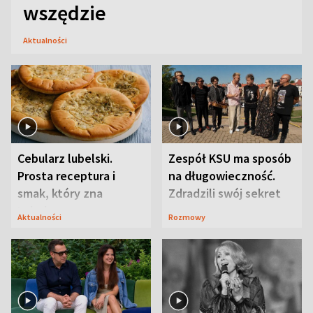
wszędzie
Aktualności
Cebularz lubelski.
Zespół KSU ma sposób
Prosta receptura i
na długowieczność.
smak, który zna
Zdradzili swój sekret
Lubelszczyzna
Aktualności
Rozmowy