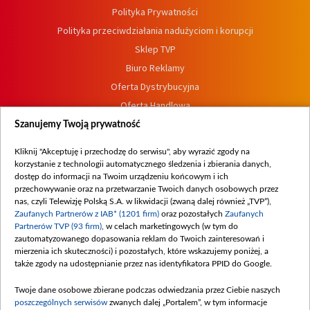
Polityka Prywatności
Polityka przeciwdziałania nadużyciom i korupcji
Sklep TVP
Biuro Reklamy
Oferta Dystrybucyjna
Oferta Handlowa
Dostępność
Szanujemy Twoją prywatność
Moje zgody
Kliknij "Akceptuję i przechodzę do serwisu", aby wyrazić zgody na
Procedura zgłoszeń wewnętrznych
korzystanie z technologii automatycznego śledzenia i zbierania danych,
dostęp do informacji na Twoim urządzeniu końcowym i ich
przechowywanie oraz na przetwarzanie Twoich danych osobowych przez
nas, czyli Telewizję Polską S.A. w likwidacji (zwaną dalej również „TVP”),
Zaufanych Partnerów z IAB* (1201 firm)
oraz pozostałych
Zaufanych
Partnerów TVP (93 firm)
, w celach marketingowych (w tym do
zautomatyzowanego dopasowania reklam do Twoich zainteresowań i
mierzenia ich skuteczności) i pozostałych, które wskazujemy poniżej, a
także zgody na udostępnianie przez nas identyfikatora PPID do Google.
Twoje dane osobowe zbierane podczas odwiedzania przez Ciebie naszych
poszczególnych serwisów
zwanych dalej „Portalem”, w tym informacje