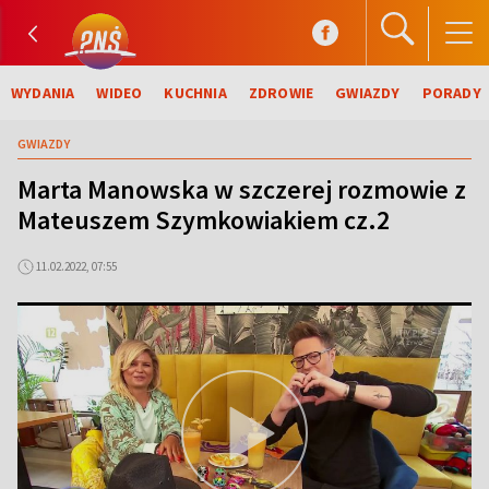
WYDANIA
WIDEO
KUCHNIA
ZDROWIE
GWIAZDY
PORADY
GWIAZDY
Marta Manowska w szczerej rozmowie z
Mateuszem Szymkowiakiem cz.2
11.02.2022, 07:55