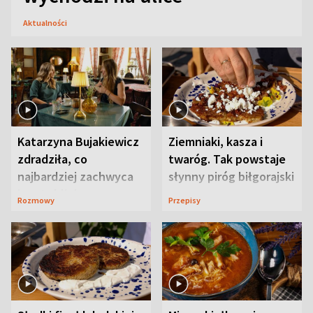
Aktualności
Katarzyna Bujakiewicz
Ziemniaki, kasza i
zdradziła, co
twaróg. Tak powstaje
najbardziej zachwyca
słynny piróg biłgorajski
ją w Lublinie
Rozmowy
Przepisy