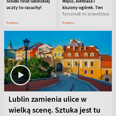
Słodki finał lubelskiej
Mięso, kiełbasa i
uczty to racuchy!
kiszony ogórek. Ten
forszmak to prawdziwa
uczta
Przepisy
Przepisy
Lublin zamienia ulice w
wielką scenę. Sztuka jest tu