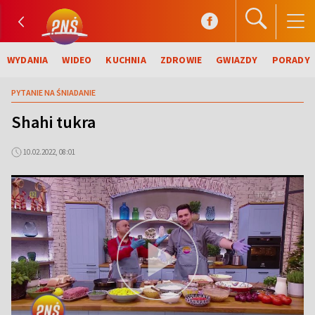
WYDANIA
WIDEO
KUCHNIA
ZDROWIE
GWIAZDY
PORADY
PYTANIE NA ŚNIADANIE
Shahi tukra
10.02.2022, 08:01