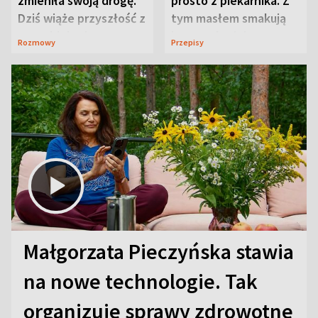
zmieniła swoją drogę.
prosto z piekarnika. Z
Dziś wiąże przyszłość z
tym masłem smakują
neurobiologią
jeszcze lepiej
Rozmowy
Przepisy
Małgorzata Pieczyńska stawia
na nowe technologie. Tak
organizuje sprawy zdrowotne