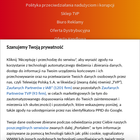
Polityka przeciwdziałania nadużyciom i korupcji
Sklep TVP
Biuro Reklamy
Oferta Dystrybucyjna
Oferta Handlowa
Dostępność
Szanujemy Twoją prywatność
Moje zgody
Kliknij "Akceptuję i przechodzę do serwisu", aby wyrazić zgody na
Procedura zgłoszeń wewnętrznych
korzystanie z technologii automatycznego śledzenia i zbierania danych,
dostęp do informacji na Twoim urządzeniu końcowym i ich
przechowywanie oraz na przetwarzanie Twoich danych osobowych przez
nas, czyli Telewizję Polską S.A. w likwidacji (zwaną dalej również „TVP”),
Zaufanych Partnerów z IAB* (1201 firm)
oraz pozostałych
Zaufanych
Partnerów TVP (93 firm)
, w celach marketingowych (w tym do
zautomatyzowanego dopasowania reklam do Twoich zainteresowań i
mierzenia ich skuteczności) i pozostałych, które wskazujemy poniżej, a
także zgody na udostępnianie przez nas identyfikatora PPID do Google.
Twoje dane osobowe zbierane podczas odwiedzania przez Ciebie naszych
poszczególnych serwisów
zwanych dalej „Portalem”, w tym informacje
zapisywane za pomocą technologii takich jak: pliki cookie, sygnalizatory
WWW lub innych podobnych technologii umożliwiających świadczenie