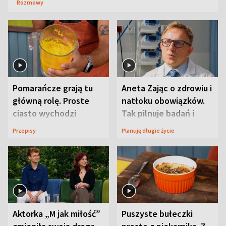
Rozmowy
Pomarańcze grają tu
Aneta Zając o zdrowiu i
główną rolę. Proste
natłoku obowiązków.
ciasto wychodzi
Tak pilnuje badań i
wyjątkowo wilgotne
wizyt
Przepisy
Planuję długie życie
Aktorka „M jak miłość”
Puszyste bułeczki