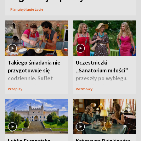
Planuję długie życie
Takiego śniadania nie
Uczestniczki
przygotowuje się
„Sanatorium miłości”
codziennie. Suflet
przeszły po wybiegu.
serowy zachwyca
Te stylizacje
Przepisy
Rozmowy
smakiem
przyciągały wzrok
Lublin Europejską
Katarzyna Bujakiewicz