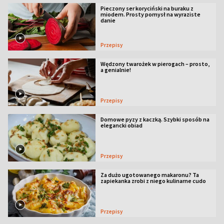
Pieczony ser koryciński na buraku z
miodem. Prosty pomysł na wyraziste
danie
Przepisy
Wędzony twarożek w pierogach – prosto,
a genialnie!
Przepisy
Domowe pyzy z kaczką. Szybki sposób na
elegancki obiad
Przepisy
Za dużo ugotowanego makaronu? Ta
zapiekanka zrobi z niego kulinarne cudo
Przepisy