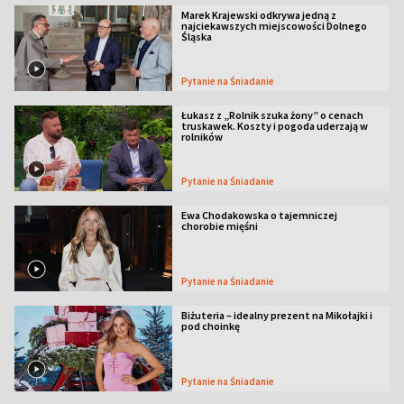
Marek Krajewski odkrywa jedną z
najciekawszych miejscowości Dolnego
Śląska
Pytanie na Śniadanie
Łukasz z „Rolnik szuka żony” o cenach
truskawek. Koszty i pogoda uderzają w
rolników
Pytanie na Śniadanie
Ewa Chodakowska o tajemniczej
chorobie mięśni
Pytanie na Śniadanie
Biżuteria – idealny prezent na Mikołajki i
pod choinkę
Pytanie na Śniadanie