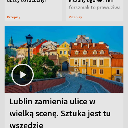
uczty to racuchy!
kiszony ogórek. Ten
forszmak to prawdziwa
uczta
Przepisy
Przepisy
Lublin zamienia ulice w
wielką scenę. Sztuka jest tu
wszędzie