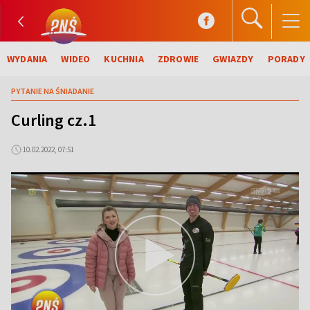
WYDANIA
WIDEO
KUCHNIA
ZDROWIE
GWIAZDY
PORADY
PYTANIE NA ŚNIADANIE
Curling cz.1
10.02.2022, 07:51