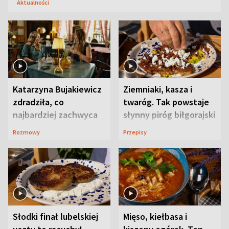
Aktualności
Katarzyna Bujakiewicz
Ziemniaki, kasza i
zdradziła, co
twaróg. Tak powstaje
najbardziej zachwyca
słynny piróg biłgorajski
ją w Lublinie
Rozmowy
Przepisy
Słodki finał lubelskiej
Mięso, kiełbasa i