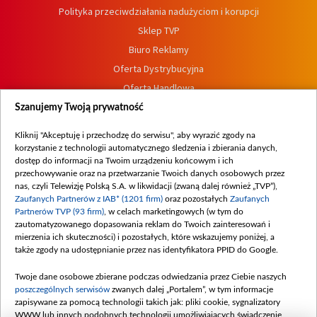
Polityka przeciwdziałania nadużyciom i korupcji
Sklep TVP
Biuro Reklamy
Oferta Dystrybucyjna
Oferta Handlowa
Dostępność
Szanujemy Twoją prywatność
Moje zgody
Kliknij "Akceptuję i przechodzę do serwisu", aby wyrazić zgody na
Procedura zgłoszeń wewnętrznych
korzystanie z technologii automatycznego śledzenia i zbierania danych,
dostęp do informacji na Twoim urządzeniu końcowym i ich
przechowywanie oraz na przetwarzanie Twoich danych osobowych przez
nas, czyli Telewizję Polską S.A. w likwidacji (zwaną dalej również „TVP”),
Zaufanych Partnerów z IAB* (1201 firm)
oraz pozostałych
Zaufanych
Partnerów TVP (93 firm)
, w celach marketingowych (w tym do
zautomatyzowanego dopasowania reklam do Twoich zainteresowań i
mierzenia ich skuteczności) i pozostałych, które wskazujemy poniżej, a
także zgody na udostępnianie przez nas identyfikatora PPID do Google.
Twoje dane osobowe zbierane podczas odwiedzania przez Ciebie naszych
poszczególnych serwisów
zwanych dalej „Portalem”, w tym informacje
zapisywane za pomocą technologii takich jak: pliki cookie, sygnalizatory
WWW lub innych podobnych technologii umożliwiających świadczenie