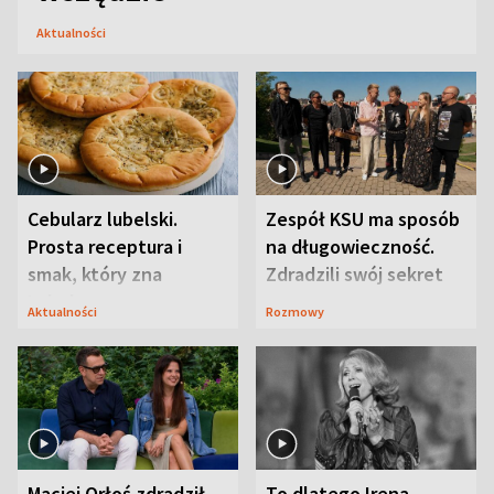
Aktualności
Cebularz lubelski.
Zespół KSU ma sposób
Prosta receptura i
na długowieczność.
smak, który zna
Zdradzili swój sekret
Lubelszczyzna
Aktualności
Rozmowy
Maciej Orłoś zdradził
To dlatego Irena