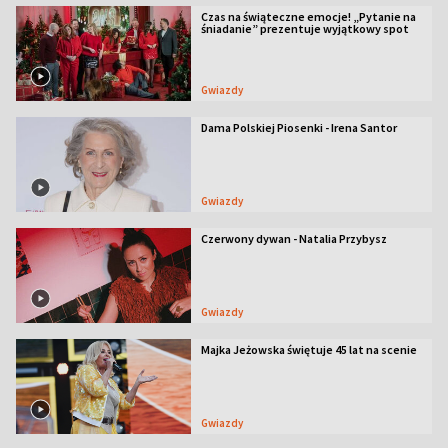
Czas na świąteczne emocje! „Pytanie na
śniadanie” prezentuje wyjątkowy spot
Gwiazdy
Dama Polskiej Piosenki - Irena Santor
Gwiazdy
Czerwony dywan - Natalia Przybysz
Gwiazdy
Majka Jeżowska świętuje 45 lat na scenie
Gwiazdy