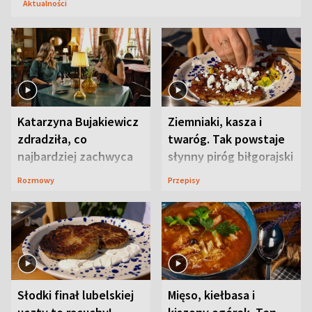
Aktualności
Katarzyna Bujakiewicz
Ziemniaki, kasza i
zdradziła, co
twaróg. Tak powstaje
najbardziej zachwyca
słynny piróg biłgorajski
ją w Lublinie
Rozmowy
Przepisy
Słodki finał lubelskiej
Mięso, kiełbasa i