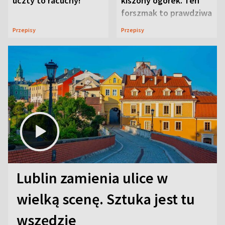
uczty to racuchy!
kiszony ogórek. Ten
forszmak to prawdziwa
uczta
Przepisy
Przepisy
Lublin zamienia ulice w
wielką scenę. Sztuka jest tu
wszędzie