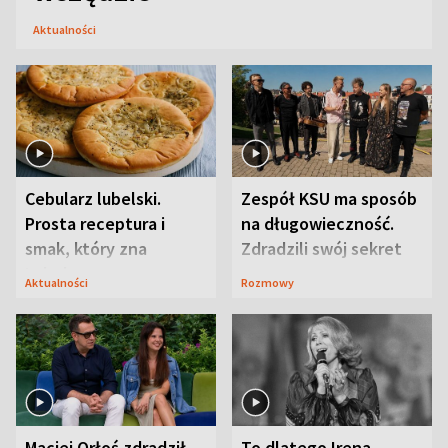
Aktualności
Cebularz lubelski.
Zespół KSU ma sposób
Prosta receptura i
na długowieczność.
smak, który zna
Zdradzili swój sekret
Lubelszczyzna
Aktualności
Rozmowy
Maciej Orłoś zdradził
To dlatego Irena