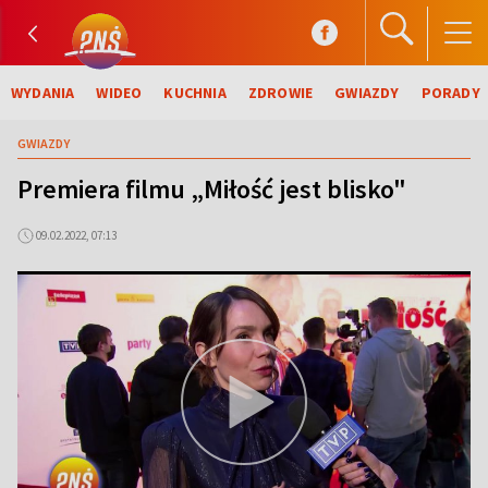
WYDANIA
WIDEO
KUCHNIA
ZDROWIE
GWIAZDY
PORADY
GWIAZDY
Premiera filmu „Miłość jest blisko"
09.02.2022, 07:13