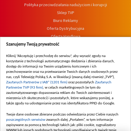
Polityka przeciwdziałania nadużyciom i korupcji
Sklep TVP
Biuro Reklamy
Oferta Dystrybucyjna
Oferta Handlowa
Dostępność
Szanujemy Twoją prywatność
Moje zgody
Kliknij "Akceptuję i przechodzę do serwisu", aby wyrazić zgody na
Procedura zgłoszeń wewnętrznych
korzystanie z technologii automatycznego śledzenia i zbierania danych,
dostęp do informacji na Twoim urządzeniu końcowym i ich
przechowywanie oraz na przetwarzanie Twoich danych osobowych przez
nas, czyli Telewizję Polską S.A. w likwidacji (zwaną dalej również „TVP”),
Zaufanych Partnerów z IAB* (1201 firm)
oraz pozostałych
Zaufanych
Partnerów TVP (93 firm)
, w celach marketingowych (w tym do
zautomatyzowanego dopasowania reklam do Twoich zainteresowań i
mierzenia ich skuteczności) i pozostałych, które wskazujemy poniżej, a
także zgody na udostępnianie przez nas identyfikatora PPID do Google.
Twoje dane osobowe zbierane podczas odwiedzania przez Ciebie naszych
poszczególnych serwisów
zwanych dalej „Portalem”, w tym informacje
zapisywane za pomocą technologii takich jak: pliki cookie, sygnalizatory
WWW lub innych podobnych technologii umożliwiających świadczenie