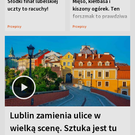
Słodki finał lubelskiej
Mięso, kiełbasa i
uczty to racuchy!
kiszony ogórek. Ten
forszmak to prawdziwa
uczta
Przepisy
Przepisy
Lublin zamienia ulice w
wielką scenę. Sztuka jest tu