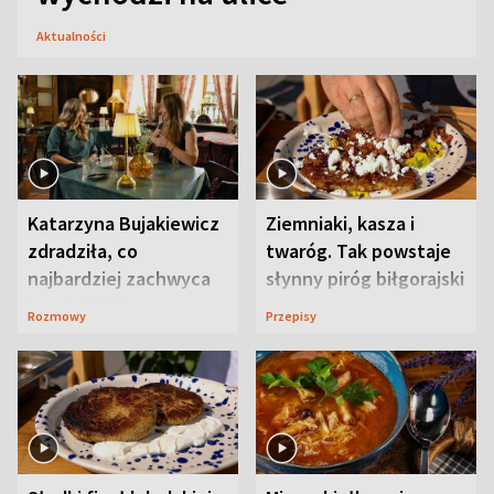
Aktualności
Katarzyna Bujakiewicz
Ziemniaki, kasza i
zdradziła, co
twaróg. Tak powstaje
najbardziej zachwyca
słynny piróg biłgorajski
ją w Lublinie
Rozmowy
Przepisy