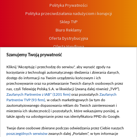
Polityka Prywatności
Polityka przeciwdziałania nadużyciom i korupcji
Sklep TVP
Biuro Reklamy
Oferta Dystrybucyjna
Oferta Handlowa
Dostępność
Szanujemy Twoją prywatność
Moje zgody
Kliknij "Akceptuję i przechodzę do serwisu", aby wyrazić zgody na
Procedura zgłoszeń wewnętrznych
korzystanie z technologii automatycznego śledzenia i zbierania danych,
dostęp do informacji na Twoim urządzeniu końcowym i ich
przechowywanie oraz na przetwarzanie Twoich danych osobowych przez
nas, czyli Telewizję Polską S.A. w likwidacji (zwaną dalej również „TVP”),
Zaufanych Partnerów z IAB* (1201 firm)
oraz pozostałych
Zaufanych
Partnerów TVP (93 firm)
, w celach marketingowych (w tym do
zautomatyzowanego dopasowania reklam do Twoich zainteresowań i
mierzenia ich skuteczności) i pozostałych, które wskazujemy poniżej, a
także zgody na udostępnianie przez nas identyfikatora PPID do Google.
Twoje dane osobowe zbierane podczas odwiedzania przez Ciebie naszych
poszczególnych serwisów
zwanych dalej „Portalem”, w tym informacje