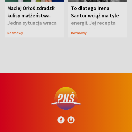
Maciej Orłoś zdradził
To dlatego Irena
kulisy małżeństwa.
Santor wciąż ma tyle
Jedna sytuacja wraca
energii. Jej recepta
jak bumerang
jest zaskakująco
Rozmowy
Rozmowy
prosta