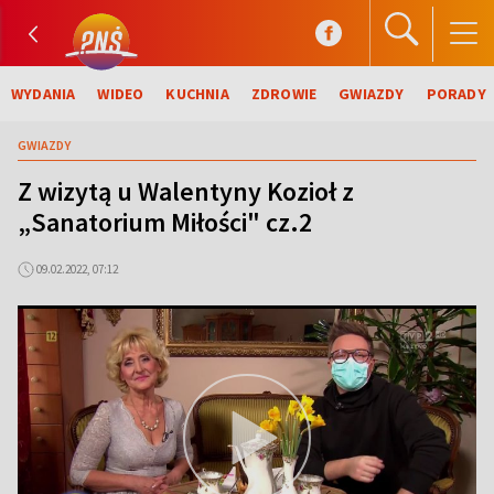
WYDANIA
WIDEO
KUCHNIA
ZDROWIE
GWIAZDY
PORADY
GWIAZDY
Z wizytą u Walentyny Kozioł z
„Sanatorium Miłości" cz.2
09.02.2022, 07:12