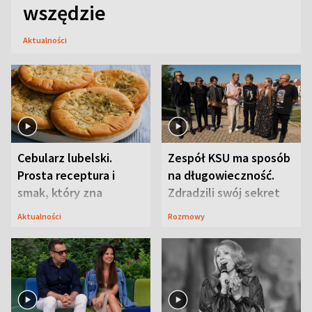
wszędzie
Aktualności
Cebularz lubelski.
Zespół KSU ma sposób
Prosta receptura i
na długowieczność.
smak, który zna
Zdradzili swój sekret
Lubelszczyzna
Aktualności
Rozmowy