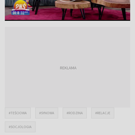
#TEŚCIOWA
#SYNOWA
#RODZINA
#RELACJE
#SOCJOLOGIA