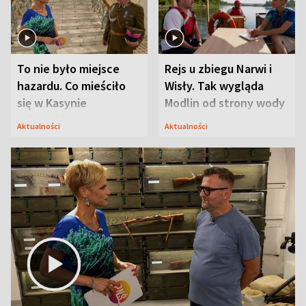
To nie było miejsce
Rejs u zbiegu Narwi i
hazardu. Co mieściło
Wisły. Tak wygląda
się w Kasynie
Modlin od strony wody
Oficerskim?
Aktualności
Aktualności