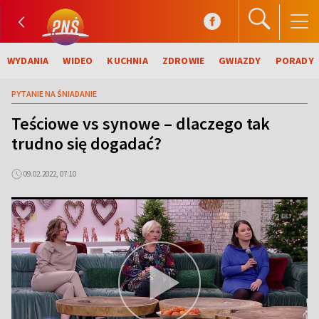
WYDANIA
WIDEO
KUCHNIA
ZDROWIE
GWIAZDY
PORADY
PYTANIE NA ŚNIADANIE
Teściowe vs synowe – dlaczego tak
trudno się dogadać?
09.02.2022, 07:10