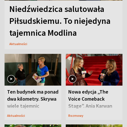
Niedźwiedzica salutowała
Piłsudskiemu. To niejedyna
tajemnica Modlina
Aktualności
Ten budynek ma ponad
Nowa edycja „The
dwa kilometry. Skrywa
Voice Comeback
wiele tajemnic
Stage”. Ania Karwan
zapowiada
Aktualności
Rozmowy
niespodzianki