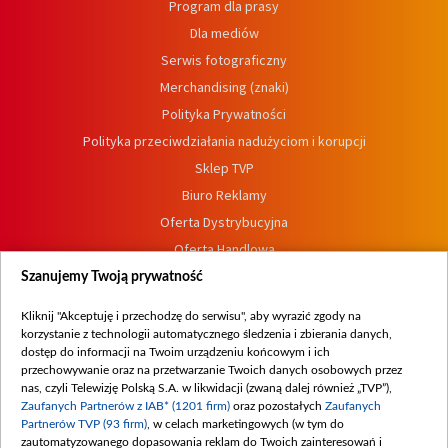
Program dla prasy
Dla mediów
Serwis fotograficzny
Merchandising (znaki)
Polityka Prywatności
Polityka przeciwdziałania nadużyciom i korupcji
Sklep TVP
Biuro Reklamy
Oferta Dystrybucyjna
Oferta Handlowa
Dostępność
Szanujemy Twoją prywatność
Moje zgody
Kliknij "Akceptuję i przechodzę do serwisu", aby wyrazić zgody na
Procedura zgłoszeń wewnętrznych
korzystanie z technologii automatycznego śledzenia i zbierania danych,
dostęp do informacji na Twoim urządzeniu końcowym i ich
przechowywanie oraz na przetwarzanie Twoich danych osobowych przez
nas, czyli Telewizję Polską S.A. w likwidacji (zwaną dalej również „TVP”),
Zaufanych Partnerów z IAB* (1201 firm)
oraz pozostałych
Zaufanych
Partnerów TVP (93 firm)
, w celach marketingowych (w tym do
zautomatyzowanego dopasowania reklam do Twoich zainteresowań i