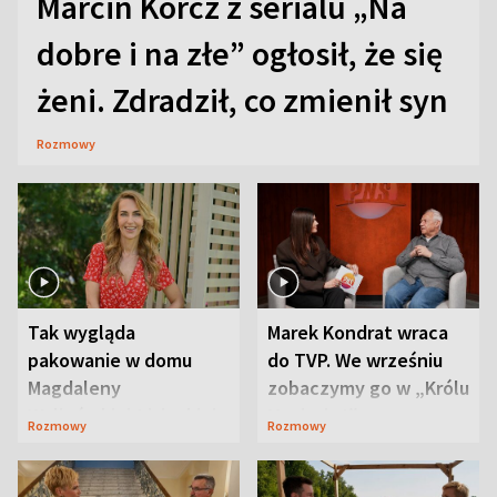
Marcin Korcz z serialu „Na
dobre i na złe” ogłosił, że się
żeni. Zdradził, co zmienił syn
Rozmowy
Tak wygląda
Marek Kondrat wraca
pakowanie w domu
do TVP. We wrześniu
Magdaleny
zobaczymy go w „Królu
Waligórskiej-Lisieckiej.
Maciusiu I”
Rozmowy
Rozmowy
Mąż nie odpuszcza