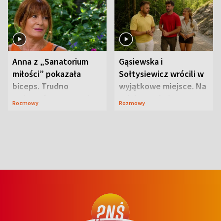
Anna z „Sanatorium
Gąsiewska i
miłości” pokazała
Sołtysiewicz wrócili w
biceps. Trudno
wyjątkowe miejsce. Na
uwierzyć, co przeszła
szlaku czekał
Rozmowy
Rozmowy
wcześniej
niedźwiedź