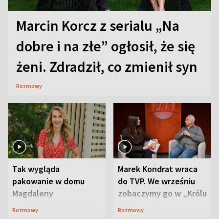
Marcin Korcz z serialu „Na
dobre i na złe” ogłosił, że się
żeni. Zdradził, co zmienił syn
Rozmowy
Tak wygląda
Marek Kondrat wraca
pakowanie w domu
do TVP. We wrześniu
Magdaleny
zobaczymy go w „Królu
Waligórskiej-Lisieckiej.
Maciusiu I”
Rozmowy
Rozmowy
Mąż nie odpuszcza