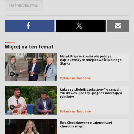
#BEZPIECZEŃSTWO
Więcej na ten temat
Marek Krajewski odkrywa jedną z
najciekawszych miejscowości Dolnego
Śląska
Pytanie na Śniadanie
Łukasz z „Rolnik szuka żony” o cenach
truskawek. Koszty i pogoda uderzają w
rolników
Pytanie na Śniadanie
Ewa Chodakowska o tajemniczej
chorobie mięśni