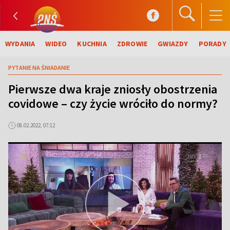
WYDANIA
WIDEO
KUCHNIA
ZDROWIE
GWIAZDY
PORADY
PYTANIE NA ŚNIADANIE
Pierwsze dwa kraje zniosły obostrzenia
covidowe – czy życie wróciło do normy?
08.02.2022, 07:12