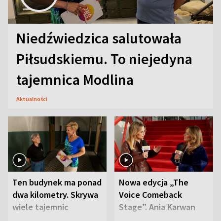
Niedźwiedzica salutowała
Piłsudskiemu. To niejedyna
tajemnica Modlina
Aktualności
Ten budynek ma ponad
Nowa edycja „The
dwa kilometry. Skrywa
Voice Comeback
wiele tajemnic
Stage”. Ania Karwan
zapowiada