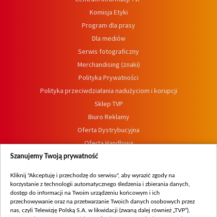
Komisja Etyki
Program dla prasy
Dla mediów
Serwis fotograficzny
Merchandising (znaki)
Polityka Prywatności
Polityka przeciwdziałania nadużyciom i korupcji
Sklep TVP
Biuro Reklamy
Oferta Dystrybucyjna
Oferta Handlowa
Dostępność
Szanujemy Twoją prywatność
Moje zgody
Kliknij "Akceptuję i przechodzę do serwisu", aby wyrazić zgody na
Procedura zgłoszeń wewnętrznych
korzystanie z technologii automatycznego śledzenia i zbierania danych,
dostęp do informacji na Twoim urządzeniu końcowym i ich
przechowywanie oraz na przetwarzanie Twoich danych osobowych przez
nas, czyli Telewizję Polską S.A. w likwidacji (zwaną dalej również „TVP”),