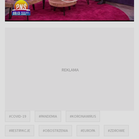
#COVID-19
#PANDEMIA
#KORONAWIRUS
#RESTRYKCJE
#OBOSTRZENIA
#EUROPA
#ZDROWIE