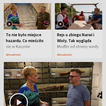
To nie było miejsce
Rejs u zbiegu Narwi i
hazardu. Co mieściło
Wisły. Tak wygląda
się w Kasynie
Modlin od strony wody
Oficerskim?
Aktualności
Aktualności