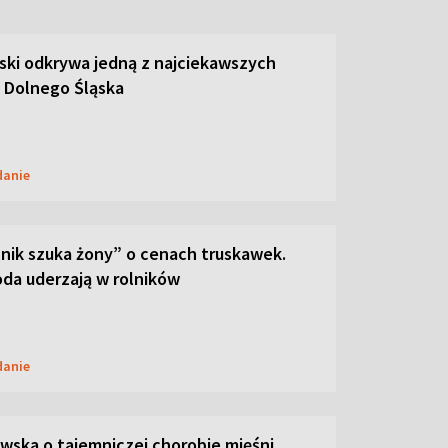
ski odkrywa jedną z najciekawszych
 Dolnego Śląska
danie
lnik szuka żony” o cenach truskawek.
oda uderzają w rolników
danie
ska o tajemniczej chorobie mięśni