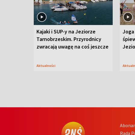
Kajaki i SUP-y na Jeziorze
Joga 
Tarnobrzeskim. Przyrodnicy
śpiew
zwracają uwagę na coś jeszcze
Jezi
Aktualności
Aktual
Abona
Rada 