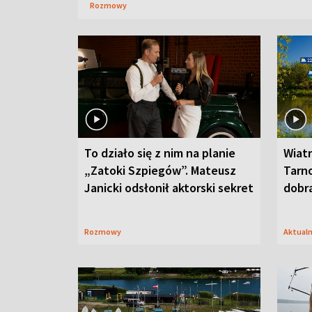
Rozmowy
To działo się z nim na planie
Wiat
„Zatoki Szpiegów”. Mateusz
Tarno
Janicki odsłonił aktorski sekret
dobr
Rozmowy
Aktual