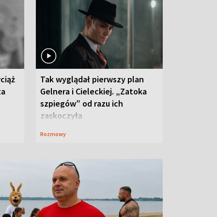
ciąż
Tak wyglądał pierwszy plan
ta
Gelnera i Cieleckiej. „Zatoka
szpiegów” od razu ich
zaskoczyła
Rozmowy