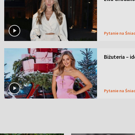
Pytanie na Śnia
Biżuteria – i
Pytanie na Śnia