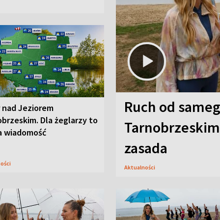
Ruch od sameg
r nad Jeziorem
brzeskim. Dla żeglarzy to
Tarnobrzeskim,
a wiadomość
zasada
ności
Aktualności