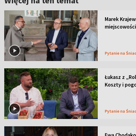
Więcej na ten temat
Marek Krajew
miejscowości
Pytanie na Śnia
Łukasz z „Ro
Koszty i pog
Pytanie na Śnia
Ewa Chodakow