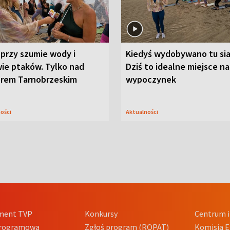
przy szumie wody i
Kiedyś wydobywano tu sia
ie ptaków. Tylko nad
Dziś to idealne miejsce na
orem Tarnobrzeskim
wypoczynek
ności
Aktualności
ment TVP
Konkursy
Centrum i
Programowa
Zgłoś program (ROPAT)
Komisja E