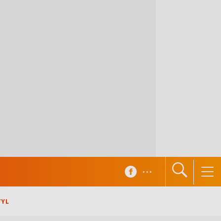
...
TYL