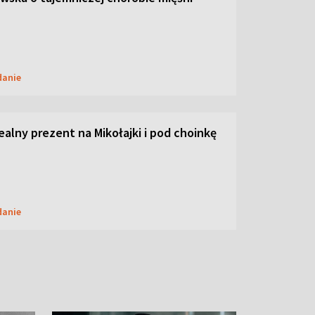
danie
dealny prezent na Mikołajki i pod choinkę
danie