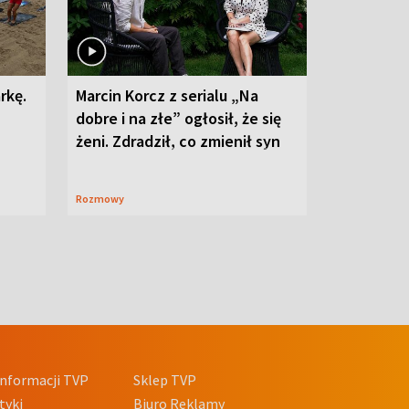
rkę.
Marcin Korcz z serialu „Na
dobre i na złe” ogłosił, że się
żeni. Zdradził, co zmienił syn
Rozmowy
nformacji TVP
Sklep TVP
tyki
Biuro Reklamy