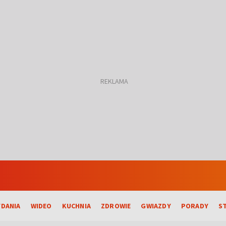
DANIA
WIDEO
KUCHNIA
ZDROWIE
GWIAZDY
PORADY
S