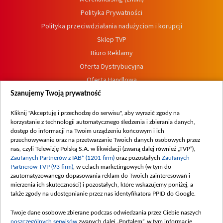
Polityka Prywatności
Polityka przeciwdziałania nadużyciom i korupcji
Sklep TVP
Biuro Reklamy
Oferta Dystrybucyjna
Oferta Handlowa
Dostępność
Szanujemy Twoją prywatność
Moje zgody
Kliknij "Akceptuję i przechodzę do serwisu", aby wyrazić zgody na
Procedura zgłoszeń wewnętrznych
korzystanie z technologii automatycznego śledzenia i zbierania danych,
dostęp do informacji na Twoim urządzeniu końcowym i ich
przechowywanie oraz na przetwarzanie Twoich danych osobowych przez
nas, czyli Telewizję Polską S.A. w likwidacji (zwaną dalej również „TVP”),
Zaufanych Partnerów z IAB* (1201 firm)
oraz pozostałych
Zaufanych
Partnerów TVP (93 firm)
, w celach marketingowych (w tym do
zautomatyzowanego dopasowania reklam do Twoich zainteresowań i
mierzenia ich skuteczności) i pozostałych, które wskazujemy poniżej, a
także zgody na udostępnianie przez nas identyfikatora PPID do Google.
Twoje dane osobowe zbierane podczas odwiedzania przez Ciebie naszych
poszczególnych serwisów
zwanych dalej „Portalem”, w tym informacje