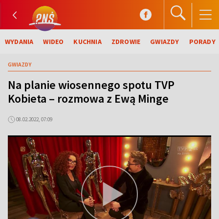
WYDANIA
WIDEO
KUCHNIA
ZDROWIE
GWIAZDY
PORADY
GWIAZDY
Na planie wiosennego spotu TVP
Kobieta – rozmowa z Ewą Minge
08.02.2022, 07:09