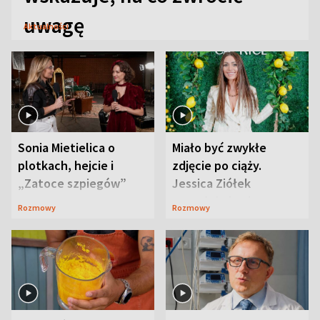
uwagę
Aktualności
Sonia Mietielica o
Miało być zwykłe
plotkach, hejcie i
zdjęcie po ciąży.
„Zatoce szpiegów”
Jessica Ziółek
wywołała lawinę
Rozmowy
Rozmowy
komentarzy