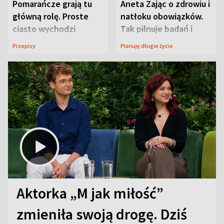
Pomarańcze grają tu
Aneta Zając o zdrowiu i
główną rolę. Proste
natłoku obowiązków.
ciasto wychodzi
Tak pilnuje badań i
wyjątkowo wilgotne
wizyt
Przepisy
Planuję długie życie
Aktorka „M jak miłość”
zmieniła swoją drogę. Dziś