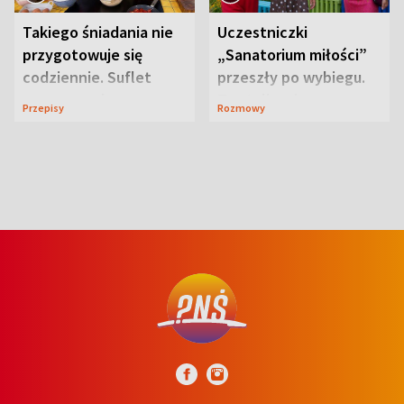
Takiego śniadania nie
Uczestniczki
przygotowuje się
„Sanatorium miłości”
codziennie. Suflet
przeszły po wybiegu.
serowy zachwyca
Te stylizacje
Przepisy
Rozmowy
smakiem
przyciągały wzrok