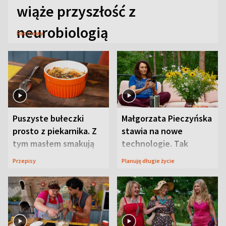
wiąże przyszłość z
neurobiologią
Rozmowy
Puszyste bułeczki
Małgorzata Pieczyńska
prosto z piekarnika. Z
stawia na nowe
tym masłem smakują
technologie. Tak
jeszcze lepiej
organizuje sprawy
Przepisy
Planuję długie życie
zdrowotne